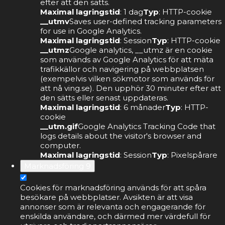
efter att den sätts.
Maximal lagringstid
: 1 dag
Typ
: HTTP-cookie
__utmv
Saves user-defined tracking parameters
for use in Google Analytics.
Maximal lagringstid
: Session
Typ
: HTTP-cookie
__utmz
Google analytics, __utmz är en cookie
som används av Google Analytics för att mäta
trafikkällor och navigering på webbplatsen
(exempelvis vilken sökmotor som används för
att nå ving.se). Den upphör 30 minuter efter att
den sätts eller senast uppdateras.
Maximal lagringstid
: 6 månader
Typ
: HTTP-
cookie
__utm.gif
Google Analytics Tracking Code that
logs details about the visitor's browser and
computer.
Maximal lagringstid
: Session
Typ
: Pixelspårare
Marknadsföring
9
Cookies för marknadsföring används för att spåra
besökare på webbplatser. Avsikten är att visa
annonser som är relevanta och engagerande för
enskilda användare, och därmed mer värdefull för