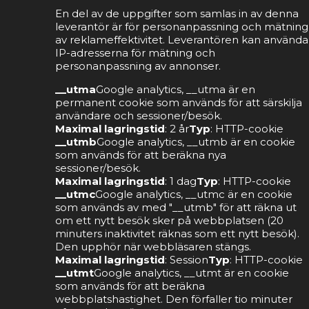
En del av de uppgifter som samlas in av denna
leverantör är för personanpassning och mätning
av reklameffektivitet. Leverantören kan använda
IP-adresserna för mätning och
personanpassning av annonser.
__utma
Google analytics, __utma är en
permanent cookie som används för att särskilja
användare och sessioner/besök.
Maximal lagringstid
: 2 år
Typ
: HTTP-cookie
__utmb
Google analytics, __utmb är en cookie
som används för att beräkna nya
sessioner/besök.
Maximal lagringstid
: 1 dag
Typ
: HTTP-cookie
__utmc
Google analytics, __utmc är en cookie
som används av med "__utmb" för att räkna ut
om ett nytt besök sker på webbplatsen (20
minuters inaktivitet räknas som ett nytt besök).
Den upphör när webbläsaren stängs.
Maximal lagringstid
: Session
Typ
: HTTP-cookie
__utmt
Google analytics, __utmt är en cookie
som används för att beräkna
webbplatshastighet. Den förfaller tio minuter