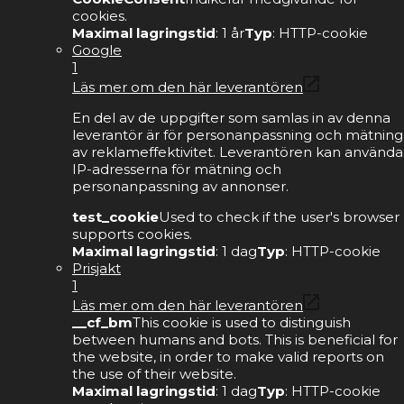
cookies.
Maximal lagringstid
: 1 år
Typ
: HTTP-cookie
Google
1
Läs mer om den här leverantören
En del av de uppgifter som samlas in av denna
leverantör är för personanpassning och mätning
av reklameffektivitet. Leverantören kan använda
IP-adresserna för mätning och
personanpassning av annonser.
test_cookie
Used to check if the user's browser
supports cookies.
Maximal lagringstid
: 1 dag
Typ
: HTTP-cookie
Prisjakt
1
Läs mer om den här leverantören
__cf_bm
This cookie is used to distinguish
between humans and bots. This is beneficial for
the website, in order to make valid reports on
the use of their website.
Maximal lagringstid
: 1 dag
Typ
: HTTP-cookie