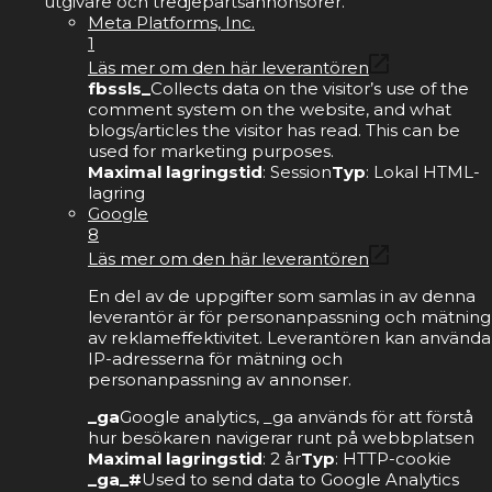
utgivare och tredjepartsannonsörer.
Meta Platforms, Inc.
1
Läs mer om den här leverantören
fbssls_
Collects data on the visitor’s use of the
comment system on the website, and what
blogs/articles the visitor has read. This can be
used for marketing purposes.
Maximal lagringstid
: Session
Typ
: Lokal HTML-
lagring
Google
8
Läs mer om den här leverantören
En del av de uppgifter som samlas in av denna
leverantör är för personanpassning och mätning
av reklameffektivitet. Leverantören kan använda
IP-adresserna för mätning och
personanpassning av annonser.
_ga
Google analytics, _ga används för att förstå
hur besökaren navigerar runt på webbplatsen
Maximal lagringstid
: 2 år
Typ
: HTTP-cookie
_ga_#
Used to send data to Google Analytics