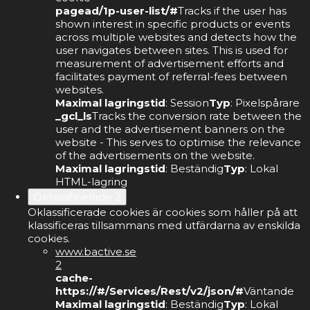
pagead/1p-user-list/#
Tracks if the user has
shown interest in specific products or events
across multiple websites and detects how the
user navigates between sites. This is used for
measurement of advertisement efforts and
facilitates payment of referral-fees between
websites.
Maximal lagringstid
: Session
Typ
: Pixelspårare
_gcl_ls
Tracks the conversion rate between the
user and the advertisement banners on the
website - This serves to optimise the relevance
of the advertisements on the website.
Maximal lagringstid
: Beständig
Typ
: Lokal
HTML-lagring
Oklassificerade
2
Oklassificerade cookies är cookies som håller på att
klassificeras tillsammans med utfärdarna av enskilda
cookies.
www.bactive.se
2
cache-
https://#/Services/Rest/v2/json/#
Väntande
Maximal lagringstid
: Beständig
Typ
: Lokal