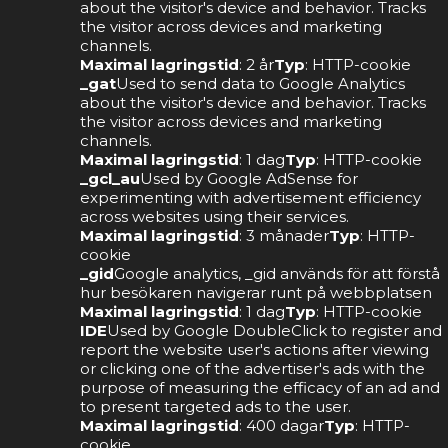
about the visitor's device and behavior. Tracks
the visitor across devices and marketing
channels.
Maximal lagringstid
: 2 år
Typ
: HTTP-cookie
_gat
Used to send data to Google Analytics
about the visitor's device and behavior. Tracks
the visitor across devices and marketing
channels.
Maximal lagringstid
: 1 dag
Typ
: HTTP-cookie
_gcl_au
Used by Google AdSense for
experimenting with advertisement efficiency
across websites using their services.
Maximal lagringstid
: 3 månader
Typ
: HTTP-
cookie
_gid
Google analytics, _gid används för att förstå
hur besökaren navigerar runt på webbplatsen
Maximal lagringstid
: 1 dag
Typ
: HTTP-cookie
IDE
Used by Google DoubleClick to register and
report the website user's actions after viewing
or clicking one of the advertiser's ads with the
purpose of measuring the efficacy of an ad and
to present targeted ads to the user.
Maximal lagringstid
: 400 dagar
Typ
: HTTP-
cookie