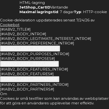
HTML-lagring
JetShop_CartID
Väntande
Maximal lagringstid
: 7 dagar
Typ
: HTTP-cookie
Cookie-deklaration uppdaterades senast 7/24/26 av
Cookiebot
[#IABV2_TITLE#]
[#IABV2_BODY_INTRO#]
[#IABV2_BODY_LEGITIMATE_INTEREST_INTRO#]
[#IABV2_BODY_PREFERENCE_INTRO#]
[#IABV2_LABEL_PURPOSES#]
[#IABV2_BODY_PURPOSES_INTRO#]
[#IABV2_BODY_PURPOSES#]
[#IABV2_LABEL_FEATURES#]
[#IABV2_BODY_FEATURES_INTRO#]
[#IABV2_BODY_FEATURES#]
[#IABV2_LABEL_PARTNERS#]
[#IABV2_BODY_PARTNERS_INTRO#]
[#IABV2_BODY_PARTNERS#]
Om
Cookies är små textfiler som kan användas av webbplatser
för att göra en användares upplevelse mer effektiv.