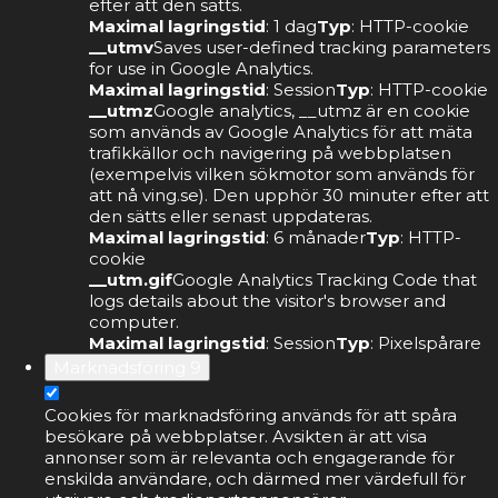
efter att den sätts.
Maximal lagringstid
: 1 dag
Typ
: HTTP-cookie
__utmv
Saves user-defined tracking parameters
for use in Google Analytics.
Maximal lagringstid
: Session
Typ
: HTTP-cookie
__utmz
Google analytics, __utmz är en cookie
som används av Google Analytics för att mäta
trafikkällor och navigering på webbplatsen
(exempelvis vilken sökmotor som används för
att nå ving.se). Den upphör 30 minuter efter att
den sätts eller senast uppdateras.
Maximal lagringstid
: 6 månader
Typ
: HTTP-
cookie
__utm.gif
Google Analytics Tracking Code that
logs details about the visitor's browser and
computer.
Maximal lagringstid
: Session
Typ
: Pixelspårare
Marknadsföring
9
Cookies för marknadsföring används för att spåra
besökare på webbplatser. Avsikten är att visa
annonser som är relevanta och engagerande för
enskilda användare, och därmed mer värdefull för