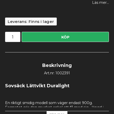
Läs mer...
Leverans:
Finns i lager
KÖP
Beskrivning
Art.nr: 1002391
Sovsäck Lättvikt Duralight
En riktigt smidig modell som väger endast 900g. 
Formatet gör den mycket enkel att få med sig - längd i 
komprimeringsäck endast 29cm och diam.16cm. 