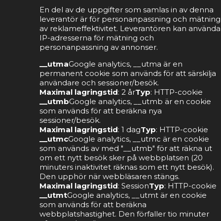
En del av de uppgifter som samlas in av denna
leverantör är för personanpassning och mätning
av reklameffektivitet. Leverantören kan använda
IP-adresserna för mätning och
personanpassning av annonser.
__utma
Google analytics, __utma är en
permanent cookie som används för att särskilja
användare och sessioner/besök.
Maximal lagringstid
: 2 år
Typ
: HTTP-cookie
__utmb
Google analytics, __utmb är en cookie
som används för att beräkna nya
sessioner/besök.
Maximal lagringstid
: 1 dag
Typ
: HTTP-cookie
__utmc
Google analytics, __utmc är en cookie
som används av med "__utmb" för att räkna ut
om ett nytt besök sker på webbplatsen (20
minuters inaktivitet räknas som ett nytt besök).
Den upphör när webbläsaren stängs.
Maximal lagringstid
: Session
Typ
: HTTP-cookie
__utmt
Google analytics, __utmt är en cookie
som används för att beräkna
webbplatshastighet. Den förfaller tio minuter