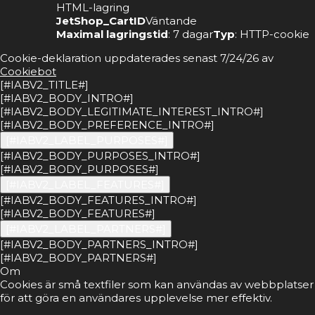
HTML-lagring
JetShop_CartID
Väntande
Maximal lagringstid
: 7 dagar
Typ
: HTTP-cookie
Cookie-deklaration uppdaterades senast 7/24/26 av
Cookiebot
[#IABV2_TITLE#]
[#IABV2_BODY_INTRO#]
[#IABV2_BODY_LEGITIMATE_INTEREST_INTRO#]
[#IABV2_BODY_PREFERENCE_INTRO#]
[#IABV2_LABEL_PURPOSES#]
[#IABV2_BODY_PURPOSES_INTRO#]
[#IABV2_BODY_PURPOSES#]
[#IABV2_LABEL_FEATURES#]
[#IABV2_BODY_FEATURES_INTRO#]
[#IABV2_BODY_FEATURES#]
[#IABV2_LABEL_PARTNERS#]
[#IABV2_BODY_PARTNERS_INTRO#]
[#IABV2_BODY_PARTNERS#]
Om
Cookies är små textfiler som kan användas av webbplatser
för att göra en användares upplevelse mer effektiv.