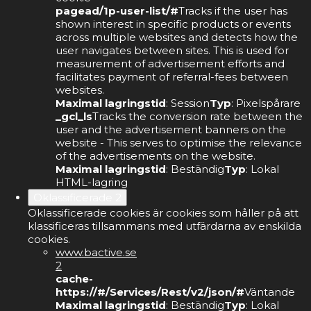
pagead/1p-user-list/#
Tracks if the user has
shown interest in specific products or events
across multiple websites and detects how the
user navigates between sites. This is used for
measurement of advertisement efforts and
facilitates payment of referral-fees between
websites.
Maximal lagringstid
: Session
Typ
: Pixelspårare
_gcl_ls
Tracks the conversion rate between the
user and the advertisement banners on the
website - This serves to optimise the relevance
of the advertisements on the website.
Maximal lagringstid
: Beständig
Typ
: Lokal
HTML-lagring
Oklassificerade
2
Oklassificerade cookies är cookies som håller på att
klassificeras tillsammans med utfärdarna av enskilda
cookies.
www.bactive.se
2
cache-
https://#/Services/Rest/v2/json/#
Väntande
Maximal lagringstid
: Beständig
Typ
: Lokal