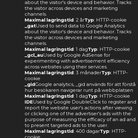
about the visitor's device and behavior. Tracks
the visitor across devices and marketing
channels.
Maximal lagringstid
: 2 år
Typ
: HTTP-cookie
_gat
Used to send data to Google Analytics
about the visitor's device and behavior. Tracks
the visitor across devices and marketing
channels.
Maximal lagringstid
: 1 dag
Typ
: HTTP-cookie
_gcl_au
Used by Google AdSense for
experimenting with advertisement efficiency
across websites using their services.
Maximal lagringstid
: 3 månader
Typ
: HTTP-
cookie
_gid
Google analytics, _gid används för att förstå
hur besökaren navigerar runt på webbplatsen
Maximal lagringstid
: 1 dag
Typ
: HTTP-cookie
IDE
Used by Google DoubleClick to register and
report the website user's actions after viewing
or clicking one of the advertiser's ads with the
purpose of measuring the efficacy of an ad and
to present targeted ads to the user.
Maximal lagringstid
: 400 dagar
Typ
: HTTP-
cookie