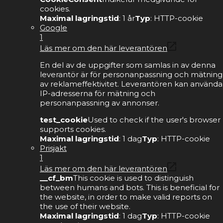
cookies.
Maximal lagringstid
: 1 år
Typ
: HTTP-cookie
Google
1
Läs mer om den här leverantören
En del av de uppgifter som samlas in av denna
leverantör är för personanpassning och mätning
av reklameffektivitet. Leverantören kan använda
IP-adresserna för mätning och
personanpassning av annonser.
test_cookie
Used to check if the user's browser
supports cookies.
Maximal lagringstid
: 1 dag
Typ
: HTTP-cookie
Prisjakt
1
Läs mer om den här leverantören
__cf_bm
This cookie is used to distinguish
between humans and bots. This is beneficial for
the website, in order to make valid reports on
the use of their website.
Maximal lagringstid
: 1 dag
Typ
: HTTP-cookie