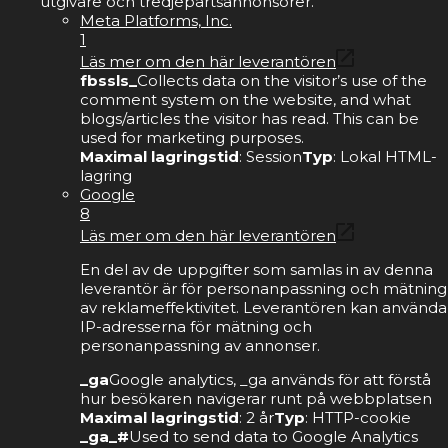
utgivare och tredjepartsannonsörer.
Meta Platforms, Inc.
1
Läs mer om den här leverantören
fbssls_
Collects data on the visitor’s use of the
comment system on the website, and what
blogs/articles the visitor has read. This can be
used for marketing purposes.
Maximal lagringstid
: Session
Typ
: Lokal HTML-
lagring
Google
8
Läs mer om den här leverantören
En del av de uppgifter som samlas in av denna
leverantör är för personanpassning och mätning
av reklameffektivitet. Leverantören kan använda
IP-adresserna för mätning och
personanpassning av annonser.
_ga
Google analytics, _ga används för att förstå
hur besökaren navigerar runt på webbplatsen
Maximal lagringstid
: 2 år
Typ
: HTTP-cookie
_ga_#
Used to send data to Google Analytics