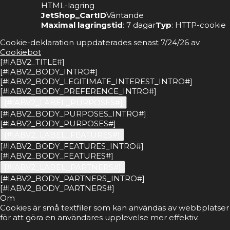
HTML-lagring
JetShop_CartID
Väntande
Maximal lagringstid
: 7 dagar
Typ
: HTTP-cookie
Cookie-deklaration uppdaterades senast 7/24/26 av
Cookiebot
[#IABV2_TITLE#]
[#IABV2_BODY_INTRO#]
[#IABV2_BODY_LEGITIMATE_INTEREST_INTRO#]
[#IABV2_BODY_PREFERENCE_INTRO#]
[#IABV2_LABEL_PURPOSES#]
[#IABV2_BODY_PURPOSES_INTRO#]
[#IABV2_BODY_PURPOSES#]
[#IABV2_LABEL_FEATURES#]
[#IABV2_BODY_FEATURES_INTRO#]
[#IABV2_BODY_FEATURES#]
[#IABV2_LABEL_PARTNERS#]
[#IABV2_BODY_PARTNERS_INTRO#]
[#IABV2_BODY_PARTNERS#]
Om
Cookies är små textfiler som kan användas av webbplatser
för att göra en användares upplevelse mer effektiv.