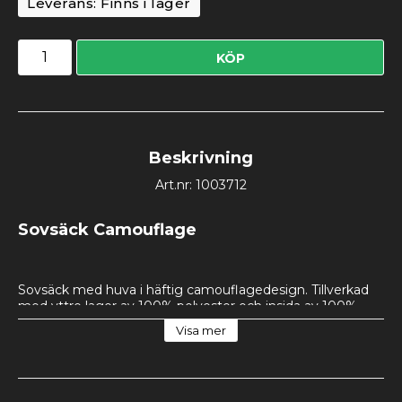
Leverans:
Finns i lager
KÖP
Beskrivning
Art.nr: 1003712
Sovsäck Camouflage
Sovsäck med huva i häftig camouflagedesign. Tillverkad 
med yttre lager av 100% polyester och insida av 100% 
bomull - fyllningen är även den 100% polyester. 
Visa mer
Förpackningsstorlek på säcken är 40x24x29cm. Sovsäcken 
kan även användas som sovtäcke. Försedd med 2-vägs 
dragkedja. Försedd med dragkedjeskydd med 
kardborreknäppning. Här får man en mycket prisvärd 