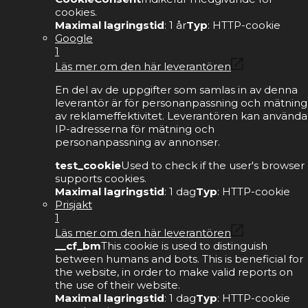
cookies.
Maximal lagringstid
: 1 år
Typ
: HTTP-cookie
Google
1
Läs mer om den här leverantören
En del av de uppgifter som samlas in av denna
leverantör är för personanpassning och mätning
av reklameffektivitet. Leverantören kan använda
IP-adresserna för mätning och
personanpassning av annonser.
test_cookie
Used to check if the user's browser
supports cookies.
Maximal lagringstid
: 1 dag
Typ
: HTTP-cookie
Prisjakt
1
Läs mer om den här leverantören
__cf_bm
This cookie is used to distinguish
between humans and bots. This is beneficial for
the website, in order to make valid reports on
the use of their website.
Maximal lagringstid
: 1 dag
Typ
: HTTP-cookie