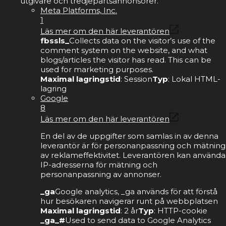
utgivare och tredjepartsannonsörer.
Meta Platforms, Inc.
1
Läs mer om den här leverantören
fbssls_
Collects data on the visitor’s use of the
comment system on the website, and what
blogs/articles the visitor has read. This can be
used for marketing purposes.
Maximal lagringstid
: Session
Typ
: Lokal HTML-
lagring
Google
8
Läs mer om den här leverantören
En del av de uppgifter som samlas in av denna
leverantör är för personanpassning och mätning
av reklameffektivitet. Leverantören kan använda
IP-adresserna för mätning och
personanpassning av annonser.
_ga
Google analytics, _ga används för att förstå
hur besökaren navigerar runt på webbplatsen
Maximal lagringstid
: 2 år
Typ
: HTTP-cookie
_ga_#
Used to send data to Google Analytics