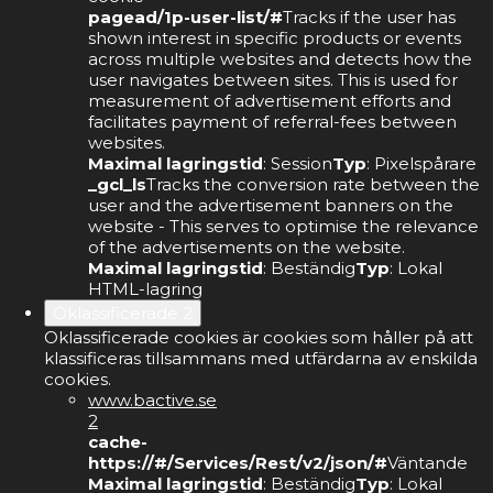
pagead/1p-user-list/#
Tracks if the user has
shown interest in specific products or events
across multiple websites and detects how the
user navigates between sites. This is used for
measurement of advertisement efforts and
facilitates payment of referral-fees between
websites.
Maximal lagringstid
: Session
Typ
: Pixelspårare
_gcl_ls
Tracks the conversion rate between the
user and the advertisement banners on the
website - This serves to optimise the relevance
of the advertisements on the website.
Maximal lagringstid
: Beständig
Typ
: Lokal
HTML-lagring
Oklassificerade
2
Oklassificerade cookies är cookies som håller på att
klassificeras tillsammans med utfärdarna av enskilda
cookies.
www.bactive.se
2
cache-
https://#/Services/Rest/v2/json/#
Väntande
Maximal lagringstid
: Beständig
Typ
: Lokal