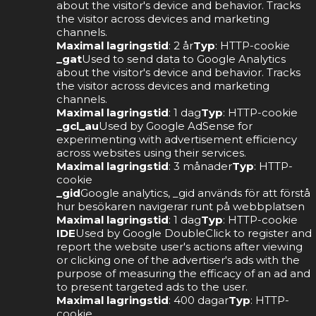
about the visitor's device and behavior. Tracks
the visitor across devices and marketing
channels.
Maximal lagringstid
: 2 år
Typ
: HTTP-cookie
_gat
Used to send data to Google Analytics
about the visitor's device and behavior. Tracks
the visitor across devices and marketing
channels.
Maximal lagringstid
: 1 dag
Typ
: HTTP-cookie
_gcl_au
Used by Google AdSense for
experimenting with advertisement efficiency
across websites using their services.
Maximal lagringstid
: 3 månader
Typ
: HTTP-
cookie
_gid
Google analytics, _gid används för att förstå
hur besökaren navigerar runt på webbplatsen
Maximal lagringstid
: 1 dag
Typ
: HTTP-cookie
IDE
Used by Google DoubleClick to register and
report the website user's actions after viewing
or clicking one of the advertiser's ads with the
purpose of measuring the efficacy of an ad and
to present targeted ads to the user.
Maximal lagringstid
: 400 dagar
Typ
: HTTP-
cookie