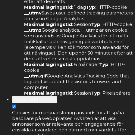
efter att den sätts.
Maximal lagringstid
: 1 dag
Typ
: HTTP-cookie
__utmv
Saves user-defined tracking parameters
for use in Google Analytics.
Maximal lagringstid
: Session
Typ
: HTTP-cookie
__utmz
Google analytics, __utmz är en cookie
som används av Google Analytics för att mäta
trafikkällor och navigering på webbplatsen
(exempelvis vilken sökmotor som används för
att nå ving.se). Den upphör 30 minuter efter att
den sätts eller senast uppdateras.
Maximal lagringstid
: 6 månader
Typ
: HTTP-
cookie
__utm.gif
Google Analytics Tracking Code that
logs details about the visitor's browser and
computer.
Maximal lagringstid
: Session
Typ
: Pixelspårare
Marknadsföring
9
Cookies för marknadsföring används för att spåra
besökare på webbplatser. Avsikten är att visa
annonser som är relevanta och engagerande för
enskilda användare, och därmed mer värdefull för