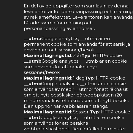
En del av de uppgifter som samlas in av denna
leverantör är för personanpassning och mätning
av reklameffektivitet. Leverantören kan använda
IP-adresserna för mätning och
personanpassning av annonser.
__utma
Google analytics, __utma är en
permanent cookie som används för att särskilja
användare och sessioner/besök.
Maximal lagringstid
: 2 år
Typ
: HTTP-cookie
__utmb
Google analytics, __utmb är en cookie
som används för att beräkna nya
sessioner/besök.
Maximal lagringstid
: 1 dag
Typ
: HTTP-cookie
__utmc
Google analytics, __utmc är en cookie
som används av med "__utmb" för att räkna ut
om ett nytt besök sker på webbplatsen (20
minuters inaktivitet räknas som ett nytt besök).
Den upphör när webbläsaren stängs.
Maximal lagringstid
: Session
Typ
: HTTP-cookie
__utmt
Google analytics, __utmt är en cookie
som används för att beräkna
webbplatshastighet. Den förfaller tio minuter