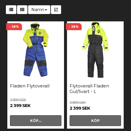
Namn
- 38%
- 38%
Fladen Flytoverall
Flytoverall Fladen
Gul/Svart - L
3 895 SEK
3 895 SEK
2 399 SEK
2 399 SEK
KÖP…
KÖP