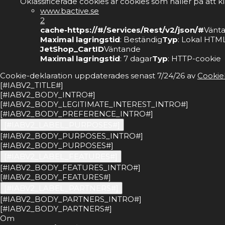
Oklassificerade cookies är cookies som håller på att k
www.bactive.se
2
cache-https://#/Services/Rest/v2/json/#
Vänt
Maximal lagringstid
: Beständig
Typ
: Lokal HTML
JetShop_CartID
Väntande
Maximal lagringstid
: 7 dagar
Typ
: HTTP-cookie
Cookie-deklaration uppdaterades senast 7/24/26 av
Cookie
[#IABV2_TITLE#]
[#IABV2_BODY_INTRO#]
[#IABV2_BODY_LEGITIMATE_INTEREST_INTRO#]
[#IABV2_BODY_PREFERENCE_INTRO#]
[#IABV2_LABEL_PURPOSES#]
[#IABV2_BODY_PURPOSES_INTRO#]
[#IABV2_BODY_PURPOSES#]
[#IABV2_LABEL_FEATURES#]
[#IABV2_BODY_FEATURES_INTRO#]
[#IABV2_BODY_FEATURES#]
[#IABV2_LABEL_PARTNERS#]
[#IABV2_BODY_PARTNERS_INTRO#]
[#IABV2_BODY_PARTNERS#]
Om