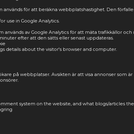
 används för att beräkna webbplatshastighet. Den förfaller 
or use in Google Analytics.
om används av Google Analytics för att mäta trafikkällor o
inuter efter att den sätts eller senast uppdateras.
kie
gs details about the visitor's browser and computer.
ökare på webbplatser. Avsikten är att visa annonser som ä
onsörer.
 comment system on the website, and what blogs/articles the
agring