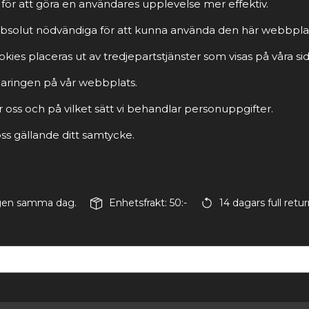
för att göra en användares upplevelse mer effektiv.
r absolut nödvändiga för att kunna använda den här webbpla
ies placeras ut av tredjepartstjänster som visas på våra sid
rklaringen på vår webbplats.
r oss och på vilket sätt vi behandlar personuppgifter.
s gällande ditt samtycke.
ingen samma dag.
Enhetsfrakt: 50:-
14 dagars full retur