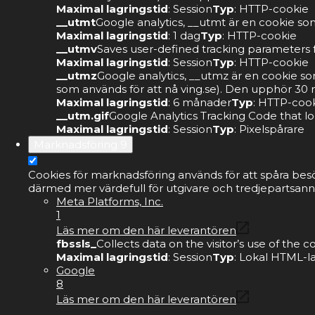
Maximal lagringstid
: Session
Typ
: HTTP-cookie
__utmt
Google analytics, __utmt är en cookie som
Maximal lagringstid
: 1 dag
Typ
: HTTP-cookie
__utmv
Saves user-defined tracking parameters f
Maximal lagringstid
: Session
Typ
: HTTP-cookie
__utmz
Google analytics, __utmz är en cookie s
som används för att nå ving.se). Den upphör 30 m
Maximal lagringstid
: 6 månader
Typ
: HTTP-coo
__utm.gif
Google Analytics Tracking Code that lo
Maximal lagringstid
: Session
Typ
: Pixelspårare
Marknadsföring
9
Cookies för marknadsföring används för att spåra bes
därmed mer värdefull för utgivare och tredjepartsann
Meta Platforms, Inc.
1
Läs mer om den här leverantören
fbssls_
Collects data on the visitor’s use of the
Maximal lagringstid
: Session
Typ
: Lokal HTML-l
Google
8
Läs mer om den här leverantören