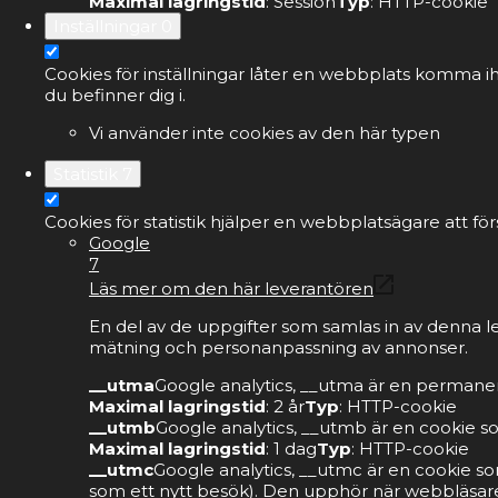
Maximal lagringstid
: Session
Typ
: HTTP-cookie
Inställningar
0
Cookies för inställningar låter en webbplats komma ih
du befinner dig i.
Vi använder inte cookies av den här typen
Statistik
7
Cookies för statistik hjälper en webbplatsägare att 
Google
7
Läs mer om den här leverantören
En del av de uppgifter som samlas in av denna l
mätning och personanpassning av annonser.
__utma
Google analytics, __utma är en permanen
Maximal lagringstid
: 2 år
Typ
: HTTP-cookie
__utmb
Google analytics, __utmb är en cookie s
Maximal lagringstid
: 1 dag
Typ
: HTTP-cookie
__utmc
Google analytics, __utmc är en cookie so
som ett nytt besök). Den upphör när webbläsare