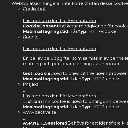
Webbplatsen fungerar inte korrekt utan dessa cookie
Cookiebot
1
Läs mer om den här leverantören
CookieConsent
Indikerar medgivande för cookie
Maximal lagringstid
: 1 år
Typ
: HTTP-cookie
Google
1
Läs mer om den här leverantören
En del av de uppgifter som samlas in av denna l
mätning och personanpassning av annonser.
test_cookie
Used to check if the user's browser
Maximal lagringstid
: 1 dag
Typ
: HTTP-cookie
Prisjakt
1
Läs mer om den här leverantören
__cf_bm
This cookie is used to distinguish betwe
Maximal lagringstid
: 1 dag
Typ
: HTTP-cookie
www.bactive.se
1
ASP.NET_SessionId
Behövs för att identifiera 