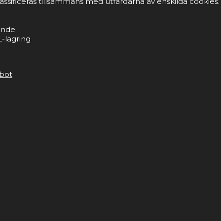
lassificeras tillsammans med utfärdarna av enskilda cookies.
ande
-lagring
bot