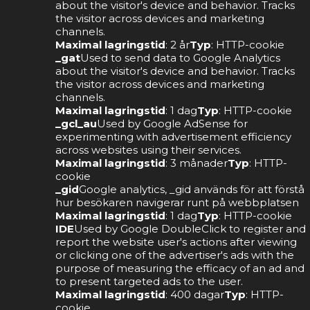
about the visitor's device and behavior. Tracks
the visitor across devices and marketing
channels.
Maximal lagringstid
: 2 år
Typ
: HTTP-cookie
_gat
Used to send data to Google Analytics
about the visitor's device and behavior. Tracks
the visitor across devices and marketing
channels.
Maximal lagringstid
: 1 dag
Typ
: HTTP-cookie
_gcl_au
Used by Google AdSense for
experimenting with advertisement efficiency
across websites using their services.
Maximal lagringstid
: 3 månader
Typ
: HTTP-
cookie
_gid
Google analytics, _gid används för att förstå
hur besökaren navigerar runt på webbplatsen
Maximal lagringstid
: 1 dag
Typ
: HTTP-cookie
IDE
Used by Google DoubleClick to register and
report the website user's actions after viewing
or clicking one of the advertiser's ads with the
purpose of measuring the efficacy of an ad and
to present targeted ads to the user.
Maximal lagringstid
: 400 dagar
Typ
: HTTP-
cookie