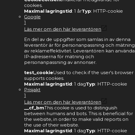
cookies.
Maximal lagringstid
: 1 år
Typ
: HTTP-cookie
Google
1
Läs mer om den här leverantören
En del av de uppgifter som samlas in av denna
leverantör är för personanpassning och mätning
av reklameffektivitet. Leverantören kan använda
IP-adresserna för mätning och
personanpassning av annonser.
test_cookie
Used to check if the user's browser
supports cookies.
Maximal lagringstid
: 1 dag
Typ
: HTTP-cookie
Prisjakt
1
Läs mer om den här leverantören
__cf_bm
This cookie is used to distinguish
between humans and bots. This is beneficial for
the website, in order to make valid reports on
the use of their website.
Maximal lagringstid
: 1 dag
Typ
: HTTP-cookie