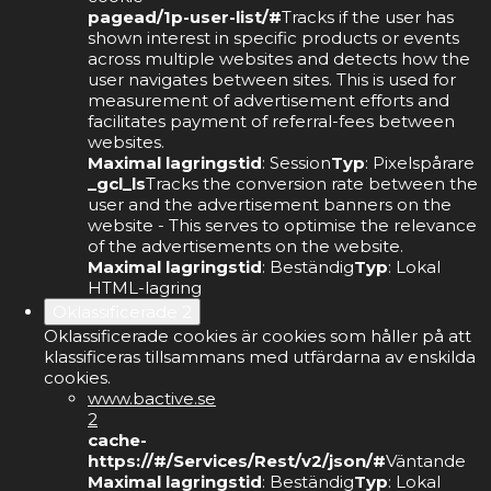
pagead/1p-user-list/#
Tracks if the user has
shown interest in specific products or events
across multiple websites and detects how the
user navigates between sites. This is used for
measurement of advertisement efforts and
facilitates payment of referral-fees between
websites.
Maximal lagringstid
: Session
Typ
: Pixelspårare
_gcl_ls
Tracks the conversion rate between the
user and the advertisement banners on the
website - This serves to optimise the relevance
of the advertisements on the website.
Maximal lagringstid
: Beständig
Typ
: Lokal
HTML-lagring
Oklassificerade
2
Oklassificerade cookies är cookies som håller på att
klassificeras tillsammans med utfärdarna av enskilda
cookies.
www.bactive.se
2
cache-
https://#/Services/Rest/v2/json/#
Väntande
Maximal lagringstid
: Beständig
Typ
: Lokal