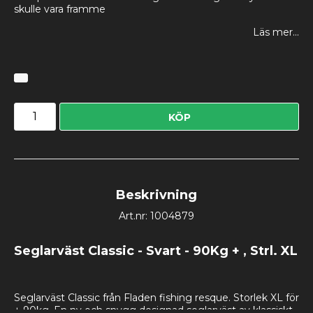
skulle vara framme
Läs mer...
KÖP
Beskrivning
Art.nr: 1004879
Seglarväst Classic - Svart - 90Kg + , Strl. XL
Seglarväst Classic från Fladen fishing resque. Storlek XL för 
+ 90kg. En ny och snygg designad seglarväst av klassiskt 