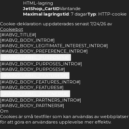
HTML-lagring
JetShop_CartID
Väntande
Maximal lagringstid
: 7 dagar
Typ
: HTTP-cookie
Cookie-deklaration uppdaterades senast 7/24/26 av
Cookiebot
[#IABV2_TITLE#]
[#IABV2_BODY_INTRO#]
[#IABV2_BODY_LEGITIMATE_INTEREST_INTRO#]
[#IABV2_BODY_PREFERENCE_INTRO#]
[#IABV2_LABEL_PURPOSES#]
[#IABV2_BODY_PURPOSES_INTRO#]
[#IABV2_BODY_PURPOSES#]
[#IABV2_LABEL_FEATURES#]
[#IABV2_BODY_FEATURES_INTRO#]
[#IABV2_BODY_FEATURES#]
[#IABV2_LABEL_PARTNERS#]
[#IABV2_BODY_PARTNERS_INTRO#]
[#IABV2_BODY_PARTNERS#]
Om
Cookies är små textfiler som kan användas av webbplatser
för att göra en användares upplevelse mer effektiv.