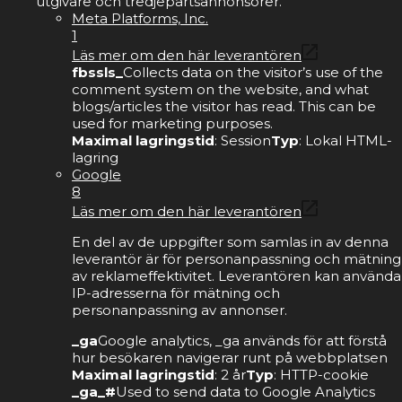
utgivare och tredjepartsannonsörer.
Meta Platforms, Inc.
1
Läs mer om den här leverantören
fbssls_
Collects data on the visitor’s use of the
comment system on the website, and what
blogs/articles the visitor has read. This can be
used for marketing purposes.
Maximal lagringstid
: Session
Typ
: Lokal HTML-
lagring
Google
8
Läs mer om den här leverantören
En del av de uppgifter som samlas in av denna
leverantör är för personanpassning och mätning
av reklameffektivitet. Leverantören kan använda
IP-adresserna för mätning och
personanpassning av annonser.
_ga
Google analytics, _ga används för att förstå
hur besökaren navigerar runt på webbplatsen
Maximal lagringstid
: 2 år
Typ
: HTTP-cookie
_ga_#
Used to send data to Google Analytics