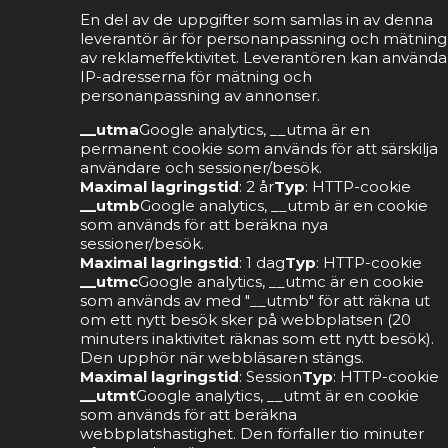
En del av de uppgifter som samlas in av denna
leverantör är för personanpassning och mätning
av reklameffektivitet. Leverantören kan använda
IP-adresserna för mätning och
personanpassning av annonser.
__utma
Google analytics, __utma är en
permanent cookie som används för att särskilja
användare och sessioner/besök.
Maximal lagringstid
: 2 år
Typ
: HTTP-cookie
__utmb
Google analytics, __utmb är en cookie
som används för att beräkna nya
sessioner/besök.
Maximal lagringstid
: 1 dag
Typ
: HTTP-cookie
__utmc
Google analytics, __utmc är en cookie
som används av med "__utmb" för att räkna ut
om ett nytt besök sker på webbplatsen (20
minuters inaktivitet räknas som ett nytt besök).
Den upphör när webbläsaren stängs.
Maximal lagringstid
: Session
Typ
: HTTP-cookie
__utmt
Google analytics, __utmt är en cookie
som används för att beräkna
webbplatshastighet. Den förfaller tio minuter