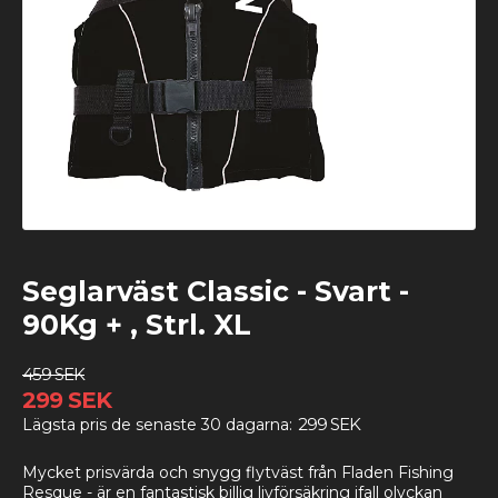
Seglarväst Classic - Svart -
90Kg + , Strl. XL
459 SEK
299 SEK
299 SEK
Lägsta pris de senaste 30 dagarna
Mycket prisvärda och snygg flytväst från Fladen Fishing
Resque - är en fantastisk billig livförsäkring ifall olyckan