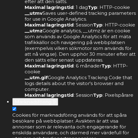
efter att den sätts.
Maximal lagringstid
: 1 dag
Typ
: HTTP-cookie
__utmv
Saves user-defined tracking parameters
for use in Google Analytics.
Maximal lagringstid
: Session
Typ
: HTTP-cookie
__utmz
Google analytics, __utmz är en cookie
som används av Google Analytics för att mäta
trafikkällor och navigering på webbplatsen
(exempelvis vilken sökmotor som används för
att nå ving.se). Den upphör 30 minuter efter att
den sätts eller senast uppdateras.
Maximal lagringstid
: 6 månader
Typ
: HTTP-
cookie
__utm.gif
Google Analytics Tracking Code that
logs details about the visitor's browser and
computer.
Maximal lagringstid
: Session
Typ
: Pixelspårare
Marknadsföring
9
Cookies för marknadsföring används för att spåra
besökare på webbplatser. Avsikten är att visa
annonser som är relevanta och engagerande för
enskilda användare, och därmed mer värdefull för