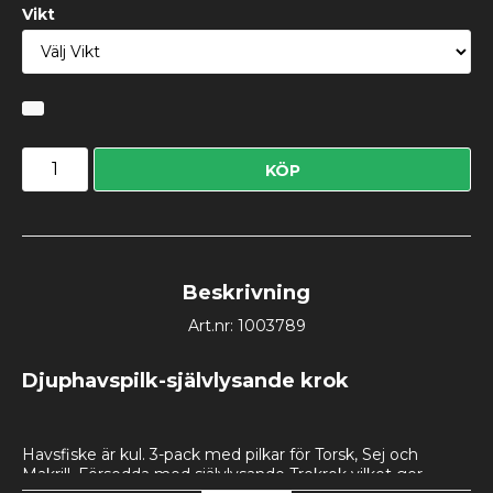
Vikt
KÖP
Beskrivning
Art.nr: 1003789
Djuphavspilk-självlysande krok
Havsfiske är kul. 3-pack med pilkar för Torsk, Sej och 
Makrill. Försedda med självlysande Trekrok vilket ger 