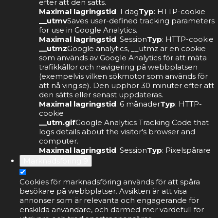
efter att den sätts.
Maximal lagringstid
: 1 dag
Typ
: HTTP-cookie
__utmv
Saves user-defined tracking parameters
for use in Google Analytics.
Maximal lagringstid
: Session
Typ
: HTTP-cookie
__utmz
Google analytics, __utmz är en cookie
som används av Google Analytics för att mäta
trafikkällor och navigering på webbplatsen
(exempelvis vilken sökmotor som används för
att nå ving.se). Den upphör 30 minuter efter att
den sätts eller senast uppdateras.
Maximal lagringstid
: 6 månader
Typ
: HTTP-
cookie
__utm.gif
Google Analytics Tracking Code that
logs details about the visitor's browser and
computer.
Maximal lagringstid
: Session
Typ
: Pixelspårare
Marknadsföring
9
Cookies för marknadsföring används för att spåra
besökare på webbplatser. Avsikten är att visa
annonser som är relevanta och engagerande för
enskilda användare, och därmed mer värdefull för