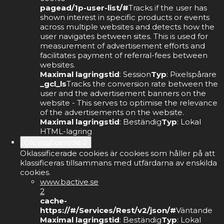
pagead/1p-user-list/#
Tracks if the user has
shown interest in specific products or events
across multiple websites and detects how the
user navigates between sites. This is used for
measurement of advertisement efforts and
facilitates payment of referral-fees between
websites.
Maximal lagringstid
: Session
Typ
: Pixelspårare
_gcl_ls
Tracks the conversion rate between the
user and the advertisement banners on the
website - This serves to optimise the relevance
of the advertisements on the website.
Maximal lagringstid
: Beständig
Typ
: Lokal
HTML-lagring
Oklassificerade
2
Oklassificerade cookies är cookies som håller på att
klassificeras tillsammans med utfärdarna av enskilda
cookies.
www.bactive.se
2
cache-
https://#/Services/Rest/v2/json/#
Väntande
Maximal lagringstid
: Beständig
Typ
: Lokal