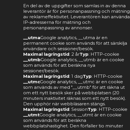
En del av de uppgifter som samlas in av denna
leverantör är för personanpassning och mätning
av reklameffektivitet. Leverantören kan använda
IP-adresserna för mätning och
personanpassning av annonser.
__utma
Google analytics, __utma är en
permanent cookie som används för att särskilja
användare och sessioner/besök.
Maximal lagringstid
: 2 år
Typ
: HTTP-cookie
__utmb
Google analytics, __utmb är en cookie
som används för att beräkna nya
sessioner/besök.
Maximal lagringstid
: 1 dag
Typ
: HTTP-cookie
__utmc
Google analytics, __utmc är en cookie
som används av med "__utmb" för att räkna ut
om ett nytt besök sker på webbplatsen (20
minuters inaktivitet räknas som ett nytt besök).
Den upphör när webbläsaren stängs.
Maximal lagringstid
: Session
Typ
: HTTP-cookie
__utmt
Google analytics, __utmt är en cookie
som används för att beräkna
webbplatshastighet. Den förfaller tio minuter