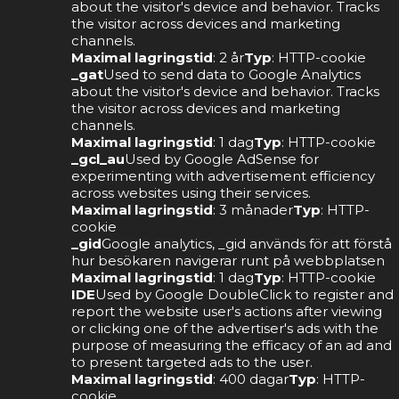
about the visitor's device and behavior. Tracks
the visitor across devices and marketing
channels.
Maximal lagringstid
: 2 år
Typ
: HTTP-cookie
_gat
Used to send data to Google Analytics
about the visitor's device and behavior. Tracks
the visitor across devices and marketing
channels.
Maximal lagringstid
: 1 dag
Typ
: HTTP-cookie
_gcl_au
Used by Google AdSense for
experimenting with advertisement efficiency
across websites using their services.
Maximal lagringstid
: 3 månader
Typ
: HTTP-
cookie
_gid
Google analytics, _gid används för att förstå
hur besökaren navigerar runt på webbplatsen
Maximal lagringstid
: 1 dag
Typ
: HTTP-cookie
IDE
Used by Google DoubleClick to register and
report the website user's actions after viewing
or clicking one of the advertiser's ads with the
purpose of measuring the efficacy of an ad and
to present targeted ads to the user.
Maximal lagringstid
: 400 dagar
Typ
: HTTP-
cookie