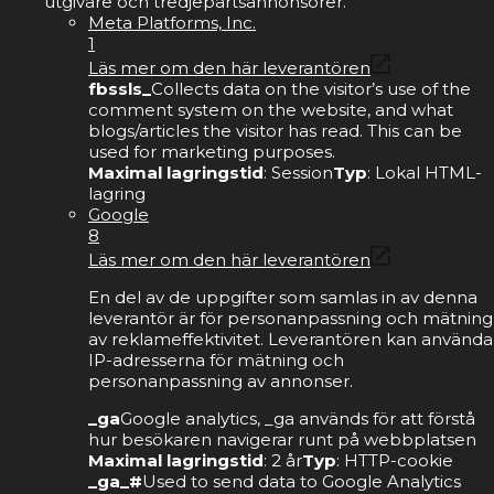
utgivare och tredjepartsannonsörer.
Meta Platforms, Inc.
1
Läs mer om den här leverantören
fbssls_
Collects data on the visitor’s use of the
comment system on the website, and what
blogs/articles the visitor has read. This can be
used for marketing purposes.
Maximal lagringstid
: Session
Typ
: Lokal HTML-
lagring
Google
8
Läs mer om den här leverantören
En del av de uppgifter som samlas in av denna
leverantör är för personanpassning och mätning
av reklameffektivitet. Leverantören kan använda
IP-adresserna för mätning och
personanpassning av annonser.
_ga
Google analytics, _ga används för att förstå
hur besökaren navigerar runt på webbplatsen
Maximal lagringstid
: 2 år
Typ
: HTTP-cookie
_ga_#
Used to send data to Google Analytics