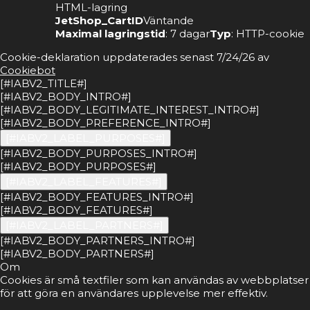
HTML-lagring
JetShop_CartID
Väntande
Maximal lagringstid
: 7 dagar
Typ
: HTTP-cookie
Cookie-deklaration uppdaterades senast 7/24/26 av
Cookiebot
[#IABV2_TITLE#]
[#IABV2_BODY_INTRO#]
[#IABV2_BODY_LEGITIMATE_INTEREST_INTRO#]
[#IABV2_BODY_PREFERENCE_INTRO#]
[#IABV2_LABEL_PURPOSES#]
[#IABV2_BODY_PURPOSES_INTRO#]
[#IABV2_BODY_PURPOSES#]
[#IABV2_LABEL_FEATURES#]
[#IABV2_BODY_FEATURES_INTRO#]
[#IABV2_BODY_FEATURES#]
[#IABV2_LABEL_PARTNERS#]
[#IABV2_BODY_PARTNERS_INTRO#]
[#IABV2_BODY_PARTNERS#]
Om
Cookies är små textfiler som kan användas av webbplatser
för att göra en användares upplevelse mer effektiv.