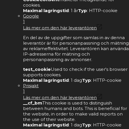
cookies.
Maximal lagringstid
: 1 år
Typ
: HTTP-cookie
Google
1
Läs mer om den här leverantören
En del av de uppgifter som samlas in av denna
leverantör är för personanpassning och mätning
av reklameffektivitet. Leverantören kan använda
IP-adresserna för mätning och
personanpassning av annonser.
test_cookie
Used to check if the user's browser
supports cookies.
Maximal lagringstid
: 1 dag
Typ
: HTTP-cookie
Prisjakt
1
Läs mer om den här leverantören
__cf_bm
This cookie is used to distinguish
between humans and bots. This is beneficial for
the website, in order to make valid reports on
the use of their website.
Maximal lagringstid
: 1 dag
Typ
: HTTP-cookie