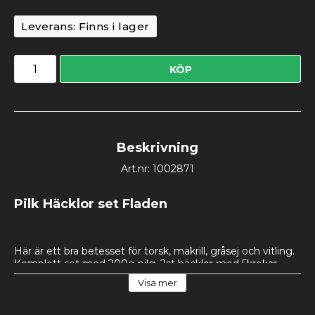
Leverans:
Finns i lager
KÖP
Beskrivning
Art.nr: 1002871
Pilk Häcklor set Fladen
Här är ett bra betesset för torsk, makrill, gråsej och vitling. 
Komplett set med 200g pilg, 2st häcklor med 5krokar 
samt 4 beteslås. Pilken fästes längst ner och en av 
Visa mer
häcklorna strax ovanför. Släpp ner det till botten och ryck. 
För att även fånga in makrillen som går mycket högre 
upp än torsken så bör du fiska av hela vattendjupet.