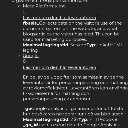
utgivare och tredjepartsannonsörer.
Meta Platforms, Inc.
1
Läs mer om den här leverantören
fbssls_
Collects data on the visitor’s use of the
comment system on the website, and what
blogs/articles the visitor has read. This can be
used for marketing purposes.
Maximal lagringstid
: Session
Typ
: Lokal HTML-
lagring
Google
8
Läs mer om den här leverantören
En del av de uppgifter som samlas in av denna
leverantör är för personanpassning och mätning
av reklameffektivitet. Leverantören kan använda
IP-adresserna för mätning och
personanpassning av annonser.
_ga
Google analytics, _ga används för att förstå
hur besökaren navigerar runt på webbplatsen
Maximal lagringstid
: 2 år
Typ
: HTTP-cookie
_ga_#
Used to send data to Google Analytics