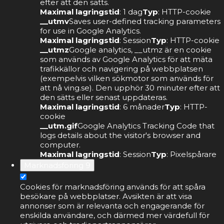
efter att den sätts.
Maximal lagringstid
: 1 dag
Typ
: HTTP-cookie
__utmv
Saves user-defined tracking parameters
for use in Google Analytics.
Maximal lagringstid
: Session
Typ
: HTTP-cookie
__utmz
Google analytics, __utmz är en cookie
som används av Google Analytics för att mäta
trafikkällor och navigering på webbplatsen
(exempelvis vilken sökmotor som används för
att nå ving.se). Den upphör 30 minuter efter att
den sätts eller senast uppdateras.
Maximal lagringstid
: 6 månader
Typ
: HTTP-
cookie
__utm.gif
Google Analytics Tracking Code that
logs details about the visitor's browser and
computer.
Maximal lagringstid
: Session
Typ
: Pixelspårare
Marknadsföring
9
Cookies för marknadsföring används för att spåra
besökare på webbplatser. Avsikten är att visa
annonser som är relevanta och engagerande för
enskilda användare, och därmed mer värdefull för