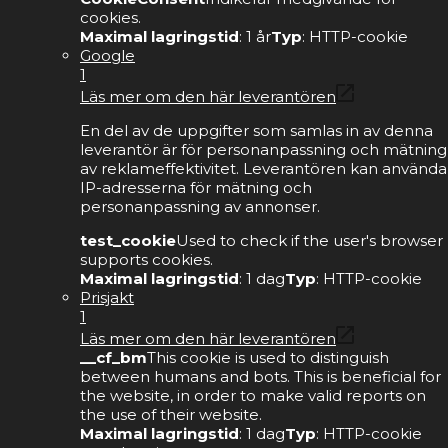
cookies.
Maximal lagringstid
: 1 år
Typ
: HTTP-cookie
Google
1
Läs mer om den här leverantören
En del av de uppgifter som samlas in av denna
leverantör är för personanpassning och mätning
av reklameffektivitet. Leverantören kan använda
IP-adresserna för mätning och
personanpassning av annonser.
test_cookie
Used to check if the user's browser
supports cookies.
Maximal lagringstid
: 1 dag
Typ
: HTTP-cookie
Prisjakt
1
Läs mer om den här leverantören
__cf_bm
This cookie is used to distinguish
between humans and bots. This is beneficial for
the website, in order to make valid reports on
the use of their website.
Maximal lagringstid
: 1 dag
Typ
: HTTP-cookie