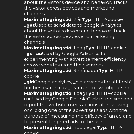
about the visitor's device and behavior. Tracks
the visitor across devices and marketing
channels.
Maximal lagringstid
: 2 år
Typ
: HTTP-cookie
_gat
Used to send data to Google Analytics
about the visitor's device and behavior. Tracks
the visitor across devices and marketing
channels.
Maximal lagringstid
: 1 dag
Typ
: HTTP-cookie
_gcl_au
Used by Google AdSense for
experimenting with advertisement efficiency
across websites using their services.
Maximal lagringstid
: 3 månader
Typ
: HTTP-
cookie
_gid
Google analytics, _gid används för att förstå
hur besökaren navigerar runt på webbplatsen
Maximal lagringstid
: 1 dag
Typ
: HTTP-cookie
IDE
Used by Google DoubleClick to register and
report the website user's actions after viewing
or clicking one of the advertiser's ads with the
purpose of measuring the efficacy of an ad and
to present targeted ads to the user.
Maximal lagringstid
: 400 dagar
Typ
: HTTP-
cookie