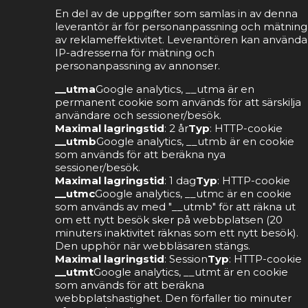
En del av de uppgifter som samlas in av denna
leverantör är för personanpassning och mätning
av reklameffektivitet. Leverantören kan använda
IP-adresserna för mätning och
personanpassning av annonser.
__utma
Google analytics, __utma är en
permanent cookie som används för att särskilja
användare och sessioner/besök.
Maximal lagringstid
: 2 år
Typ
: HTTP-cookie
__utmb
Google analytics, __utmb är en cookie
som används för att beräkna nya
sessioner/besök.
Maximal lagringstid
: 1 dag
Typ
: HTTP-cookie
__utmc
Google analytics, __utmc är en cookie
som används av med "__utmb" för att räkna ut
om ett nytt besök sker på webbplatsen (20
minuters inaktivitet räknas som ett nytt besök).
Den upphör när webbläsaren stängs.
Maximal lagringstid
: Session
Typ
: HTTP-cookie
__utmt
Google analytics, __utmt är en cookie
som används för att beräkna
webbplatshastighet. Den förfaller tio minuter