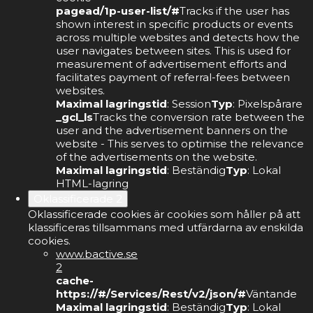
pagead/1p-user-list/#
Tracks if the user has
shown interest in specific products or events
across multiple websites and detects how the
user navigates between sites. This is used for
measurement of advertisement efforts and
facilitates payment of referral-fees between
websites.
Maximal lagringstid
: Session
Typ
: Pixelspårare
_gcl_ls
Tracks the conversion rate between the
user and the advertisement banners on the
website - This serves to optimise the relevance
of the advertisements on the website.
Maximal lagringstid
: Beständig
Typ
: Lokal
HTML-lagring
Oklassificerade
2
Oklassificerade cookies är cookies som håller på att
klassificeras tillsammans med utfärdarna av enskilda
cookies.
www.bactive.se
2
cache-
https://#/Services/Rest/v2/json/#
Väntande
Maximal lagringstid
: Beständig
Typ
: Lokal