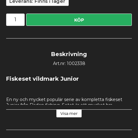
Leverans:
Finns i lager
KÖP
Beskrivning
Art.nr: 1002338
Fiskeset vildmark Junior
En ny och mycket populär serie av kompletta fiskeset 
Junior från Fladen fishing. Setet är ett mycket bra 
nybörjarset som är inriktat på insjöfiske. Teleskopspöt gör 
Visa mer
den enkel och smdig att ta med sig på fisketuren. Den 
inkapslade rullen är mycket enkel att sköta samt spöt är ju 
tillverkat av glasfiber som ger dig möjlighet till ett långt liv 
med ditt fiskeset. 