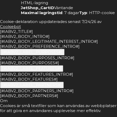
HTML-lagring
JetShop_CartID
Väntande
Maximal lagringstid
: 7 dagar
Typ
: HTTP-cookie
Cookie-deklaration uppdaterades senast 7/24/26 av
Cookiebot
[#IABV2_TITLE#]
[#IABV2_BODY_INTRO#]
[#IABV2_BODY_LEGITIMATE_INTEREST_INTRO#]
[#IABV2_BODY_PREFERENCE_INTRO#]
[#IABV2_LABEL_PURPOSES#]
[#IABV2_BODY_PURPOSES_INTRO#]
[#IABV2_BODY_PURPOSES#]
[#IABV2_LABEL_FEATURES#]
[#IABV2_BODY_FEATURES_INTRO#]
[#IABV2_BODY_FEATURES#]
[#IABV2_LABEL_PARTNERS#]
[#IABV2_BODY_PARTNERS_INTRO#]
[#IABV2_BODY_PARTNERS#]
Om
Cookies är små textfiler som kan användas av webbplatser
för att göra en användares upplevelse mer effektiv.