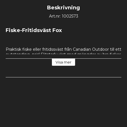
Beskrivning
Art.nr: 1002573
Fiske-Fritidsväst Fox
Praktisk fiske eller fritidssväst från Canadian Outdoor till ett 
outstanding  pris! Slitstark väst med mängder av bra fickor 
- Totalt 12st. På ryggen finns en liten större ficka inbyggd i 
Visa mer
västen vilket är ett perfekt förvaringsutrymmen vid 
vandringar/promenader där du inte har behov att släpa 
med en hel ryggsäck. 
Alla fickor är förslutningsbara. 2st D krockar där du t.ex. kan 
fästa mindre ficklamport, kompass, karbinhakar eller 
liknande prylar. Västen är tillverkad av 65% Polyester samt 
35% bomull. Jämför gärna priset med andra kanaler! 