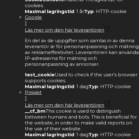
cookies.
Maximal lagringstid
: 1 år
Typ
: HTTP-cookie
Google
1
Läs mer om den här leverantören
En del av de uppgifter som samlas in av denna
leverantör är för personanpassning och mätning
av reklameffektivitet. Leverantören kan använda
IP-adresserna för mätning och
personanpassning av annonser.
test_cookie
Used to check if the user's browser
supports cookies.
Maximal lagringstid
: 1 dag
Typ
: HTTP-cookie
Prisjakt
1
Läs mer om den här leverantören
__cf_bm
This cookie is used to distinguish
between humans and bots. This is beneficial for
the website, in order to make valid reports on
the use of their website.
Maximal lagringstid
: 1 dag
Typ
: HTTP-cookie