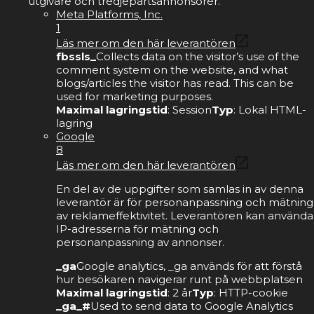
utgivare och tredjepartsannonsörer.
Meta Platforms, Inc.
1
Läs mer om den här leverantören
fbssls_
Collects data on the visitor’s use of the
comment system on the website, and what
blogs/articles the visitor has read. This can be
used for marketing purposes.
Maximal lagringstid
: Session
Typ
: Lokal HTML-
lagring
Google
8
Läs mer om den här leverantören
En del av de uppgifter som samlas in av denna
leverantör är för personanpassning och mätning
av reklameffektivitet. Leverantören kan använda
IP-adresserna för mätning och
personanpassning av annonser.
_ga
Google analytics, _ga används för att förstå
hur besökaren navigerar runt på webbplatsen
Maximal lagringstid
: 2 år
Typ
: HTTP-cookie
_ga_#
Used to send data to Google Analytics