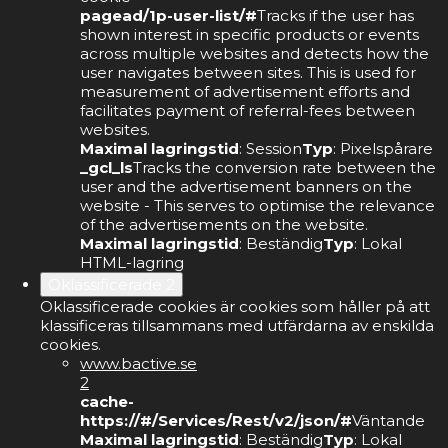
pagead/1p-user-list/#
Tracks if the user has
shown interest in specific products or events
across multiple websites and detects how the
user navigates between sites. This is used for
measurement of advertisement efforts and
facilitates payment of referral-fees between
websites.
Maximal lagringstid
: Session
Typ
: Pixelspårare
_gcl_ls
Tracks the conversion rate between the
user and the advertisement banners on the
website - This serves to optimise the relevance
of the advertisements on the website.
Maximal lagringstid
: Beständig
Typ
: Lokal
HTML-lagring
Oklassificerade
2
Oklassificerade cookies är cookies som håller på att
klassificeras tillsammans med utfärdarna av enskilda
cookies.
www.bactive.se
2
cache-
https://#/Services/Rest/v2/json/#
Väntande
Maximal lagringstid
: Beständig
Typ
: Lokal