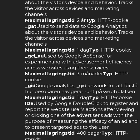
about the visitor's device and behavior. Tracks
the visitor across devices and marketing
channels.
Maximal lagringstid
: 2 år
Typ
: HTTP-cookie
_gat
Used to send data to Google Analytics
about the visitor's device and behavior. Tracks
the visitor across devices and marketing
channels.
Maximal lagringstid
: 1 dag
Typ
: HTTP-cookie
_gcl_au
Used by Google AdSense for
experimenting with advertisement efficiency
across websites using their services.
Maximal lagringstid
: 3 månader
Typ
: HTTP-
cookie
_gid
Google analytics, _gid används för att förstå
hur besökaren navigerar runt på webbplatsen
Maximal lagringstid
: 1 dag
Typ
: HTTP-cookie
IDE
Used by Google DoubleClick to register and
report the website user's actions after viewing
or clicking one of the advertiser's ads with the
purpose of measuring the efficacy of an ad and
to present targeted ads to the user.
Maximal lagringstid
: 400 dagar
Typ
: HTTP-
cookie