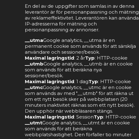
En del av de uppgifter som samlas in av denna
leverantör är för personanpassning och mätning
av reklameffektivitet. Leverantören kan använda
IP-adresserna för mätning och
personanpassning av annonser.
__utma
Google analytics, __utma är en
permanent cookie som används för att särskilja
användare och sessioner/besök.
Maximal lagringstid
: 2 år
Typ
: HTTP-cookie
__utmb
Google analytics, __utmb är en cookie
som används för att beräkna nya
sessioner/besök.
Maximal lagringstid
: 1 dag
Typ
: HTTP-cookie
__utmc
Google analytics, __utmc är en cookie
som används av med "__utmb" för att räkna ut
om ett nytt besök sker på webbplatsen (20
minuters inaktivitet räknas som ett nytt besök).
Den upphör när webbläsaren stängs.
Maximal lagringstid
: Session
Typ
: HTTP-cookie
__utmt
Google analytics, __utmt är en cookie
som används för att beräkna
webbplatshastighet. Den förfaller tio minuter