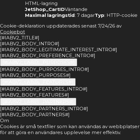
HTML-lagring
JetShop_CartID
Väntande
Maximal lagringstid
: 7 dagar
Typ
: HTTP-cookie
Cookie-deklaration uppdaterades senast 7/24/26 av
Cookiebot
[#IABV2_TITLE#]
[#IABV2_BODY_INTRO#]
[#IABV2_BODY_LEGITIMATE_INTEREST_INTRO#]
[#IABV2_BODY_PREFERENCE_INTRO#]
[#IABV2_LABEL_PURPOSES#]
[#IABV2_BODY_PURPOSES_INTRO#]
[#IABV2_BODY_PURPOSES#]
[#IABV2_LABEL_FEATURES#]
[#IABV2_BODY_FEATURES_INTRO#]
[#IABV2_BODY_FEATURES#]
[#IABV2_LABEL_PARTNERS#]
[#IABV2_BODY_PARTNERS_INTRO#]
[#IABV2_BODY_PARTNERS#]
Om
Cookies är små textfiler som kan användas av webbplatser
för att göra en användares upplevelse mer effektiv.