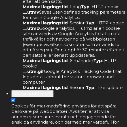
efter att den sätts.
Maximal lagringstid
: 1 dag
Typ
: HTTP-cookie
__utmv
Saves user-defined tracking parameters
for use in Google Analytics.
Maximal lagringstid
: Session
Typ
: HTTP-cookie
__utmz
Google analytics, __utmz är en cookie
som används av Google Analytics för att mäta
trafikkällor och navigering på webbplatsen
(exempelvis vilken sökmotor som används för
att nå ving.se). Den upphör 30 minuter efter att
den sätts eller senast uppdateras.
Maximal lagringstid
: 6 månader
Typ
: HTTP-
cookie
__utm.gif
Google Analytics Tracking Code that
logs details about the visitor's browser and
computer.
Maximal lagringstid
: Session
Typ
: Pixelspårare
Marknadsföring
9
Cookies för marknadsföring används för att spåra
besökare på webbplatser. Avsikten är att visa
annonser som är relevanta och engagerande för
enskilda användare, och därmed mer värdefull för