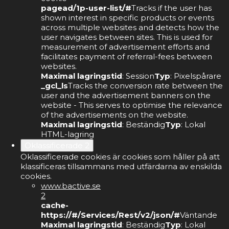
pagead/1p-user-list/#
Tracks if the user has
shown interest in specific products or events
across multiple websites and detects how the
user navigates between sites. This is used for
measurement of advertisement efforts and
facilitates payment of referral-fees between
websites.
Maximal lagringstid
: Session
Typ
: Pixelspårare
_gcl_ls
Tracks the conversion rate between the
user and the advertisement banners on the
website - This serves to optimise the relevance
of the advertisements on the website.
Maximal lagringstid
: Beständig
Typ
: Lokal
HTML-lagring
Oklassificerade
2
Oklassificerade cookies är cookies som håller på att
klassificeras tillsammans med utfärdarna av enskilda
cookies.
www.bactive.se
2
cache-
https://#/Services/Rest/v2/json/#
Väntande
Maximal lagringstid
: Beständig
Typ
: Lokal