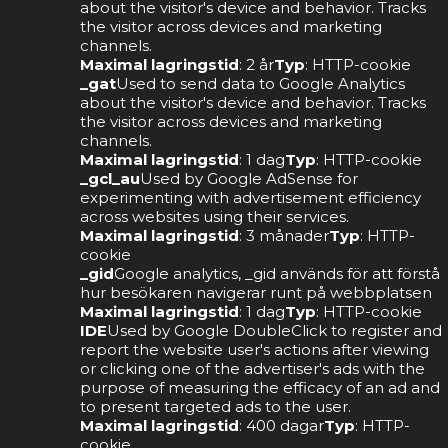
about the visitor's device and behavior. Tracks
the visitor across devices and marketing
channels.
Maximal lagringstid
: 2 år
Typ
: HTTP-cookie
_gat
Used to send data to Google Analytics
about the visitor's device and behavior. Tracks
the visitor across devices and marketing
channels.
Maximal lagringstid
: 1 dag
Typ
: HTTP-cookie
_gcl_au
Used by Google AdSense for
experimenting with advertisement efficiency
across websites using their services.
Maximal lagringstid
: 3 månader
Typ
: HTTP-
cookie
_gid
Google analytics, _gid används för att förstå
hur besökaren navigerar runt på webbplatsen
Maximal lagringstid
: 1 dag
Typ
: HTTP-cookie
IDE
Used by Google DoubleClick to register and
report the website user's actions after viewing
or clicking one of the advertiser's ads with the
purpose of measuring the efficacy of an ad and
to present targeted ads to the user.
Maximal lagringstid
: 400 dagar
Typ
: HTTP-
cookie