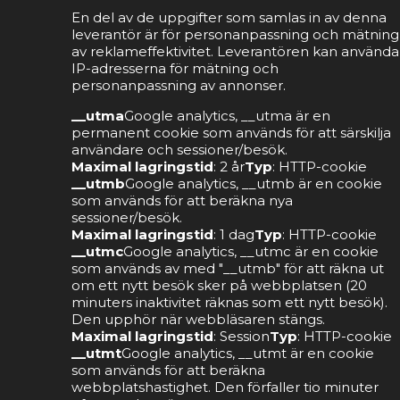
En del av de uppgifter som samlas in av denna
leverantör är för personanpassning och mätning
av reklameffektivitet. Leverantören kan använda
IP-adresserna för mätning och
personanpassning av annonser.
__utma
Google analytics, __utma är en
permanent cookie som används för att särskilja
användare och sessioner/besök.
Maximal lagringstid
: 2 år
Typ
: HTTP-cookie
__utmb
Google analytics, __utmb är en cookie
som används för att beräkna nya
sessioner/besök.
Maximal lagringstid
: 1 dag
Typ
: HTTP-cookie
__utmc
Google analytics, __utmc är en cookie
som används av med "__utmb" för att räkna ut
om ett nytt besök sker på webbplatsen (20
minuters inaktivitet räknas som ett nytt besök).
Den upphör när webbläsaren stängs.
Maximal lagringstid
: Session
Typ
: HTTP-cookie
__utmt
Google analytics, __utmt är en cookie
som används för att beräkna
webbplatshastighet. Den förfaller tio minuter