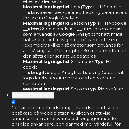
efter att den sätts.
Maximal lagringstid
: 1 dag
Typ
: HTTP-cookie
__utmv
Saves user-defined tracking parameters
for use in Google Analytics.
Maximal lagringstid
: Session
Typ
: HTTP-cookie
__utmz
Google analytics, __utmz är en cookie
som används av Google Analytics för att mäta
trafikkällor och navigering på webbplatsen
(exempelvis vilken sökmotor som används för
att nå ving.se). Den upphör 30 minuter efter att
den sätts eller senast uppdateras.
Maximal lagringstid
: 6 månader
Typ
: HTTP-
cookie
__utm.gif
Google Analytics Tracking Code that
logs details about the visitor's browser and
computer.
Maximal lagringstid
: Session
Typ
: Pixelspårare
Marknadsföring
9
Cookies för marknadsföring används för att spåra
besökare på webbplatser. Avsikten är att visa
annonser som är relevanta och engagerande för
enskilda användare, och därmed mer värdefull för