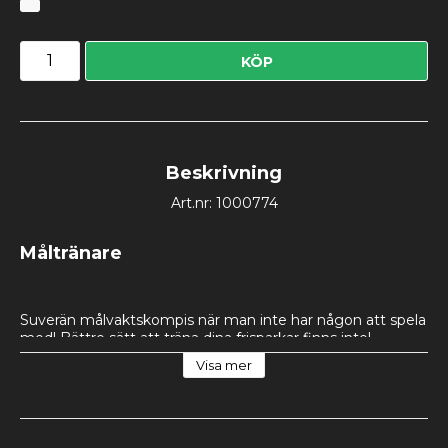
KÖP
Beskrivning
Art.nr: 1000774
Måltränare
Suverän målvaktskompis när man inte har någon att spela 
med! Bättre sätt att träna dina frisparkar finns inte! 
Slitstarkt nylontyg och 5st fästpinnar för att fästa tyget i 
Visa mer
marken. Passar fotbollsmål på 3 x 2 meter.