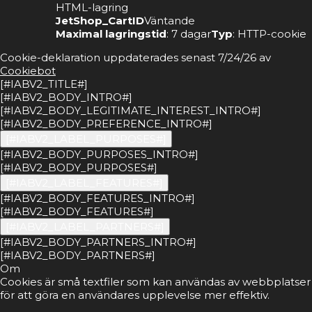
HTML-lagring
JetShop_CartID
Väntande
Maximal lagringstid
: 7 dagar
Typ
: HTTP-cookie
Cookie-deklaration uppdaterades senast 7/24/26 av
Cookiebot
[#IABV2_TITLE#]
[#IABV2_BODY_INTRO#]
[#IABV2_BODY_LEGITIMATE_INTEREST_INTRO#]
[#IABV2_BODY_PREFERENCE_INTRO#]
[#IABV2_LABEL_PURPOSES#]
[#IABV2_BODY_PURPOSES_INTRO#]
[#IABV2_BODY_PURPOSES#]
[#IABV2_LABEL_FEATURES#]
[#IABV2_BODY_FEATURES_INTRO#]
[#IABV2_BODY_FEATURES#]
[#IABV2_LABEL_PARTNERS#]
[#IABV2_BODY_PARTNERS_INTRO#]
[#IABV2_BODY_PARTNERS#]
Om
Cookies är små textfiler som kan användas av webbplatser
för att göra en användares upplevelse mer effektiv.