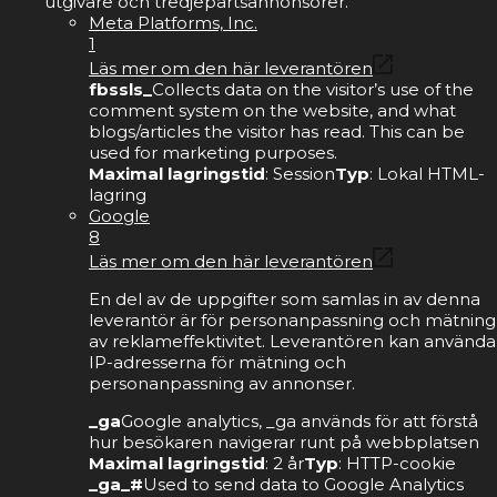
utgivare och tredjepartsannonsörer.
Meta Platforms, Inc.
1
Läs mer om den här leverantören
fbssls_
Collects data on the visitor’s use of the
comment system on the website, and what
blogs/articles the visitor has read. This can be
used for marketing purposes.
Maximal lagringstid
: Session
Typ
: Lokal HTML-
lagring
Google
8
Läs mer om den här leverantören
En del av de uppgifter som samlas in av denna
leverantör är för personanpassning och mätning
av reklameffektivitet. Leverantören kan använda
IP-adresserna för mätning och
personanpassning av annonser.
_ga
Google analytics, _ga används för att förstå
hur besökaren navigerar runt på webbplatsen
Maximal lagringstid
: 2 år
Typ
: HTTP-cookie
_ga_#
Used to send data to Google Analytics