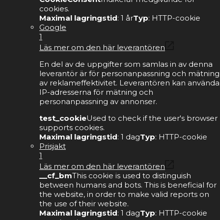
cookies.
Maximal lagringstid
: 1 år
Typ
: HTTP-cookie
Google
1
Läs mer om den här leverantören
En del av de uppgifter som samlas in av denna
leverantör är för personanpassning och mätning
av reklameffektivitet. Leverantören kan använda
IP-adresserna för mätning och
personanpassning av annonser.
test_cookie
Used to check if the user's browser
supports cookies.
Maximal lagringstid
: 1 dag
Typ
: HTTP-cookie
Prisjakt
1
Läs mer om den här leverantören
__cf_bm
This cookie is used to distinguish
between humans and bots. This is beneficial for
the website, in order to make valid reports on
the use of their website.
Maximal lagringstid
: 1 dag
Typ
: HTTP-cookie