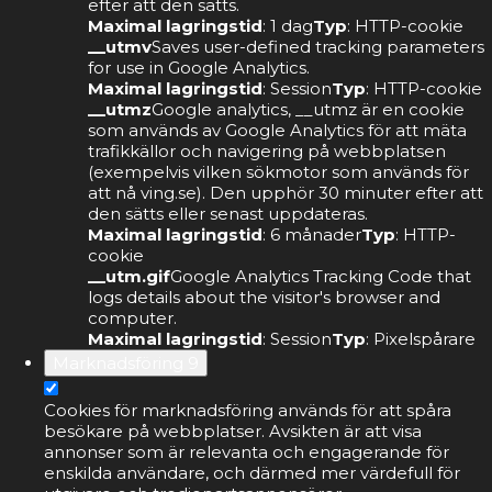
efter att den sätts.
Maximal lagringstid
: 1 dag
Typ
: HTTP-cookie
__utmv
Saves user-defined tracking parameters
for use in Google Analytics.
Maximal lagringstid
: Session
Typ
: HTTP-cookie
__utmz
Google analytics, __utmz är en cookie
som används av Google Analytics för att mäta
trafikkällor och navigering på webbplatsen
(exempelvis vilken sökmotor som används för
att nå ving.se). Den upphör 30 minuter efter att
den sätts eller senast uppdateras.
Maximal lagringstid
: 6 månader
Typ
: HTTP-
cookie
__utm.gif
Google Analytics Tracking Code that
logs details about the visitor's browser and
computer.
Maximal lagringstid
: Session
Typ
: Pixelspårare
Marknadsföring
9
Cookies för marknadsföring används för att spåra
besökare på webbplatser. Avsikten är att visa
annonser som är relevanta och engagerande för
enskilda användare, och därmed mer värdefull för