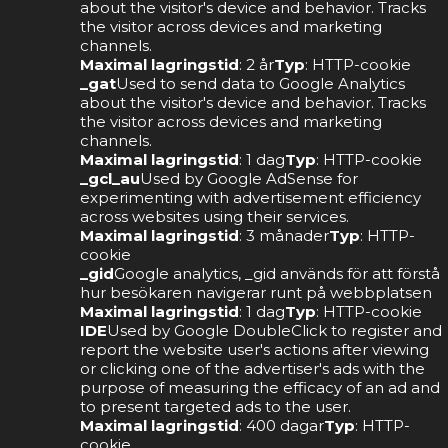
about the visitor's device and behavior. Tracks
the visitor across devices and marketing
channels.
Maximal lagringstid
: 2 år
Typ
: HTTP-cookie
_gat
Used to send data to Google Analytics
about the visitor's device and behavior. Tracks
the visitor across devices and marketing
channels.
Maximal lagringstid
: 1 dag
Typ
: HTTP-cookie
_gcl_au
Used by Google AdSense for
experimenting with advertisement efficiency
across websites using their services.
Maximal lagringstid
: 3 månader
Typ
: HTTP-
cookie
_gid
Google analytics, _gid används för att förstå
hur besökaren navigerar runt på webbplatsen
Maximal lagringstid
: 1 dag
Typ
: HTTP-cookie
IDE
Used by Google DoubleClick to register and
report the website user's actions after viewing
or clicking one of the advertiser's ads with the
purpose of measuring the efficacy of an ad and
to present targeted ads to the user.
Maximal lagringstid
: 400 dagar
Typ
: HTTP-
cookie