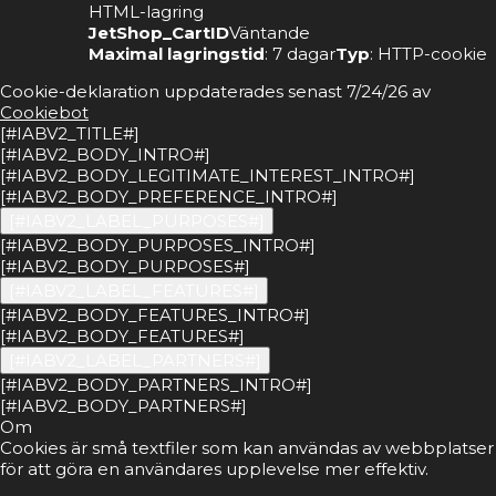
HTML-lagring
JetShop_CartID
Väntande
Maximal lagringstid
: 7 dagar
Typ
: HTTP-cookie
Cookie-deklaration uppdaterades senast 7/24/26 av
Cookiebot
[#IABV2_TITLE#]
[#IABV2_BODY_INTRO#]
[#IABV2_BODY_LEGITIMATE_INTEREST_INTRO#]
[#IABV2_BODY_PREFERENCE_INTRO#]
[#IABV2_LABEL_PURPOSES#]
[#IABV2_BODY_PURPOSES_INTRO#]
[#IABV2_BODY_PURPOSES#]
[#IABV2_LABEL_FEATURES#]
[#IABV2_BODY_FEATURES_INTRO#]
[#IABV2_BODY_FEATURES#]
[#IABV2_LABEL_PARTNERS#]
[#IABV2_BODY_PARTNERS_INTRO#]
[#IABV2_BODY_PARTNERS#]
Om
Cookies är små textfiler som kan användas av webbplatser
för att göra en användares upplevelse mer effektiv.