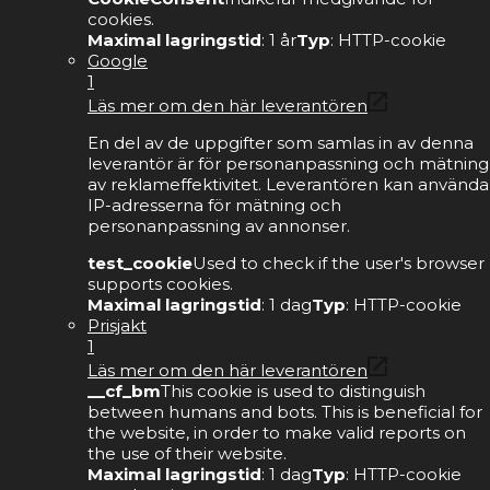
cookies.
Maximal lagringstid
: 1 år
Typ
: HTTP-cookie
Google
1
Läs mer om den här leverantören
En del av de uppgifter som samlas in av denna
leverantör är för personanpassning och mätning
av reklameffektivitet. Leverantören kan använda
IP-adresserna för mätning och
personanpassning av annonser.
test_cookie
Used to check if the user's browser
supports cookies.
Maximal lagringstid
: 1 dag
Typ
: HTTP-cookie
Prisjakt
1
Läs mer om den här leverantören
__cf_bm
This cookie is used to distinguish
between humans and bots. This is beneficial for
the website, in order to make valid reports on
the use of their website.
Maximal lagringstid
: 1 dag
Typ
: HTTP-cookie