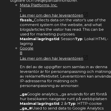
utgivare och tredjepartsannonsörer.
Meta Platforms, Inc.
1
Läs mer om den här leverantören
fbssls_
Collects data on the visitor’s use of the
comment system on the website, and what
blogs/articles the visitor has read. This can be
used for marketing purposes.
Maximal lagringstid
: Session
Typ
: Lokal HTML-
lagring
Google
8
Läs mer om den här leverantören
En del av de uppgifter som samlas in av denna
leverantör är för personanpassning och mätning
av reklameffektivitet. Leverantören kan använda
IP-adresserna för mätning och
personanpassning av annonser.
_ga
Google analytics, _ga används för att förstå
hur besökaren navigerar runt på webbplatsen
Maximal lagringstid
: 2 år
Typ
: HTTP-cookie
_ga_#
Used to send data to Google Analytics