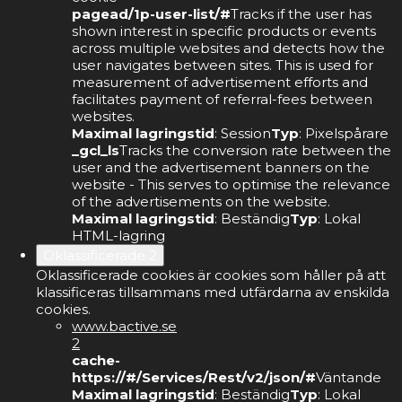
pagead/1p-user-list/#
Tracks if the user has
shown interest in specific products or events
across multiple websites and detects how the
user navigates between sites. This is used for
measurement of advertisement efforts and
facilitates payment of referral-fees between
websites.
Maximal lagringstid
: Session
Typ
: Pixelspårare
_gcl_ls
Tracks the conversion rate between the
user and the advertisement banners on the
website - This serves to optimise the relevance
of the advertisements on the website.
Maximal lagringstid
: Beständig
Typ
: Lokal
HTML-lagring
Oklassificerade
2
Oklassificerade cookies är cookies som håller på att
klassificeras tillsammans med utfärdarna av enskilda
cookies.
www.bactive.se
2
cache-
https://#/Services/Rest/v2/json/#
Väntande
Maximal lagringstid
: Beständig
Typ
: Lokal