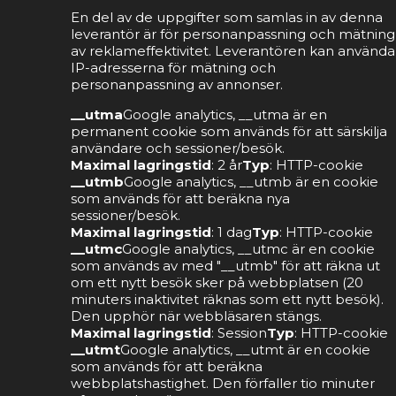
En del av de uppgifter som samlas in av denna
leverantör är för personanpassning och mätning
av reklameffektivitet. Leverantören kan använda
IP-adresserna för mätning och
personanpassning av annonser.
__utma
Google analytics, __utma är en
permanent cookie som används för att särskilja
användare och sessioner/besök.
Maximal lagringstid
: 2 år
Typ
: HTTP-cookie
__utmb
Google analytics, __utmb är en cookie
som används för att beräkna nya
sessioner/besök.
Maximal lagringstid
: 1 dag
Typ
: HTTP-cookie
__utmc
Google analytics, __utmc är en cookie
som används av med "__utmb" för att räkna ut
om ett nytt besök sker på webbplatsen (20
minuters inaktivitet räknas som ett nytt besök).
Den upphör när webbläsaren stängs.
Maximal lagringstid
: Session
Typ
: HTTP-cookie
__utmt
Google analytics, __utmt är en cookie
som används för att beräkna
webbplatshastighet. Den förfaller tio minuter