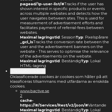
pagead/1p-user-list/#
Tracks if the user has
shown interest in specific products or events
across multiple websites and detects how the
user navigates between sites. This is used for
measurement of advertisement efforts and
facilitates payment of referral-fees between
websites.
Maximal lagringstid
: Session
Typ
: Pixelspårare
_gcl_ls
Tracks the conversion rate between the
user and the advertisement banners on the
website - This serves to optimise the relevance
of the advertisements on the website.
Maximal lagringstid
: Beständig
Typ
: Lokal
HTML-lagring
Oklassificerade
2
Oklassificerade cookies är cookies som håller på att
klassificeras tillsammans med utfärdarna av enskilda
cookies.
www.bactive.se
2
cache-
https://#/Services/Rest/v2/json/#
Väntande
Maximal lagringstid
: Beständig
Typ
: Lokal