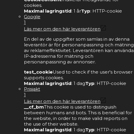
cookies.
Maximal lagringstid
: 1 år
Typ
: HTTP-cookie
Google
1
Läs mer om den här leverantören
En del av de uppgifter som samlas in av denna
leverantör är för personanpassning och mätning
av reklameffektivitet. Leverantören kan använda
IP-adresserna för mätning och
personanpassning av annonser.
test_cookie
Used to check if the user's browser
supports cookies.
Maximal lagringstid
: 1 dag
Typ
: HTTP-cookie
Prisjakt
1
Läs mer om den här leverantören
__cf_bm
This cookie is used to distinguish
between humans and bots. This is beneficial for
the website, in order to make valid reports on
the use of their website.
Maximal lagringstid
: 1 dag
Typ
: HTTP-cookie