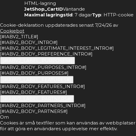
HTML-lagring
JetShop_CartID
Väntande
Maximal lagringstid
: 7 dagar
Typ
: HTTP-cookie
Cookie-deklaration uppdaterades senast 7/24/26 av
Cookiebot
[#IABV2_TITLE#]
[#IABV2_BODY_INTRO#]
[#IABV2_BODY_LEGITIMATE_INTEREST_INTRO#]
[#IABV2_BODY_PREFERENCE_INTRO#]
[#IABV2_LABEL_PURPOSES#]
[#IABV2_BODY_PURPOSES_INTRO#]
[#IABV2_BODY_PURPOSES#]
[#IABV2_LABEL_FEATURES#]
[#IABV2_BODY_FEATURES_INTRO#]
[#IABV2_BODY_FEATURES#]
[#IABV2_LABEL_PARTNERS#]
[#IABV2_BODY_PARTNERS_INTRO#]
[#IABV2_BODY_PARTNERS#]
Om
Cookies är små textfiler som kan användas av webbplatser
för att göra en användares upplevelse mer effektiv.