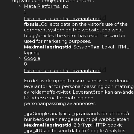
utgivare och tredjepartsannonsörer.
Meta Platforms, Inc.
1
Läs mer om den här leverantören
fbssls_
Collects data on the visitor’s use of the
comment system on the website, and what
blogs/articles the visitor has read. This can be
used for marketing purposes.
Maximal lagringstid
: Session
Typ
: Lokal HTML-
lagring
Google
8
Läs mer om den här leverantören
En del av de uppgifter som samlas in av denna
leverantör är för personanpassning och mätning
av reklameffektivitet. Leverantören kan använda
IP-adresserna för mätning och
personanpassning av annonser.
_ga
Google analytics, _ga används för att förstå
hur besökaren navigerar runt på webbplatsen
Maximal lagringstid
: 2 år
Typ
: HTTP-cookie
_ga_#
Used to send data to Google Analytics