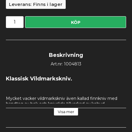
Leverans:
Finns i lager
KÖP
Beskrivning
Art.nr: 1004813
Klassisk Vildmarkskniv.
Mycket vacker vildmarkskniv även kallad finnkniv med 
handtag av bok och knivslida tillverkad av kohud. 
Knivbladet är av rostfritt stål och 135mm lång. Hela 
Visa mer
knivens längd är 240 mm. Eftersom trä skiljer sig lite från 
bit till bit så kan skaften både vara ljusare och mörkare än 
på bilden -  det är ju en av det fina sakerna med att välja 
en kniv med skaft av trä, den blir mer personlig. Mycket 