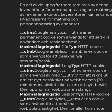
En del av de uppgifter som samlas in av denna
leverantör är för personanpassning och mätning
av reklameffektivitet. Leverantören kan använda
IP-adresserna för mätning och
personanpassning av annonser.
__utma
Google analytics, __utma är en
permanent cookie som används för att särskilja
användare och sessioner/besök.
Maximal lagringstid
: 2 år
Typ
: HTTP-cookie
__utmb
Google analytics, __utmb är en cookie
som används för att beräkna nya
sessioner/besök.
Maximal lagringstid
: 1 dag
Typ
: HTTP-cookie
__utmc
Google analytics, __utmc är en cookie
som används av med "__utmb" för att räkna ut
om ett nytt besök sker på webbplatsen (20
minuters inaktivitet räknas som ett nytt besök).
Den upphör när webbläsaren stängs.
Maximal lagringstid
: Session
Typ
: HTTP-cookie
__utmt
Google analytics, __utmt är en cookie
som används för att beräkna
webbplatshastighet. Den förfaller tio minuter