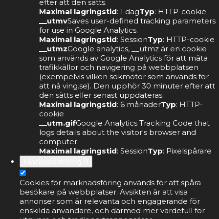
efter att den sätts.
Maximal lagringstid
: 1 dag
Typ
: HTTP-cookie
__utmv
Saves user-defined tracking parameters
for use in Google Analytics.
Maximal lagringstid
: Session
Typ
: HTTP-cookie
__utmz
Google analytics, __utmz är en cookie
som används av Google Analytics för att mäta
trafikkällor och navigering på webbplatsen
(exempelvis vilken sökmotor som används för
att nå ving.se). Den upphör 30 minuter efter att
den sätts eller senast uppdateras.
Maximal lagringstid
: 6 månader
Typ
: HTTP-
cookie
__utm.gif
Google Analytics Tracking Code that
logs details about the visitor's browser and
computer.
Maximal lagringstid
: Session
Typ
: Pixelspårare
Marknadsföring
9
Cookies för marknadsföring används för att spåra
besökare på webbplatser. Avsikten är att visa
annonser som är relevanta och engagerande för
enskilda användare, och därmed mer värdefull för