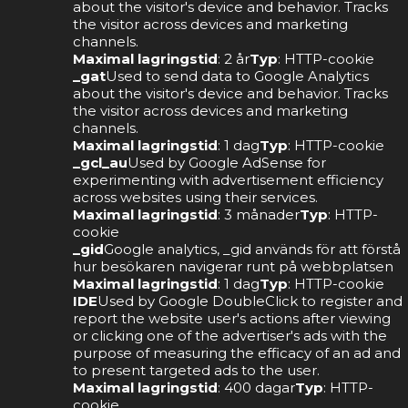
about the visitor's device and behavior. Tracks
the visitor across devices and marketing
channels.
Maximal lagringstid
: 2 år
Typ
: HTTP-cookie
_gat
Used to send data to Google Analytics
about the visitor's device and behavior. Tracks
the visitor across devices and marketing
channels.
Maximal lagringstid
: 1 dag
Typ
: HTTP-cookie
_gcl_au
Used by Google AdSense for
experimenting with advertisement efficiency
across websites using their services.
Maximal lagringstid
: 3 månader
Typ
: HTTP-
cookie
_gid
Google analytics, _gid används för att förstå
hur besökaren navigerar runt på webbplatsen
Maximal lagringstid
: 1 dag
Typ
: HTTP-cookie
IDE
Used by Google DoubleClick to register and
report the website user's actions after viewing
or clicking one of the advertiser's ads with the
purpose of measuring the efficacy of an ad and
to present targeted ads to the user.
Maximal lagringstid
: 400 dagar
Typ
: HTTP-
cookie