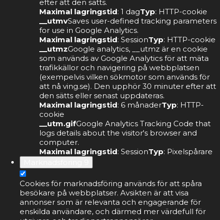
efter att den sätts.
Maximal lagringstid
: 1 dag
Typ
: HTTP-cookie
__utmv
Saves user-defined tracking parameters
for use in Google Analytics.
Maximal lagringstid
: Session
Typ
: HTTP-cookie
__utmz
Google analytics, __utmz är en cookie
som används av Google Analytics för att mäta
trafikkällor och navigering på webbplatsen
(exempelvis vilken sökmotor som används för
att nå ving.se). Den upphör 30 minuter efter att
den sätts eller senast uppdateras.
Maximal lagringstid
: 6 månader
Typ
: HTTP-
cookie
__utm.gif
Google Analytics Tracking Code that
logs details about the visitor's browser and
computer.
Maximal lagringstid
: Session
Typ
: Pixelspårare
Marknadsföring
9
Cookies för marknadsföring används för att spåra
besökare på webbplatser. Avsikten är att visa
annonser som är relevanta och engagerande för
enskilda användare, och därmed mer värdefull för