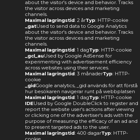
about the visitor's device and behavior. Tracks
the visitor across devices and marketing
channels.
Maximal lagringstid
: 2 år
Typ
: HTTP-cookie
_gat
Used to send data to Google Analytics
about the visitor's device and behavior. Tracks
the visitor across devices and marketing
channels.
Maximal lagringstid
: 1 dag
Typ
: HTTP-cookie
_gcl_au
Used by Google AdSense for
experimenting with advertisement efficiency
across websites using their services.
Maximal lagringstid
: 3 månader
Typ
: HTTP-
cookie
_gid
Google analytics, _gid används för att förstå
hur besökaren navigerar runt på webbplatsen
Maximal lagringstid
: 1 dag
Typ
: HTTP-cookie
IDE
Used by Google DoubleClick to register and
report the website user's actions after viewing
or clicking one of the advertiser's ads with the
purpose of measuring the efficacy of an ad and
to present targeted ads to the user.
Maximal lagringstid
: 400 dagar
Typ
: HTTP-
cookie