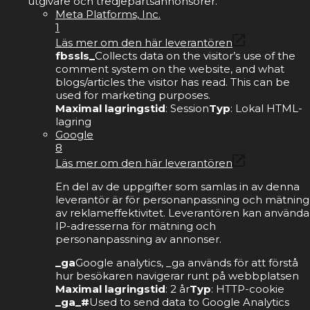
utgivare och tredjepartsannonsörer.
Meta Platforms, Inc.
1
Läs mer om den här leverantören
fbssls_
Collects data on the visitor’s use of the
comment system on the website, and what
blogs/articles the visitor has read. This can be
used for marketing purposes.
Maximal lagringstid
: Session
Typ
: Lokal HTML-
lagring
Google
8
Läs mer om den här leverantören
En del av de uppgifter som samlas in av denna
leverantör är för personanpassning och mätning
av reklameffektivitet. Leverantören kan använda
IP-adresserna för mätning och
personanpassning av annonser.
_ga
Google analytics, _ga används för att förstå
hur besökaren navigerar runt på webbplatsen
Maximal lagringstid
: 2 år
Typ
: HTTP-cookie
_ga_#
Used to send data to Google Analytics