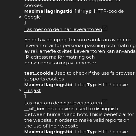
cookies.
Maximal lagringstid
: 1 år
Typ
: HTTP-cookie
Google
1
Läs mer om den här leverantören
En del av de uppgifter som samlas in av denna
leverantör är för personanpassning och mätning
av reklameffektivitet. Leverantören kan använda
IP-adresserna för mätning och
personanpassning av annonser.
test_cookie
Used to check if the user's browser
supports cookies.
Maximal lagringstid
: 1 dag
Typ
: HTTP-cookie
Prisjakt
1
Läs mer om den här leverantören
__cf_bm
This cookie is used to distinguish
between humans and bots. This is beneficial for
the website, in order to make valid reports on
the use of their website.
Maximal lagringstid
: 1 dag
Typ
: HTTP-cookie