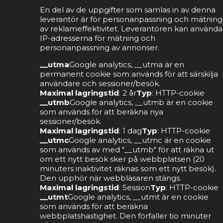
En del av de uppgifter som samlas in av denna
leverantör är för personanpassning och mätning
av reklameffektivitet. Leverantören kan använda
IP-adresserna för mätning och
personanpassning av annonser.
__utma
Google analytics, __utma är en
permanent cookie som används för att särskilja
användare och sessioner/besök.
Maximal lagringstid
: 2 år
Typ
: HTTP-cookie
__utmb
Google analytics, __utmb är en cookie
som används för att beräkna nya
sessioner/besök.
Maximal lagringstid
: 1 dag
Typ
: HTTP-cookie
__utmc
Google analytics, __utmc är en cookie
som används av med "__utmb" för att räkna ut
om ett nytt besök sker på webbplatsen (20
minuters inaktivitet räknas som ett nytt besök).
Den upphör när webbläsaren stängs.
Maximal lagringstid
: Session
Typ
: HTTP-cookie
__utmt
Google analytics, __utmt är en cookie
som används för att beräkna
webbplatshastighet. Den förfaller tio minuter