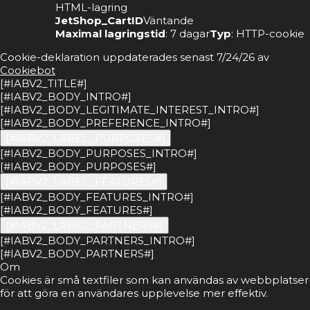
HTML-lagring
JetShop_CartID
Väntande
Maximal lagringstid
: 7 dagar
Typ
: HTTP-cookie
Cookie-deklaration uppdaterades senast 7/24/26 av
Cookiebot
[#IABV2_TITLE#]
[#IABV2_BODY_INTRO#]
[#IABV2_BODY_LEGITIMATE_INTEREST_INTRO#]
[#IABV2_BODY_PREFERENCE_INTRO#]
[#IABV2_LABEL_PURPOSES#]
[#IABV2_BODY_PURPOSES_INTRO#]
[#IABV2_BODY_PURPOSES#]
[#IABV2_LABEL_FEATURES#]
[#IABV2_BODY_FEATURES_INTRO#]
[#IABV2_BODY_FEATURES#]
[#IABV2_LABEL_PARTNERS#]
[#IABV2_BODY_PARTNERS_INTRO#]
[#IABV2_BODY_PARTNERS#]
Om
Cookies är små textfiler som kan användas av webbplatser
för att göra en användares upplevelse mer effektiv.