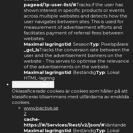
pagead/1p-user-list/#
Tracks if the user has
shown interest in specific products or events
across multiple websites and detects how the
user navigates between sites. This is used for
measurement of advertisement efforts and
facilitates payment of referral-fees between
websites.
Maximal lagringstid
: Session
Typ
: Pixelspårare
_gcl_ls
Tracks the conversion rate between the
user and the advertisement banners on the
website - This serves to optimise the relevance
of the advertisements on the website.
Maximal lagringstid
: Beständig
Typ
: Lokal
HTML-lagring
Oklassificerade
2
Oklassificerade cookies är cookies som håller på att
klassificeras tillsammans med utfärdarna av enskilda
cookies.
www.bactive.se
2
cache-
https://#/Services/Rest/v2/json/#
Väntande
Maximal lagringstid
: Beständig
Typ
: Lokal