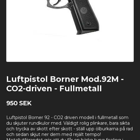
Luftpistol Borner Mod.92M -
CO2-driven - Fullmetall
950 SEK
Luftpistol Borner 92 - CO2 driven modell i fullmetall som
du skjuter rundkulor med. Väldigt rolig plinkare, bara sikta
och trycka av skott efter skott - ställ upp ölburkarna på rad
och sedan skjut ner dem med rejält tempo!
Metallutförandet gör att du får en härlig tung feeling i