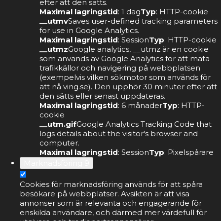
efter att den sätts.
Maximal lagringstid
: 1 dag
Typ
: HTTP-cookie
__utmv
Saves user-defined tracking parameters
for use in Google Analytics.
Maximal lagringstid
: Session
Typ
: HTTP-cookie
__utmz
Google analytics, __utmz är en cookie
som används av Google Analytics för att mäta
trafikkällor och navigering på webbplatsen
(exempelvis vilken sökmotor som används för
att nå ving.se). Den upphör 30 minuter efter att
den sätts eller senast uppdateras.
Maximal lagringstid
: 6 månader
Typ
: HTTP-
cookie
__utm.gif
Google Analytics Tracking Code that
logs details about the visitor's browser and
computer.
Maximal lagringstid
: Session
Typ
: Pixelspårare
Marknadsföring
9
Cookies för marknadsföring används för att spåra
besökare på webbplatser. Avsikten är att visa
annonser som är relevanta och engagerande för
enskilda användare, och därmed mer värdefull för