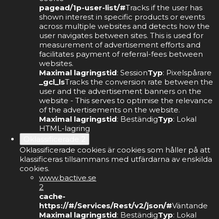
pagead/1p-user-list/#
Tracks if the user has
shown interest in specific products or events
across multiple websites and detects how the
user navigates between sites. This is used for
measurement of advertisement efforts and
facilitates payment of referral-fees between
websites.
Maximal lagringstid
: Session
Typ
: Pixelspårare
_gcl_ls
Tracks the conversion rate between the
user and the advertisement banners on the
website - This serves to optimise the relevance
of the advertisements on the website.
Maximal lagringstid
: Beständig
Typ
: Lokal
HTML-lagring
Oklassificerade
2
Oklassificerade cookies är cookies som håller på att
klassificeras tillsammans med utfärdarna av enskilda
cookies.
www.bactive.se
2
cache-
https://#/Services/Rest/v2/json/#
Väntande
Maximal lagringstid
: Beständig
Typ
: Lokal