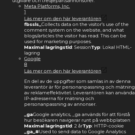
utgivare och tredjepartsannonsörer.
Meta Platforms, Inc.
1
Läs mer om den här leverantören
fbssls_
Collects data on the visitor’s use of the
comment system on the website, and what
blogs/articles the visitor has read. This can be
used for marketing purposes.
Maximal lagringstid
: Session
Typ
: Lokal HTML-
lagring
Google
8
Läs mer om den här leverantören
En del av de uppgifter som samlas in av denna
leverantör är för personanpassning och mätning
av reklameffektivitet. Leverantören kan använda
IP-adresserna för mätning och
personanpassning av annonser.
_ga
Google analytics, _ga används för att förstå
hur besökaren navigerar runt på webbplatsen
Maximal lagringstid
: 2 år
Typ
: HTTP-cookie
_ga_#
Used to send data to Google Analytics