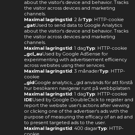
about the visitor's device and behavior. Tracks
the visitor across devices and marketing
channels.
Maximal lagringstid
: 2 år
Typ
: HTTP-cookie
_gat
Used to send data to Google Analytics
about the visitor's device and behavior. Tracks
the visitor across devices and marketing
channels.
Maximal lagringstid
: 1 dag
Typ
: HTTP-cookie
_gcl_au
Used by Google AdSense for
experimenting with advertisement efficiency
across websites using their services.
Maximal lagringstid
: 3 månader
Typ
: HTTP-
cookie
_gid
Google analytics, _gid används för att förstå
hur besökaren navigerar runt på webbplatsen
Maximal lagringstid
: 1 dag
Typ
: HTTP-cookie
IDE
Used by Google DoubleClick to register and
report the website user's actions after viewing
or clicking one of the advertiser's ads with the
purpose of measuring the efficacy of an ad and
to present targeted ads to the user.
Maximal lagringstid
: 400 dagar
Typ
: HTTP-
cookie