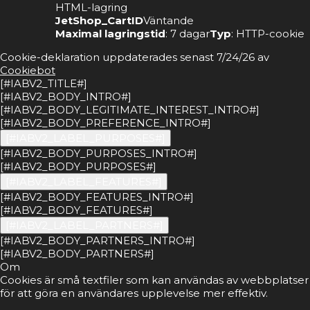
HTML-lagring
JetShop_CartID
Väntande
Maximal lagringstid
: 7 dagar
Typ
: HTTP-cookie
Cookie-deklaration uppdaterades senast 7/24/26 av
Cookiebot
[#IABV2_TITLE#]
[#IABV2_BODY_INTRO#]
[#IABV2_BODY_LEGITIMATE_INTEREST_INTRO#]
[#IABV2_BODY_PREFERENCE_INTRO#]
[#IABV2_LABEL_PURPOSES#]
[#IABV2_BODY_PURPOSES_INTRO#]
[#IABV2_BODY_PURPOSES#]
[#IABV2_LABEL_FEATURES#]
[#IABV2_BODY_FEATURES_INTRO#]
[#IABV2_BODY_FEATURES#]
[#IABV2_LABEL_PARTNERS#]
[#IABV2_BODY_PARTNERS_INTRO#]
[#IABV2_BODY_PARTNERS#]
Om
Cookies är små textfiler som kan användas av webbplatser
för att göra en användares upplevelse mer effektiv.