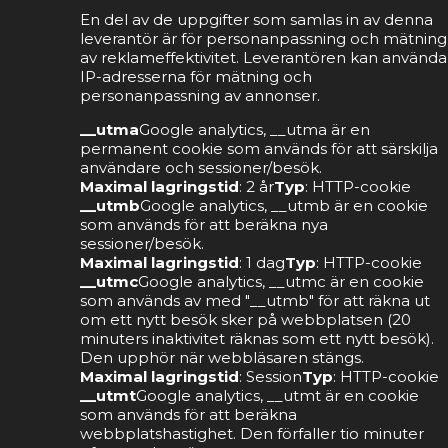
En del av de uppgifter som samlas in av denna
leverantör är för personanpassning och mätning
av reklameffektivitet. Leverantören kan använda
IP-adresserna för mätning och
personanpassning av annonser.
__utma
Google analytics, __utma är en
permanent cookie som används för att särskilja
användare och sessioner/besök.
Maximal lagringstid
: 2 år
Typ
: HTTP-cookie
__utmb
Google analytics, __utmb är en cookie
som används för att beräkna nya
sessioner/besök.
Maximal lagringstid
: 1 dag
Typ
: HTTP-cookie
__utmc
Google analytics, __utmc är en cookie
som används av med "__utmb" för att räkna ut
om ett nytt besök sker på webbplatsen (20
minuters inaktivitet räknas som ett nytt besök).
Den upphör när webbläsaren stängs.
Maximal lagringstid
: Session
Typ
: HTTP-cookie
__utmt
Google analytics, __utmt är en cookie
som används för att beräkna
webbplatshastighet. Den förfaller tio minuter