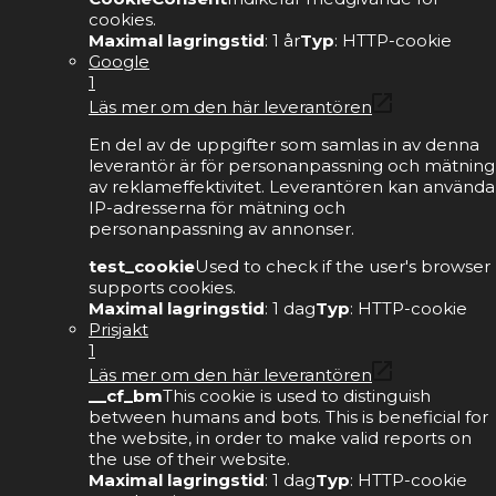
cookies.
Maximal lagringstid
: 1 år
Typ
: HTTP-cookie
Google
1
Läs mer om den här leverantören
En del av de uppgifter som samlas in av denna
leverantör är för personanpassning och mätning
av reklameffektivitet. Leverantören kan använda
IP-adresserna för mätning och
personanpassning av annonser.
test_cookie
Used to check if the user's browser
supports cookies.
Maximal lagringstid
: 1 dag
Typ
: HTTP-cookie
Prisjakt
1
Läs mer om den här leverantören
__cf_bm
This cookie is used to distinguish
between humans and bots. This is beneficial for
the website, in order to make valid reports on
the use of their website.
Maximal lagringstid
: 1 dag
Typ
: HTTP-cookie