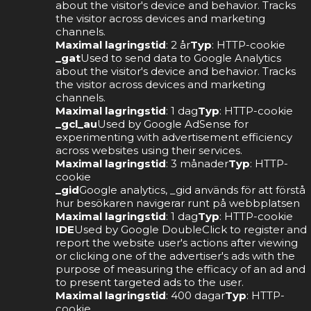
about the visitor's device and behavior. Tracks
the visitor across devices and marketing
channels.
Maximal lagringstid
: 2 år
Typ
: HTTP-cookie
_gat
Used to send data to Google Analytics
about the visitor's device and behavior. Tracks
the visitor across devices and marketing
channels.
Maximal lagringstid
: 1 dag
Typ
: HTTP-cookie
_gcl_au
Used by Google AdSense for
experimenting with advertisement efficiency
across websites using their services.
Maximal lagringstid
: 3 månader
Typ
: HTTP-
cookie
_gid
Google analytics, _gid används för att förstå
hur besökaren navigerar runt på webbplatsen
Maximal lagringstid
: 1 dag
Typ
: HTTP-cookie
IDE
Used by Google DoubleClick to register and
report the website user's actions after viewing
or clicking one of the advertiser's ads with the
purpose of measuring the efficacy of an ad and
to present targeted ads to the user.
Maximal lagringstid
: 400 dagar
Typ
: HTTP-
cookie