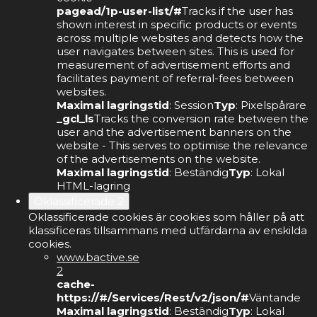
pagead/1p-user-list/#
Tracks if the user has
shown interest in specific products or events
across multiple websites and detects how the
user navigates between sites. This is used for
measurement of advertisement efforts and
facilitates payment of referral-fees between
websites.
Maximal lagringstid
: Session
Typ
: Pixelspårare
_gcl_ls
Tracks the conversion rate between the
user and the advertisement banners on the
website - This serves to optimise the relevance
of the advertisements on the website.
Maximal lagringstid
: Beständig
Typ
: Lokal
HTML-lagring
Oklassificerade
2
Oklassificerade cookies är cookies som håller på att
klassificeras tillsammans med utfärdarna av enskilda
cookies.
www.bactive.se
2
cache-
https://#/Services/Rest/v2/json/#
Väntande
Maximal lagringstid
: Beständig
Typ
: Lokal