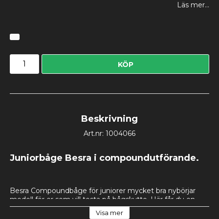
Läs mer...
KÖP
Beskrivning
Art.nr: 1004066
Juniorbåge Besra i compoundutförande.
Besra Compoundbåge för juniorer mycket bra nybörjar 
modell för er som vill testa på bågskytte. Här får du en 
båge som inte är överprisad och har allt som en 
Visa mer
compoundbåge bör ha, till bågen medföljer 2pilar, 