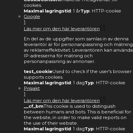
cookies.
Maximal lagringstid
: 1 år
Typ
: HTTP-cookie
Google
1
Läs mer om den här leverantören
En del av de uppgifter som samlas in av denna
leverantör är för personanpassning och mätning
av reklameffektivitet. Leverantören kan använda
IP-adresserna för mätning och
personanpassning av annonser.
test_cookie
Used to check if the user's browser
supports cookies.
Maximal lagringstid
: 1 dag
Typ
: HTTP-cookie
Prisjakt
1
Läs mer om den här leverantören
__cf_bm
This cookie is used to distinguish
between humans and bots. This is beneficial for
the website, in order to make valid reports on
the use of their website.
Maximal lagringstid
: 1 dag
Typ
: HTTP-cookie