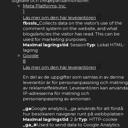
utgivare och tredjepartsannonsörer.
Meta Platforms, Inc.
1
Läs mer om den här leverantören
fbssls_
Collects data on the visitor’s use of the
comment system on the website, and what
blogs/articles the visitor has read. This can be
used for marketing purposes.
Maximal lagringstid
: Session
Typ
: Lokal HTML-
lagring
Google
8
Läs mer om den här leverantören
En del av de uppgifter som samlas in av denna
leverantör är för personanpassning och mätning
av reklameffektivitet. Leverantören kan använda
IP-adresserna för mätning och
personanpassning av annonser.
_ga
Google analytics, _ga används för att förstå
hur besökaren navigerar runt på webbplatsen
Maximal lagringstid
: 2 år
Typ
: HTTP-cookie
_ga_#
Used to send data to Google Analytics