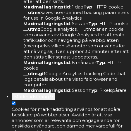
efter att den sätts.
Maximal lagringstid
: 1 dag
Typ
: HTTP-cookie
__utmv
Saves user-defined tracking parameters
for use in Google Analytics.
Maximal lagringstid
: Session
Typ
: HTTP-cookie
__utmz
Google analytics, __utmz är en cookie
som används av Google Analytics för att mäta
trafikkällor och navigering på webbplatsen
(exempelvis vilken sökmotor som används för
att nå ving.se). Den upphör 30 minuter efter att
den sätts eller senast uppdateras.
Maximal lagringstid
: 6 månader
Typ
: HTTP-
cookie
__utm.gif
Google Analytics Tracking Code that
logs details about the visitor's browser and
computer.
Maximal lagringstid
: Session
Typ
: Pixelspårare
Marknadsföring
9
Cookies för marknadsföring används för att spåra
besökare på webbplatser. Avsikten är att visa
annonser som är relevanta och engagerande för
enskilda användare, och därmed mer värdefull för