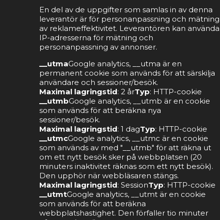
En del av de uppgifter som samlas in av denna
leverantör är för personanpassning och mätning
av reklameffektivitet. Leverantören kan använda
IP-adresserna för mätning och
personanpassning av annonser.
__utma
Google analytics, __utma är en
permanent cookie som används för att särskilja
användare och sessioner/besök.
Maximal lagringstid
: 2 år
Typ
: HTTP-cookie
__utmb
Google analytics, __utmb är en cookie
som används för att beräkna nya
sessioner/besök.
Maximal lagringstid
: 1 dag
Typ
: HTTP-cookie
__utmc
Google analytics, __utmc är en cookie
som används av med "__utmb" för att räkna ut
om ett nytt besök sker på webbplatsen (20
minuters inaktivitet räknas som ett nytt besök).
Den upphör när webbläsaren stängs.
Maximal lagringstid
: Session
Typ
: HTTP-cookie
__utmt
Google analytics, __utmt är en cookie
som används för att beräkna
webbplatshastighet. Den förfaller tio minuter