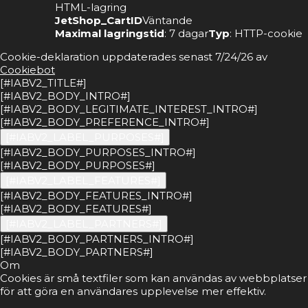
HTML-lagring
JetShop_CartID
Väntande
Maximal lagringstid
: 7 dagar
Typ
: HTTP-cookie
Cookie-deklaration uppdaterades senast 7/24/26 av
Cookiebot
[#IABV2_TITLE#]
[#IABV2_BODY_INTRO#]
[#IABV2_BODY_LEGITIMATE_INTEREST_INTRO#]
[#IABV2_BODY_PREFERENCE_INTRO#]
[#IABV2_LABEL_PURPOSES#]
[#IABV2_BODY_PURPOSES_INTRO#]
[#IABV2_BODY_PURPOSES#]
[#IABV2_LABEL_FEATURES#]
[#IABV2_BODY_FEATURES_INTRO#]
[#IABV2_BODY_FEATURES#]
[#IABV2_LABEL_PARTNERS#]
[#IABV2_BODY_PARTNERS_INTRO#]
[#IABV2_BODY_PARTNERS#]
Om
Cookies är små textfiler som kan användas av webbplatser
för att göra en användares upplevelse mer effektiv.