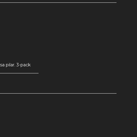
 pilar. 3-pack 
 avsedda för 