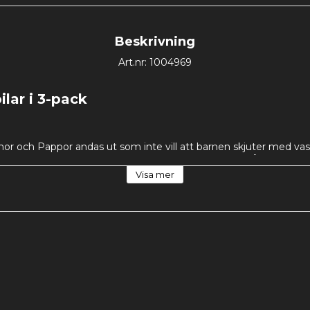
Beskrivning
Art.nr: 1004969
lar i 3-pack
r och Pappor andas ut som inte vill att barnen skjuter med vassa
 till mycket bra pris! Ska inte skjutas med kraftiga bågar utan är
68 cm. Vikt 24 g.
Visa mer