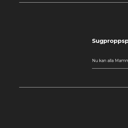
Sugproppspi
Nu kan alla Mammo
med sugproppspilar
barnbågar. Längd 