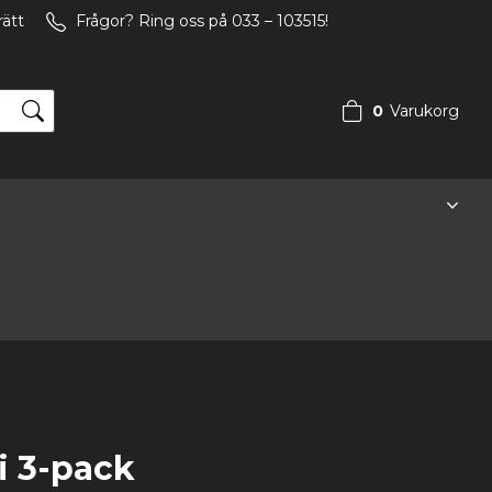
rätt
Frågor? Ring oss på 033 – 103515!
0
Varukorg
Din varukorg är tom
i 3-pack