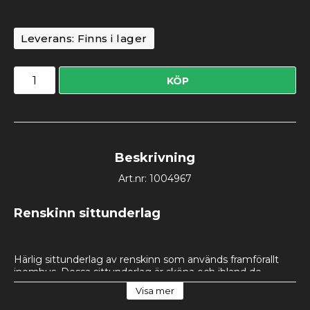
Leverans:
Finns i lager
KÖP
Beskrivning
Art.nr: 1004967
Renskinn sittunderlag
Härlig sittunderlag av renskinn som används framförallt 
inomhus. Dessa sittunderlag är sköna och ibland de 
varmaste att sitta på samtidigt som det också en trevlig 
Visa mer
inredningsdetalj. Tillverkat av B-sortering av renskinn vilka 
kan ha fler skador (t.ex. insektsbett, garvningsskador) på 