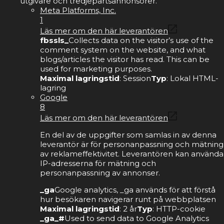
utgivare och tredjepartsannonsörer.
Meta Platforms, Inc.
1
Läs mer om den här leverantören
fbssls_
Collects data on the visitor’s use of the
comment system on the website, and what
blogs/articles the visitor has read. This can be
used for marketing purposes.
Maximal lagringstid
: Session
Typ
: Lokal HTML-
lagring
Google
8
Läs mer om den här leverantören
En del av de uppgifter som samlas in av denna
leverantör är för personanpassning och mätning
av reklameffektivitet. Leverantören kan använda
IP-adresserna för mätning och
personanpassning av annonser.
_ga
Google analytics, _ga används för att förstå
hur besökaren navigerar runt på webbplatsen
Maximal lagringstid
: 2 år
Typ
: HTTP-cookie
_ga_#
Used to send data to Google Analytics