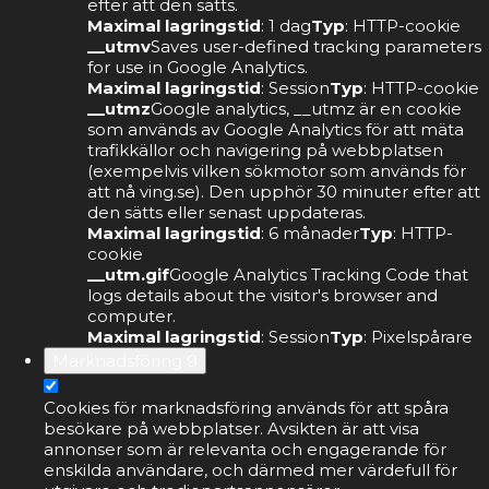
efter att den sätts.
Maximal lagringstid
: 1 dag
Typ
: HTTP-cookie
__utmv
Saves user-defined tracking parameters
for use in Google Analytics.
Maximal lagringstid
: Session
Typ
: HTTP-cookie
__utmz
Google analytics, __utmz är en cookie
som används av Google Analytics för att mäta
trafikkällor och navigering på webbplatsen
(exempelvis vilken sökmotor som används för
att nå ving.se). Den upphör 30 minuter efter att
den sätts eller senast uppdateras.
Maximal lagringstid
: 6 månader
Typ
: HTTP-
cookie
__utm.gif
Google Analytics Tracking Code that
logs details about the visitor's browser and
computer.
Maximal lagringstid
: Session
Typ
: Pixelspårare
Marknadsföring
9
Cookies för marknadsföring används för att spåra
besökare på webbplatser. Avsikten är att visa
annonser som är relevanta och engagerande för
enskilda användare, och därmed mer värdefull för