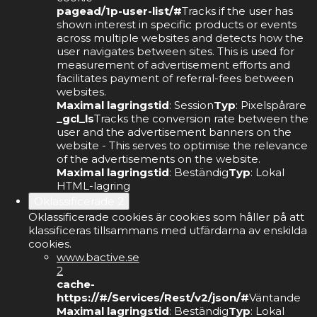
pagead/1p-user-list/#
Tracks if the user has
shown interest in specific products or events
across multiple websites and detects how the
user navigates between sites. This is used for
measurement of advertisement efforts and
facilitates payment of referral-fees between
websites.
Maximal lagringstid
: Session
Typ
: Pixelspårare
_gcl_ls
Tracks the conversion rate between the
user and the advertisement banners on the
website - This serves to optimise the relevance
of the advertisements on the website.
Maximal lagringstid
: Beständig
Typ
: Lokal
HTML-lagring
Oklassificerade
2
Oklassificerade cookies är cookies som håller på att
klassificeras tillsammans med utfärdarna av enskilda
cookies.
www.bactive.se
2
cache-
https://#/Services/Rest/v2/json/#
Väntande
Maximal lagringstid
: Beständig
Typ
: Lokal