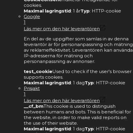
cookies.
Maximal lagringstid
: 1 år
Typ
: HTTP-cookie
Google
1
Läs mer om den här leverantören
En del av de uppgifter som samlas in av denna
leverantör är för personanpassning och mätning
av reklameffektivitet. Leverantören kan använda
IP-adresserna för mätning och
personanpassning av annonser.
test_cookie
Used to check if the user's browser
supports cookies.
Maximal lagringstid
: 1 dag
Typ
: HTTP-cookie
Prisjakt
1
Läs mer om den här leverantören
__cf_bm
This cookie is used to distinguish
between humans and bots. This is beneficial for
the website, in order to make valid reports on
the use of their website.
Maximal lagringstid
: 1 dag
Typ
: HTTP-cookie