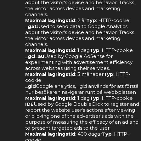
about the visitor's device and behavior. Tracks
the visitor across devices and marketing
channels.
Maximal lagringstid
: 2 år
Typ
: HTTP-cookie
_gat
Used to send data to Google Analytics
about the visitor's device and behavior. Tracks
the visitor across devices and marketing
channels.
Maximal lagringstid
: 1 dag
Typ
: HTTP-cookie
_gcl_au
Used by Google AdSense for
experimenting with advertisement efficiency
across websites using their services.
Maximal lagringstid
: 3 månader
Typ
: HTTP-
cookie
_gid
Google analytics, _gid används för att förstå
hur besökaren navigerar runt på webbplatsen
Maximal lagringstid
: 1 dag
Typ
: HTTP-cookie
IDE
Used by Google DoubleClick to register and
report the website user's actions after viewing
or clicking one of the advertiser's ads with the
purpose of measuring the efficacy of an ad and
to present targeted ads to the user.
Maximal lagringstid
: 400 dagar
Typ
: HTTP-
cookie