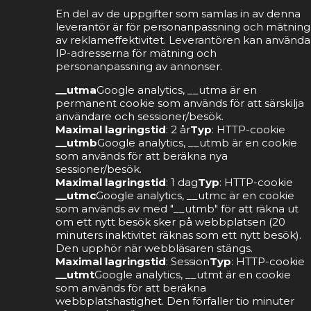
En del av de uppgifter som samlas in av denna
leverantör är för personanpassning och mätning
av reklameffektivitet. Leverantören kan använda
IP-adresserna för mätning och
personanpassning av annonser.
__utma
Google analytics, __utma är en
permanent cookie som används för att särskilja
användare och sessioner/besök.
Maximal lagringstid
: 2 år
Typ
: HTTP-cookie
__utmb
Google analytics, __utmb är en cookie
som används för att beräkna nya
sessioner/besök.
Maximal lagringstid
: 1 dag
Typ
: HTTP-cookie
__utmc
Google analytics, __utmc är en cookie
som används av med "__utmb" för att räkna ut
om ett nytt besök sker på webbplatsen (20
minuters inaktivitet räknas som ett nytt besök).
Den upphör när webbläsaren stängs.
Maximal lagringstid
: Session
Typ
: HTTP-cookie
__utmt
Google analytics, __utmt är en cookie
som används för att beräkna
webbplatshastighet. Den förfaller tio minuter