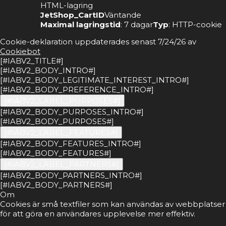
HTML-lagring
JetShop_CartID
Väntande
Maximal lagringstid
: 7 dagar
Typ
: HTTP-cookie
Cookie-deklaration uppdaterades senast 7/24/26 av
Cookiebot
[#IABV2_TITLE#]
[#IABV2_BODY_INTRO#]
[#IABV2_BODY_LEGITIMATE_INTEREST_INTRO#]
[#IABV2_BODY_PREFERENCE_INTRO#]
[#IABV2_LABEL_PURPOSES#]
[#IABV2_BODY_PURPOSES_INTRO#]
[#IABV2_BODY_PURPOSES#]
[#IABV2_LABEL_FEATURES#]
[#IABV2_BODY_FEATURES_INTRO#]
[#IABV2_BODY_FEATURES#]
[#IABV2_LABEL_PARTNERS#]
[#IABV2_BODY_PARTNERS_INTRO#]
[#IABV2_BODY_PARTNERS#]
Om
Cookies är små textfiler som kan användas av webbplatser
för att göra en användares upplevelse mer effektiv.