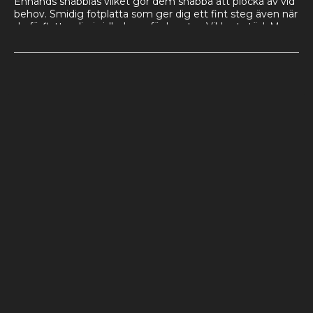
Enhands snabblås vilket gör dem snabba att plocka av vid 
behov. Smidig fotplatta som ger dig ett fint steg även när 
du förflyttar dig i sidled upp för branter. Vikbart stöd. Max 
användarvikt inkl. utrustning 120 Kg. Justerbar skostorlek 
36 - 47. Strl. 62 - 22 cm.