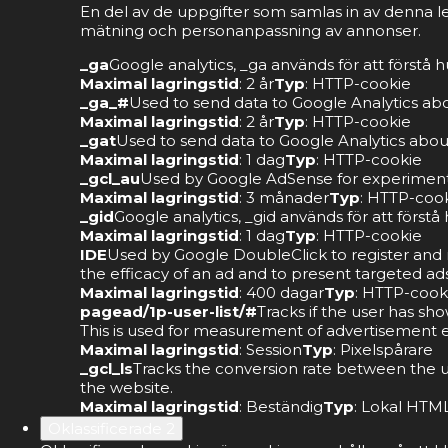
En del av de uppgifter som samlas in av denna l
mätning och personanpassning av annonser.
_ga
Google analytics, _ga används för att förstå
Maximal lagringstid
: 2 år
Typ
: HTTP-cookie
_ga_#
Used to send data to Google Analytics abou
Maximal lagringstid
: 2 år
Typ
: HTTP-cookie
_gat
Used to send data to Google Analytics about 
Maximal lagringstid
: 1 dag
Typ
: HTTP-cookie
_gcl_au
Used by Google AdSense for experimentin
Maximal lagringstid
: 3 månader
Typ
: HTTP-coo
_gid
Google analytics, _gid används för att förs
Maximal lagringstid
: 1 dag
Typ
: HTTP-cookie
IDE
Used by Google DoubleClick to register and re
the efficacy of an ad and to present targeted ads
Maximal lagringstid
: 400 dagar
Typ
: HTTP-cook
pagead/1p-user-list/#
Tracks if the user has sh
This is used for measurement of advertisement ef
Maximal lagringstid
: Session
Typ
: Pixelspårare
_gcl_ls
Tracks the conversion rate between the u
the website.
Maximal lagringstid
: Beständig
Typ
: Lokal HTML
Oklassificerade
2