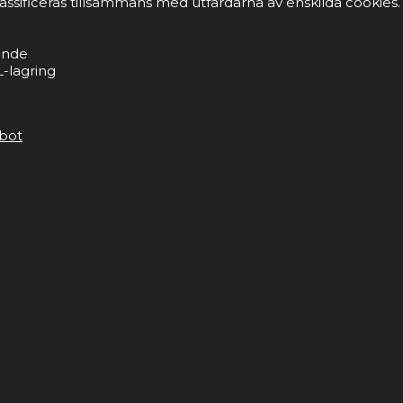
lassificeras tillsammans med utfärdarna av enskilda cookies.
ande
-lagring
bot