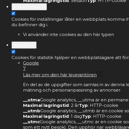
Maximal lagringstid
: Session
Typ
: HTTP-cookie
Inställningar
0
Cookies för inställningar låter en webbplats komma ih
du befinner dig i.
Vi använder inte cookies av den här typen
Statistik
7
Cookies för statistik hjälper en webbplatsägare att 
Google
7
Läs mer om den här leverantören
En del av de uppgifter som samlas in av denna l
mätning och personanpassning av annonser.
__utma
Google analytics, __utma är en permanen
Maximal lagringstid
: 2 år
Typ
: HTTP-cookie
__utmb
Google analytics, __utmb är en cookie s
Maximal lagringstid
: 1 dag
Typ
: HTTP-cookie
__utmc
Google analytics, __utmc är en cookie so
som ett nytt besök). Den upphör när webbläsare