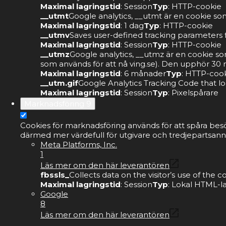
Maximal lagringstid
: Session
Typ
: HTTP-cookie
__utmt
Google analytics, __utmt är en cookie som
Maximal lagringstid
: 1 dag
Typ
: HTTP-cookie
__utmv
Saves user-defined tracking parameters f
Maximal lagringstid
: Session
Typ
: HTTP-cookie
__utmz
Google analytics, __utmz är en cookie s
som används för att nå ving.se). Den upphör 30 m
Maximal lagringstid
: 6 månader
Typ
: HTTP-coo
__utm.gif
Google Analytics Tracking Code that lo
Maximal lagringstid
: Session
Typ
: Pixelspårare
Marknadsföring
9
Cookies för marknadsföring används för att spåra bes
därmed mer värdefull för utgivare och tredjepartsann
Meta Platforms, Inc.
1
Läs mer om den här leverantören
fbssls_
Collects data on the visitor’s use of the
Maximal lagringstid
: Session
Typ
: Lokal HTML-l
Google
8
Läs mer om den här leverantören