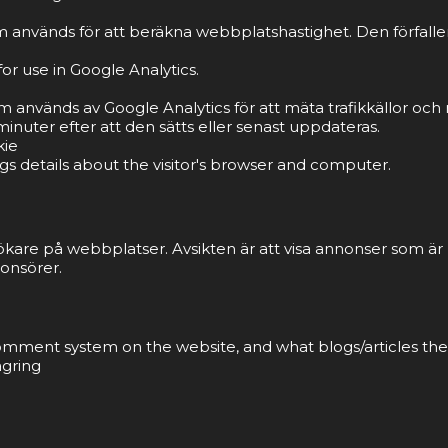
 används för att beräkna webbplatshastighet. Den förfaller 
or use in Google Analytics.
om används av Google Analytics för att mäta trafikkällor o
inuter efter att den sätts eller senast uppdateras.
kie
gs details about the visitor's browser and computer.
ökare på webbplatser. Avsikten är att visa annonser som ä
onsörer.
 comment system on the website, and what blogs/articles the
agring