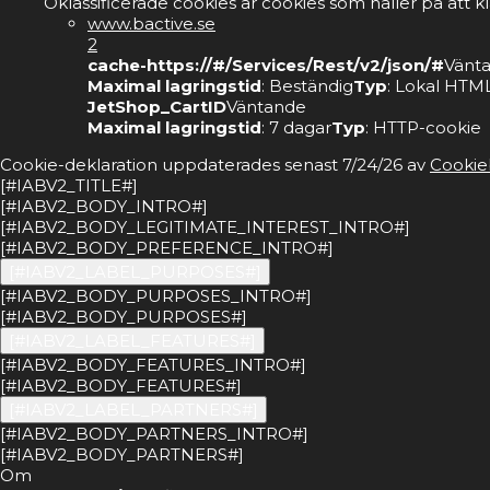
Oklassificerade cookies är cookies som håller på att k
www.bactive.se
2
cache-https://#/Services/Rest/v2/json/#
Vänt
Maximal lagringstid
: Beständig
Typ
: Lokal HTML
JetShop_CartID
Väntande
Maximal lagringstid
: 7 dagar
Typ
: HTTP-cookie
Cookie-deklaration uppdaterades senast 7/24/26 av
Cookie
[#IABV2_TITLE#]
[#IABV2_BODY_INTRO#]
[#IABV2_BODY_LEGITIMATE_INTEREST_INTRO#]
[#IABV2_BODY_PREFERENCE_INTRO#]
[#IABV2_LABEL_PURPOSES#]
[#IABV2_BODY_PURPOSES_INTRO#]
[#IABV2_BODY_PURPOSES#]
[#IABV2_LABEL_FEATURES#]
[#IABV2_BODY_FEATURES_INTRO#]
[#IABV2_BODY_FEATURES#]
[#IABV2_LABEL_PARTNERS#]
[#IABV2_BODY_PARTNERS_INTRO#]
[#IABV2_BODY_PARTNERS#]
Om