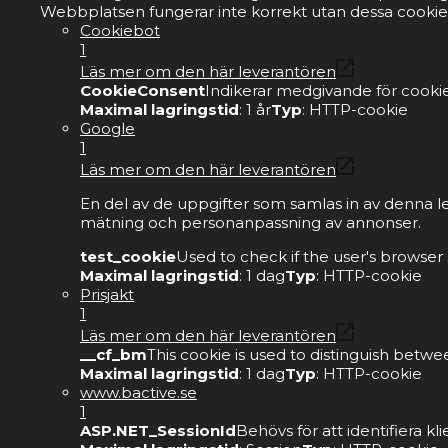
Webbplatsen fungerar inte korrekt utan dessa cookie
Cookiebot
1
Läs mer om den här leverantören
CookieConsent
Indikerar medgivande för cookie
Maximal lagringstid
: 1 år
Typ
: HTTP-cookie
Google
1
Läs mer om den här leverantören
En del av de uppgifter som samlas in av denna l
mätning och personanpassning av annonser.
test_cookie
Used to check if the user's browser
Maximal lagringstid
: 1 dag
Typ
: HTTP-cookie
Prisjakt
1
Läs mer om den här leverantören
__cf_bm
This cookie is used to distinguish betwe
Maximal lagringstid
: 1 dag
Typ
: HTTP-cookie
www.bactive.se
1
ASP.NET_SessionId
Behövs för att identifiera 