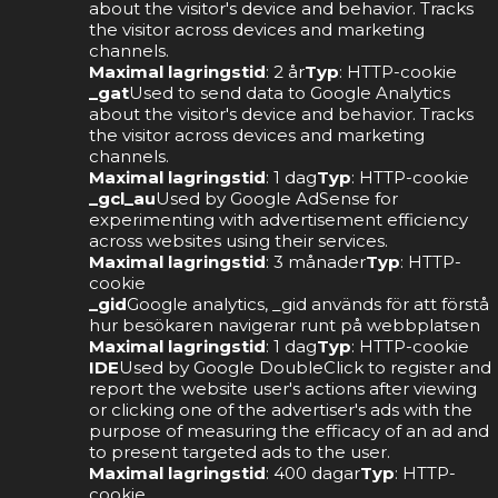
about the visitor's device and behavior. Tracks
the visitor across devices and marketing
channels.
Maximal lagringstid
: 2 år
Typ
: HTTP-cookie
_gat
Used to send data to Google Analytics
about the visitor's device and behavior. Tracks
the visitor across devices and marketing
channels.
Maximal lagringstid
: 1 dag
Typ
: HTTP-cookie
_gcl_au
Used by Google AdSense for
experimenting with advertisement efficiency
across websites using their services.
Maximal lagringstid
: 3 månader
Typ
: HTTP-
cookie
_gid
Google analytics, _gid används för att förstå
hur besökaren navigerar runt på webbplatsen
Maximal lagringstid
: 1 dag
Typ
: HTTP-cookie
IDE
Used by Google DoubleClick to register and
report the website user's actions after viewing
or clicking one of the advertiser's ads with the
purpose of measuring the efficacy of an ad and
to present targeted ads to the user.
Maximal lagringstid
: 400 dagar
Typ
: HTTP-
cookie