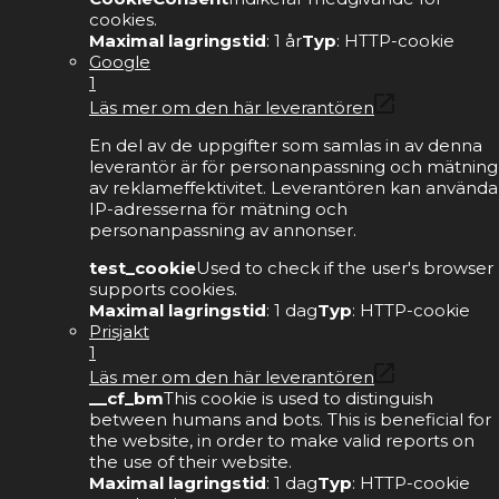
cookies.
Maximal lagringstid
: 1 år
Typ
: HTTP-cookie
Google
1
Läs mer om den här leverantören
En del av de uppgifter som samlas in av denna
leverantör är för personanpassning och mätning
av reklameffektivitet. Leverantören kan använda
IP-adresserna för mätning och
personanpassning av annonser.
test_cookie
Used to check if the user's browser
supports cookies.
Maximal lagringstid
: 1 dag
Typ
: HTTP-cookie
Prisjakt
1
Läs mer om den här leverantören
__cf_bm
This cookie is used to distinguish
between humans and bots. This is beneficial for
the website, in order to make valid reports on
the use of their website.
Maximal lagringstid
: 1 dag
Typ
: HTTP-cookie