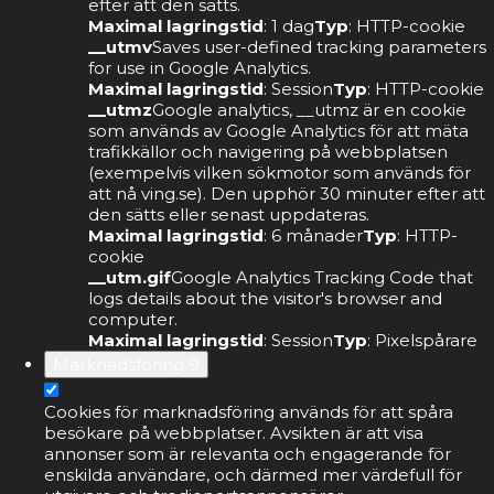
efter att den sätts.
Maximal lagringstid
: 1 dag
Typ
: HTTP-cookie
__utmv
Saves user-defined tracking parameters
for use in Google Analytics.
Maximal lagringstid
: Session
Typ
: HTTP-cookie
__utmz
Google analytics, __utmz är en cookie
som används av Google Analytics för att mäta
trafikkällor och navigering på webbplatsen
(exempelvis vilken sökmotor som används för
att nå ving.se). Den upphör 30 minuter efter att
den sätts eller senast uppdateras.
Maximal lagringstid
: 6 månader
Typ
: HTTP-
cookie
__utm.gif
Google Analytics Tracking Code that
logs details about the visitor's browser and
computer.
Maximal lagringstid
: Session
Typ
: Pixelspårare
Marknadsföring
9
Cookies för marknadsföring används för att spåra
besökare på webbplatser. Avsikten är att visa
annonser som är relevanta och engagerande för
enskilda användare, och därmed mer värdefull för