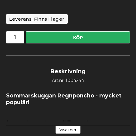
Leverans:
Finns i lager
KÖP
Beskrivning
Art.nr: 1004244
Sommarskuggan Regnponcho - mycket 
populär!
Sommarskuggan är en av SVT:s populäraste 
barnkaraktärer sedan premiären i programmet Somarlov. 
Visa mer
Sommarskuggan har nu också en egen serie 