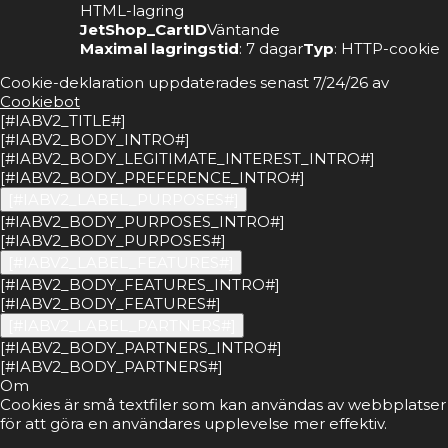
HTML-lagring
JetShop_CartID
Väntande
Maximal lagringstid
: 7 dagar
Typ
: HTTP-cookie
Cookie-deklaration uppdaterades senast 7/24/26 av
Cookiebot
[#IABV2_TITLE#]
[#IABV2_BODY_INTRO#]
[#IABV2_BODY_LEGITIMATE_INTEREST_INTRO#]
[#IABV2_BODY_PREFERENCE_INTRO#]
[#IABV2_LABEL_PURPOSES#]
[#IABV2_BODY_PURPOSES_INTRO#]
[#IABV2_BODY_PURPOSES#]
[#IABV2_LABEL_FEATURES#]
[#IABV2_BODY_FEATURES_INTRO#]
[#IABV2_BODY_FEATURES#]
[#IABV2_LABEL_PARTNERS#]
[#IABV2_BODY_PARTNERS_INTRO#]
[#IABV2_BODY_PARTNERS#]
Om
Cookies är små textfiler som kan användas av webbplatser
för att göra en användares upplevelse mer effektiv.