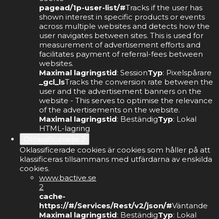
pagead/1p-user-list/#
Tracks if the user has
shown interest in specific products or events
across multiple websites and detects how the
user navigates between sites. This is used for
measurement of advertisement efforts and
facilitates payment of referral-fees between
websites.
Maximal lagringstid
: Session
Typ
: Pixelspårare
_gcl_ls
Tracks the conversion rate between the
user and the advertisement banners on the
website - This serves to optimise the relevance
of the advertisements on the website.
Maximal lagringstid
: Beständig
Typ
: Lokal
HTML-lagring
Oklassificerade
2
Oklassificerade cookies är cookies som håller på att
klassificeras tillsammans med utfärdarna av enskilda
cookies.
www.bactive.se
2
cache-
https://#/Services/Rest/v2/json/#
Väntande
Maximal lagringstid
: Beständig
Typ
: Lokal