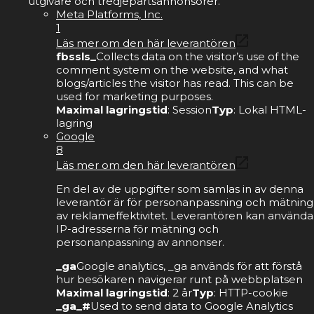
utgivare och tredjepartsannonsörer.
Meta Platforms, Inc.
1
Läs mer om den här leverantören
fbssls_
Collects data on the visitor’s use of the
comment system on the website, and what
blogs/articles the visitor has read. This can be
used for marketing purposes.
Maximal lagringstid
: Session
Typ
: Lokal HTML-
lagring
Google
8
Läs mer om den här leverantören
En del av de uppgifter som samlas in av denna
leverantör är för personanpassning och mätning
av reklameffektivitet. Leverantören kan använda
IP-adresserna för mätning och
personanpassning av annonser.
_ga
Google analytics, _ga används för att förstå
hur besökaren navigerar runt på webbplatsen
Maximal lagringstid
: 2 år
Typ
: HTTP-cookie
_ga_#
Used to send data to Google Analytics