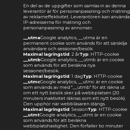
En del av de uppgifter som samlas in av denna
leverantör är för personanpassning och mätning
av reklameffektivitet. Leverantören kan använda
IP-adresserna för mätning och
personanpassning av annonser.
__utma
Google analytics, __utma är en
permanent cookie som används för att särskilja
användare och sessioner/besök.
Maximal lagringstid
: 2 år
Typ
: HTTP-cookie
__utmb
Google analytics, __utmb är en cookie
som används för att beräkna nya
sessioner/besök.
Maximal lagringstid
: 1 dag
Typ
: HTTP-cookie
__utmc
Google analytics, __utmc är en cookie
som används av med "__utmb" för att räkna ut
om ett nytt besök sker på webbplatsen (20
minuters inaktivitet räknas som ett nytt besök).
Den upphör när webbläsaren stängs.
Maximal lagringstid
: Session
Typ
: HTTP-cookie
__utmt
Google analytics, __utmt är en cookie
som används för att beräkna
webbplatshastighet. Den förfaller tio minuter