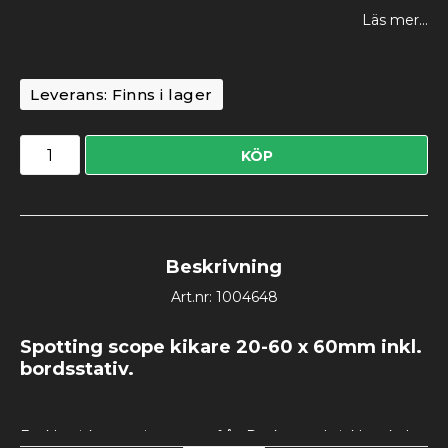
Läs mer...
Leverans:
Finns i lager
KÖP
Beskrivning
Art.nr: 1004648
Spotting scope kikare 20-60 x 60mm inkl. 
bordsstativ.
Ett klassiskt spotting scope från Rocky med vinklat okular. 