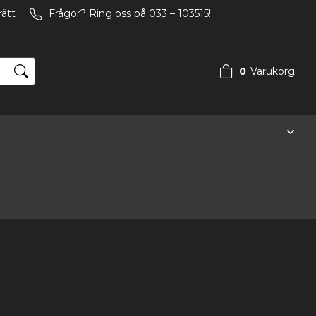
rätt
Frågor? Ring oss på 033 – 103515!
0
Varukorg