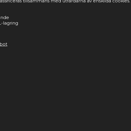
lassificeras tillsammans med utfärdarna av enskilda cookies.
ande
-lagring
bot