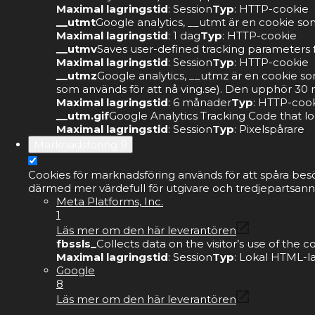
Maximal lagringstid
: Session
Typ
: HTTP-cookie
__utmt
Google analytics, __utmt är en cookie som
Maximal lagringstid
: 1 dag
Typ
: HTTP-cookie
__utmv
Saves user-defined tracking parameters f
Maximal lagringstid
: Session
Typ
: HTTP-cookie
__utmz
Google analytics, __utmz är en cookie s
som används för att nå ving.se). Den upphör 30 m
Maximal lagringstid
: 6 månader
Typ
: HTTP-coo
__utm.gif
Google Analytics Tracking Code that lo
Maximal lagringstid
: Session
Typ
: Pixelspårare
Marknadsföring
9
Cookies för marknadsföring används för att spåra bes
därmed mer värdefull för utgivare och tredjepartsann
Meta Platforms, Inc.
1
Läs mer om den här leverantören
fbssls_
Collects data on the visitor’s use of the
Maximal lagringstid
: Session
Typ
: Lokal HTML-l
Google
8
Läs mer om den här leverantören