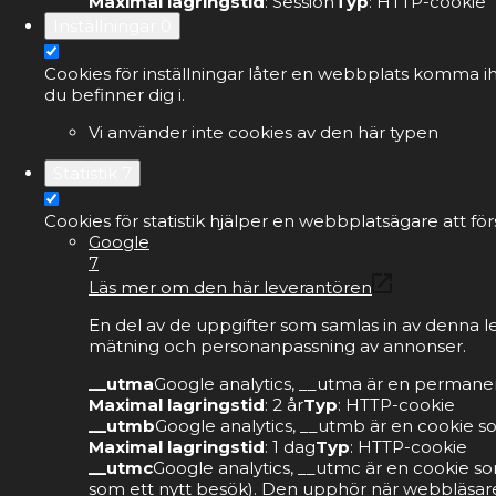
Maximal lagringstid
: Session
Typ
: HTTP-cookie
Inställningar
0
Cookies för inställningar låter en webbplats komma ih
du befinner dig i.
Vi använder inte cookies av den här typen
Statistik
7
Cookies för statistik hjälper en webbplatsägare att 
Google
7
Läs mer om den här leverantören
En del av de uppgifter som samlas in av denna l
mätning och personanpassning av annonser.
__utma
Google analytics, __utma är en permanen
Maximal lagringstid
: 2 år
Typ
: HTTP-cookie
__utmb
Google analytics, __utmb är en cookie s
Maximal lagringstid
: 1 dag
Typ
: HTTP-cookie
__utmc
Google analytics, __utmc är en cookie so
som ett nytt besök). Den upphör när webbläsare