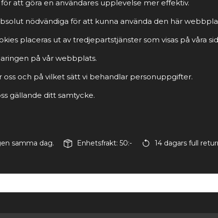
för att göra en användares upplevelse mer effektiv.
r absolut nödvändiga för att kunna använda den här webbpla
ies placeras ut av tredjepartstjänster som visas på våra sid
rklaringen på vår webbplats.
r oss och på vilket sätt vi behandlar personuppgifter.
s gällande ditt samtycke.
ingen samma dag.
Enhetsfrakt: 50:-
14 dagars full retur