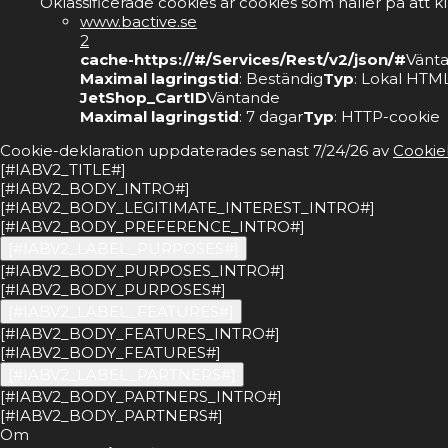
Oklassificerade cookies är cookies som håller på att k
www.bactive.se
2
cache-https://#/Services/Rest/v2/json/#
Vänt
Maximal lagringstid
: Beständig
Typ
: Lokal HTML
JetShop_CartID
Väntande
Maximal lagringstid
: 7 dagar
Typ
: HTTP-cookie
Cookie-deklaration uppdaterades senast 7/24/26 av
Cookie
[#IABV2_TITLE#]
[#IABV2_BODY_INTRO#]
[#IABV2_BODY_LEGITIMATE_INTEREST_INTRO#]
[#IABV2_BODY_PREFERENCE_INTRO#]
[#IABV2_LABEL_PURPOSES#]
[#IABV2_BODY_PURPOSES_INTRO#]
[#IABV2_BODY_PURPOSES#]
[#IABV2_LABEL_FEATURES#]
[#IABV2_BODY_FEATURES_INTRO#]
[#IABV2_BODY_FEATURES#]
[#IABV2_LABEL_PARTNERS#]
[#IABV2_BODY_PARTNERS_INTRO#]
[#IABV2_BODY_PARTNERS#]
Om