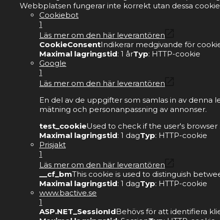
Webbplatsen fungerar inte korrekt utan dessa cookie
Cookiebot
1
Läs mer om den här leverantören
CookieConsent
Indikerar medgivande för cookie
Maximal lagringstid
: 1 år
Typ
: HTTP-cookie
Google
1
Läs mer om den här leverantören
En del av de uppgifter som samlas in av denna l
mätning och personanpassning av annonser.
test_cookie
Used to check if the user's browser
Maximal lagringstid
: 1 dag
Typ
: HTTP-cookie
Prisjakt
1
Läs mer om den här leverantören
__cf_bm
This cookie is used to distinguish betwe
Maximal lagringstid
: 1 dag
Typ
: HTTP-cookie
www.bactive.se
1
ASP.NET_SessionId
Behövs för att identifiera 