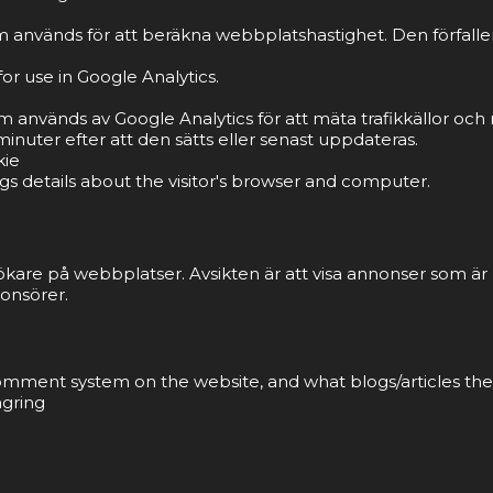
 används för att beräkna webbplatshastighet. Den förfaller 
or use in Google Analytics.
om används av Google Analytics för att mäta trafikkällor o
inuter efter att den sätts eller senast uppdateras.
kie
gs details about the visitor's browser and computer.
ökare på webbplatser. Avsikten är att visa annonser som ä
onsörer.
 comment system on the website, and what blogs/articles the
agring