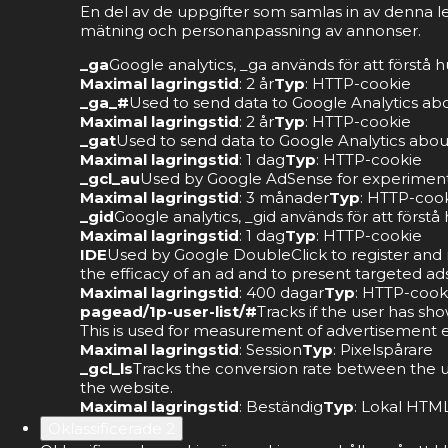
En del av de uppgifter som samlas in av denna l
mätning och personanpassning av annonser.
_ga
Google analytics, _ga används för att förstå
Maximal lagringstid
: 2 år
Typ
: HTTP-cookie
_ga_#
Used to send data to Google Analytics abou
Maximal lagringstid
: 2 år
Typ
: HTTP-cookie
_gat
Used to send data to Google Analytics about 
Maximal lagringstid
: 1 dag
Typ
: HTTP-cookie
_gcl_au
Used by Google AdSense for experimentin
Maximal lagringstid
: 3 månader
Typ
: HTTP-coo
_gid
Google analytics, _gid används för att förs
Maximal lagringstid
: 1 dag
Typ
: HTTP-cookie
IDE
Used by Google DoubleClick to register and re
the efficacy of an ad and to present targeted ads
Maximal lagringstid
: 400 dagar
Typ
: HTTP-cook
pagead/1p-user-list/#
Tracks if the user has sh
This is used for measurement of advertisement ef
Maximal lagringstid
: Session
Typ
: Pixelspårare
_gcl_ls
Tracks the conversion rate between the u
the website.
Maximal lagringstid
: Beständig
Typ
: Lokal HTML
Oklassificerade
2