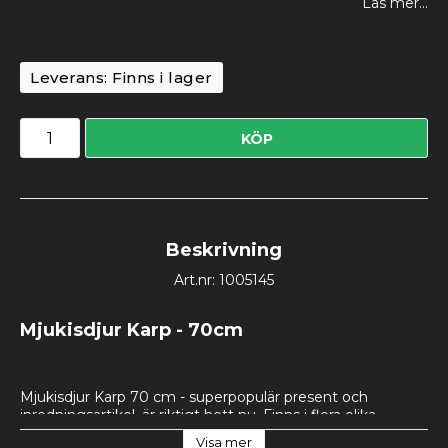
Läs mer...
Leverans:
Finns i lager
KÖP
Beskrivning
Art.nr: 1005145
Mjukisdjur Karp - 70cm
Mjukisdjur Karp 70 cm - superpopulär present och 
inredningsartikel, är riktigt hett nu. Finns i flera olika 
storlekar och modeller. Oavsett om det är till pojkrummet, 
Visa mer