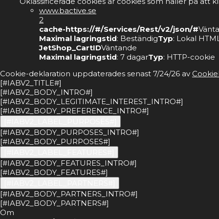
Oklassificerade cookies är cookies som håller på att k
www.bactive.se
2
cache-https://#/Services/Rest/v2/json/#
Vänt
Maximal lagringstid
: Beständig
Typ
: Lokal HTML
JetShop_CartID
Väntande
Maximal lagringstid
: 7 dagar
Typ
: HTTP-cookie
Cookie-deklaration uppdaterades senast 7/24/26 av
Cookie
[#IABV2_TITLE#]
[#IABV2_BODY_INTRO#]
[#IABV2_BODY_LEGITIMATE_INTEREST_INTRO#]
[#IABV2_BODY_PREFERENCE_INTRO#]
[#IABV2_LABEL_PURPOSES#]
[#IABV2_BODY_PURPOSES_INTRO#]
[#IABV2_BODY_PURPOSES#]
[#IABV2_LABEL_FEATURES#]
[#IABV2_BODY_FEATURES_INTRO#]
[#IABV2_BODY_FEATURES#]
[#IABV2_LABEL_PARTNERS#]
[#IABV2_BODY_PARTNERS_INTRO#]
[#IABV2_BODY_PARTNERS#]
Om