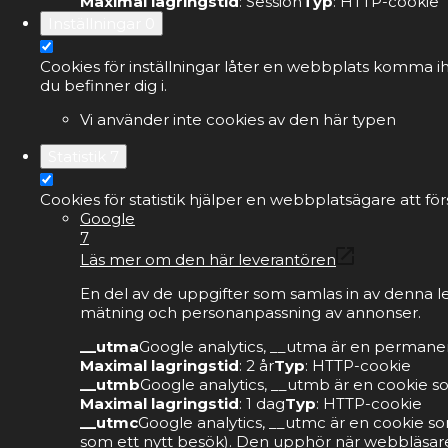
Maximal lagringstid
: Session
Typ
: HTTP-cookie
Inställningar
0
Cookies för inställningar låter en webbplats komma ih
du befinner dig i.
Vi använder inte cookies av den här typen
Statistik
7
Cookies för statistik hjälper en webbplatsägare att 
Google
7
Läs mer om den här leverantören
En del av de uppgifter som samlas in av denna l
mätning och personanpassning av annonser.
__utma
Google analytics, __utma är en permanen
Maximal lagringstid
: 2 år
Typ
: HTTP-cookie
__utmb
Google analytics, __utmb är en cookie s
Maximal lagringstid
: 1 dag
Typ
: HTTP-cookie
__utmc
Google analytics, __utmc är en cookie so
som ett nytt besök). Den upphör när webbläsare