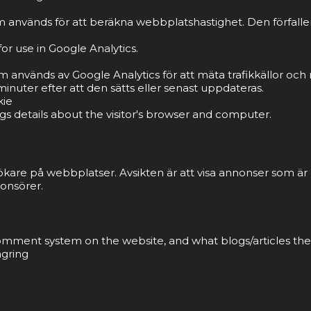
 används för att beräkna webbplatshastighet. Den förfaller 
or use in Google Analytics.
om används av Google Analytics för att mäta trafikkällor o
inuter efter att den sätts eller senast uppdateras.
kie
gs details about the visitor's browser and computer.
ökare på webbplatser. Avsikten är att visa annonser som ä
onsörer.
 comment system on the website, and what blogs/articles the
agring