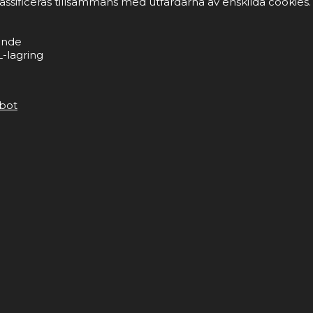
lassificeras tillsammans med utfärdarna av enskilda cookies.
ande
-lagring
bot