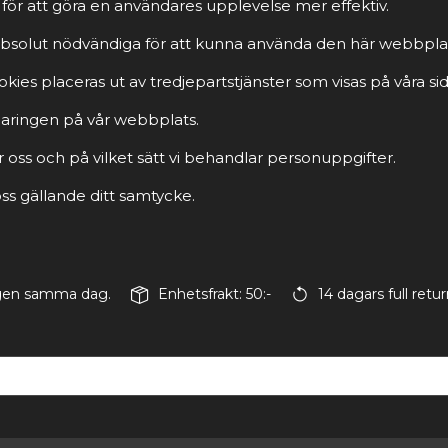
för att göra en användares upplevelse mer effektiv.
r absolut nödvändiga för att kunna använda den här webbpla
ies placeras ut av tredjepartstjänster som visas på våra sid
rklaringen på vår webbplats.
r oss och på vilket sätt vi behandlar personuppgifter.
s gällande ditt samtycke.
ingen samma dag.
Enhetsfrakt: 50:-
14 dagars full retur