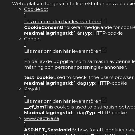
Webbplatsen fungerar inte korrekt utan dessa cookie
Cookiebot
1
Läs mer om den här leverantören
CookieConsent
Indikerar medgivande för cookie
Maximal lagringstid
: 1 år
Typ
: HTTP-cookie
Google
1
Läs mer om den här leverantören
En del av de uppgifter som samlas in av denna l
mätning och personanpassning av annonser.
test_cookie
Used to check if the user's browser
Maximal lagringstid
: 1 dag
Typ
: HTTP-cookie
Prisjakt
1
Läs mer om den här leverantören
__cf_bm
This cookie is used to distinguish betwe
Maximal lagringstid
: 1 dag
Typ
: HTTP-cookie
www.bactive.se
1
ASP.NET_SessionId
Behövs för att identifiera 