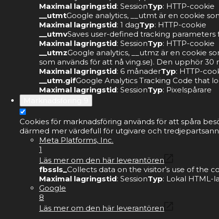
Maximal lagringstid
: Session
Typ
: HTTP-cookie
__utmt
Google analytics, __utmt är en cookie som
Maximal lagringstid
: 1 dag
Typ
: HTTP-cookie
__utmv
Saves user-defined tracking parameters f
Maximal lagringstid
: Session
Typ
: HTTP-cookie
__utmz
Google analytics, __utmz är en cookie s
som används för att nå ving.se). Den upphör 30 m
Maximal lagringstid
: 6 månader
Typ
: HTTP-coo
__utm.gif
Google Analytics Tracking Code that lo
Maximal lagringstid
: Session
Typ
: Pixelspårare
Marknadsföring
9
Cookies för marknadsföring används för att spåra bes
därmed mer värdefull för utgivare och tredjepartsann
Meta Platforms, Inc.
1
Läs mer om den här leverantören
fbssls_
Collects data on the visitor’s use of the
Maximal lagringstid
: Session
Typ
: Lokal HTML-l
Google
8
Läs mer om den här leverantören