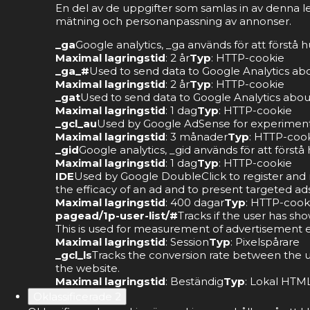
En del av de uppgifter som samlas in av denna l
mätning och personanpassning av annonser.
_ga
Google analytics, _ga används för att förstå
Maximal lagringstid
: 2 år
Typ
: HTTP-cookie
_ga_#
Used to send data to Google Analytics abou
Maximal lagringstid
: 2 år
Typ
: HTTP-cookie
_gat
Used to send data to Google Analytics about 
Maximal lagringstid
: 1 dag
Typ
: HTTP-cookie
_gcl_au
Used by Google AdSense for experimentin
Maximal lagringstid
: 3 månader
Typ
: HTTP-coo
_gid
Google analytics, _gid används för att förs
Maximal lagringstid
: 1 dag
Typ
: HTTP-cookie
IDE
Used by Google DoubleClick to register and re
the efficacy of an ad and to present targeted ads
Maximal lagringstid
: 400 dagar
Typ
: HTTP-cook
pagead/1p-user-list/#
Tracks if the user has sh
This is used for measurement of advertisement ef
Maximal lagringstid
: Session
Typ
: Pixelspårare
_gcl_ls
Tracks the conversion rate between the u
the website.
Maximal lagringstid
: Beständig
Typ
: Lokal HTML
Oklassificerade
2