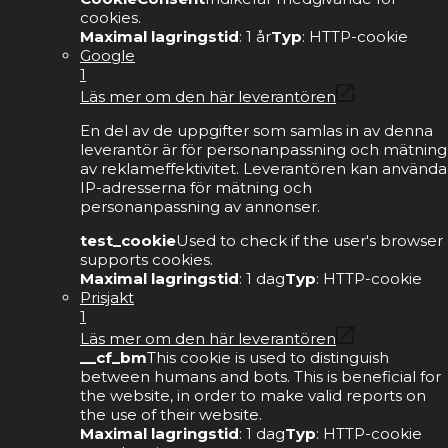
cookies.
Maximal lagringstid
: 1 år
Typ
: HTTP-cookie
Google
1
Läs mer om den här leverantören
En del av de uppgifter som samlas in av denna
leverantör är för personanpassning och mätning
av reklameffektivitet. Leverantören kan använda
IP-adresserna för mätning och
personanpassning av annonser.
test_cookie
Used to check if the user's browser
supports cookies.
Maximal lagringstid
: 1 dag
Typ
: HTTP-cookie
Prisjakt
1
Läs mer om den här leverantören
__cf_bm
This cookie is used to distinguish
between humans and bots. This is beneficial for
the website, in order to make valid reports on
the use of their website.
Maximal lagringstid
: 1 dag
Typ
: HTTP-cookie