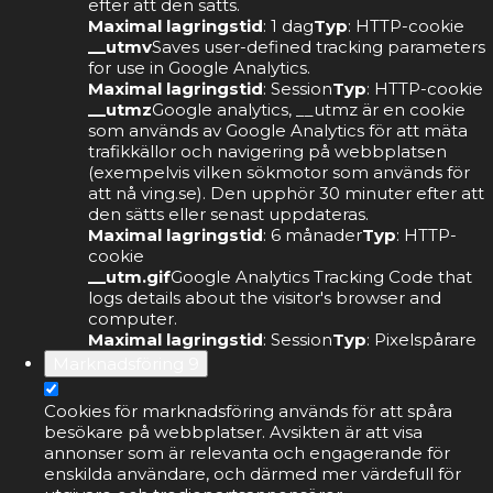
efter att den sätts.
Maximal lagringstid
: 1 dag
Typ
: HTTP-cookie
__utmv
Saves user-defined tracking parameters
for use in Google Analytics.
Maximal lagringstid
: Session
Typ
: HTTP-cookie
__utmz
Google analytics, __utmz är en cookie
som används av Google Analytics för att mäta
trafikkällor och navigering på webbplatsen
(exempelvis vilken sökmotor som används för
att nå ving.se). Den upphör 30 minuter efter att
den sätts eller senast uppdateras.
Maximal lagringstid
: 6 månader
Typ
: HTTP-
cookie
__utm.gif
Google Analytics Tracking Code that
logs details about the visitor's browser and
computer.
Maximal lagringstid
: Session
Typ
: Pixelspårare
Marknadsföring
9
Cookies för marknadsföring används för att spåra
besökare på webbplatser. Avsikten är att visa
annonser som är relevanta och engagerande för
enskilda användare, och därmed mer värdefull för