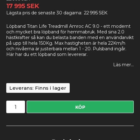
17 995 SEK
22 995 SEK
Lägsta pris de senaste 30 dagarna
Löpband Titan Life Treadmill Amroc AC 9.0 - ett modernt
och mycket bra löpband för hemmabruk. Med sina 2.0
hästkrafter så kan du belasta banden med en användarvikt
på upp till hela 150Kg. Max hastigheten är hela 22Km/h
och nivåerna är justerbara mellan 1 - 20. Pulsband ingår.
Här har du ett löpband som levererar.
Läs mer...
Leverans:
Finns i lager
KÖP