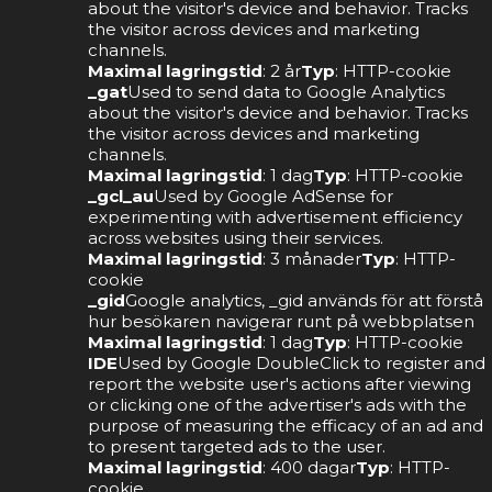
about the visitor's device and behavior. Tracks
the visitor across devices and marketing
channels.
Maximal lagringstid
: 2 år
Typ
: HTTP-cookie
_gat
Used to send data to Google Analytics
about the visitor's device and behavior. Tracks
the visitor across devices and marketing
channels.
Maximal lagringstid
: 1 dag
Typ
: HTTP-cookie
_gcl_au
Used by Google AdSense for
experimenting with advertisement efficiency
across websites using their services.
Maximal lagringstid
: 3 månader
Typ
: HTTP-
cookie
_gid
Google analytics, _gid används för att förstå
hur besökaren navigerar runt på webbplatsen
Maximal lagringstid
: 1 dag
Typ
: HTTP-cookie
IDE
Used by Google DoubleClick to register and
report the website user's actions after viewing
or clicking one of the advertiser's ads with the
purpose of measuring the efficacy of an ad and
to present targeted ads to the user.
Maximal lagringstid
: 400 dagar
Typ
: HTTP-
cookie