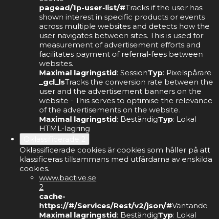
pagead/1p-user-list/#
Tracks if the user has
shown interest in specific products or events
across multiple websites and detects how the
user navigates between sites. This is used for
measurement of advertisement efforts and
facilitates payment of referral-fees between
websites.
Maximal lagringstid
: Session
Typ
: Pixelspårare
_gcl_ls
Tracks the conversion rate between the
user and the advertisement banners on the
website - This serves to optimise the relevance
of the advertisements on the website.
Maximal lagringstid
: Beständig
Typ
: Lokal
HTML-lagring
Oklassificerade
2
Oklassificerade cookies är cookies som håller på att
klassificeras tillsammans med utfärdarna av enskilda
cookies.
www.bactive.se
2
cache-
https://#/Services/Rest/v2/json/#
Väntande
Maximal lagringstid
: Beständig
Typ
: Lokal