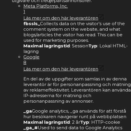
utgivare och tredjepartsannonsörer.
Meta Platforms, Inc.
1
Läs mer om den här leverantören
fbssls_
Collects data on the visitor’s use of the
comment system on the website, and what
blogs/articles the visitor has read. This can be
used for marketing purposes.
Maximal lagringstid
: Session
Typ
: Lokal HTML-
lagring
Google
8
Läs mer om den här leverantören
En del av de uppgifter som samlas in av denna
leverantör är för personanpassning och mätning
av reklameffektivitet. Leverantören kan använda
IP-adresserna för mätning och
personanpassning av annonser.
_ga
Google analytics, _ga används för att förstå
hur besökaren navigerar runt på webbplatsen
Maximal lagringstid
: 2 år
Typ
: HTTP-cookie
_ga_#
Used to send data to Google Analytics