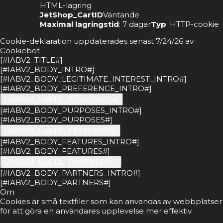
HTML-lagring
JetShop_CartID
Väntande
Maximal lagringstid
: 7 dagar
Typ
: HTTP-cookie
Cookie-deklaration uppdaterades senast 7/24/26 av
Cookiebot
[#IABV2_TITLE#]
[#IABV2_BODY_INTRO#]
[#IABV2_BODY_LEGITIMATE_INTEREST_INTRO#]
[#IABV2_BODY_PREFERENCE_INTRO#]
[#IABV2_LABEL_PURPOSES#]
[#IABV2_BODY_PURPOSES_INTRO#]
[#IABV2_BODY_PURPOSES#]
[#IABV2_LABEL_FEATURES#]
[#IABV2_BODY_FEATURES_INTRO#]
[#IABV2_BODY_FEATURES#]
[#IABV2_LABEL_PARTNERS#]
[#IABV2_BODY_PARTNERS_INTRO#]
[#IABV2_BODY_PARTNERS#]
Om
Cookies är små textfiler som kan användas av webbplatser
för att göra en användares upplevelse mer effektiv.