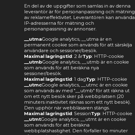
En del av de uppgifter som samlas in av denna
leverantör är för personanpassning och mätning
av reklameffektivitet. Leverantören kan använda
IP-adresserna för mätning och
personanpassning av annonser.
__utma
Google analytics, __utma är en
permanent cookie som används för att särskilja
användare och sessioner/besök.
Maximal lagringstid
: 2 år
Typ
: HTTP-cookie
__utmb
Google analytics, __utmb är en cookie
som används för att beräkna nya
sessioner/besök.
Maximal lagringstid
: 1 dag
Typ
: HTTP-cookie
__utmc
Google analytics, __utmc är en cookie
som används av med "__utmb" för att räkna ut
om ett nytt besök sker på webbplatsen (20
minuters inaktivitet räknas som ett nytt besök).
Den upphör när webbläsaren stängs.
Maximal lagringstid
: Session
Typ
: HTTP-cookie
__utmt
Google analytics, __utmt är en cookie
som används för att beräkna
webbplatshastighet. Den förfaller tio minuter