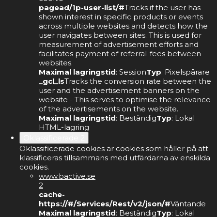
pagead/1p-user-list/#
Tracks if the user has
shown interest in specific products or events
across multiple websites and detects how the
user navigates between sites. This is used for
measurement of advertisement efforts and
facilitates payment of referral-fees between
websites.
Maximal lagringstid
: Session
Typ
: Pixelspårare
_gcl_ls
Tracks the conversion rate between the
user and the advertisement banners on the
website - This serves to optimise the relevance
of the advertisements on the website.
Maximal lagringstid
: Beständig
Typ
: Lokal
HTML-lagring
Oklassificerade
2
Oklassificerade cookies är cookies som håller på att
klassificeras tillsammans med utfärdarna av enskilda
cookies.
www.bactive.se
2
cache-
https://#/Services/Rest/v2/json/#
Väntande
Maximal lagringstid
: Beständig
Typ
: Lokal