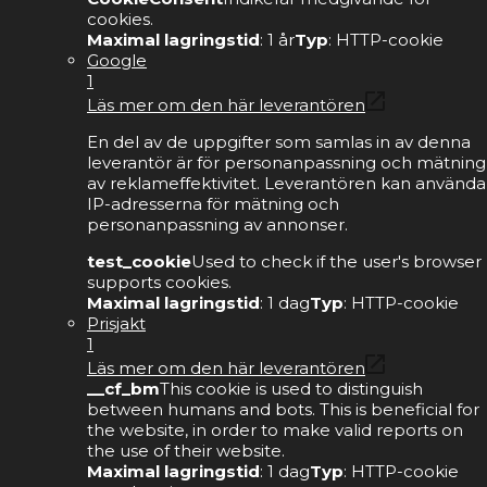
cookies.
Maximal lagringstid
: 1 år
Typ
: HTTP-cookie
Google
1
Läs mer om den här leverantören
En del av de uppgifter som samlas in av denna
leverantör är för personanpassning och mätning
av reklameffektivitet. Leverantören kan använda
IP-adresserna för mätning och
personanpassning av annonser.
test_cookie
Used to check if the user's browser
supports cookies.
Maximal lagringstid
: 1 dag
Typ
: HTTP-cookie
Prisjakt
1
Läs mer om den här leverantören
__cf_bm
This cookie is used to distinguish
between humans and bots. This is beneficial for
the website, in order to make valid reports on
the use of their website.
Maximal lagringstid
: 1 dag
Typ
: HTTP-cookie