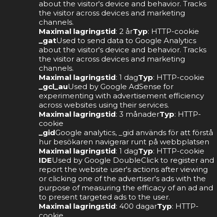
about the visitor's device and behavior. Tracks
the visitor across devices and marketing
channels.
Maximal lagringstid
: 2 år
Typ
: HTTP-cookie
_gat
Used to send data to Google Analytics
about the visitor's device and behavior. Tracks
the visitor across devices and marketing
channels.
Maximal lagringstid
: 1 dag
Typ
: HTTP-cookie
_gcl_au
Used by Google AdSense for
experimenting with advertisement efficiency
across websites using their services.
Maximal lagringstid
: 3 månader
Typ
: HTTP-
cookie
_gid
Google analytics, _gid används för att förstå
hur besökaren navigerar runt på webbplatsen
Maximal lagringstid
: 1 dag
Typ
: HTTP-cookie
IDE
Used by Google DoubleClick to register and
report the website user's actions after viewing
or clicking one of the advertiser's ads with the
purpose of measuring the efficacy of an ad and
to present targeted ads to the user.
Maximal lagringstid
: 400 dagar
Typ
: HTTP-
cookie