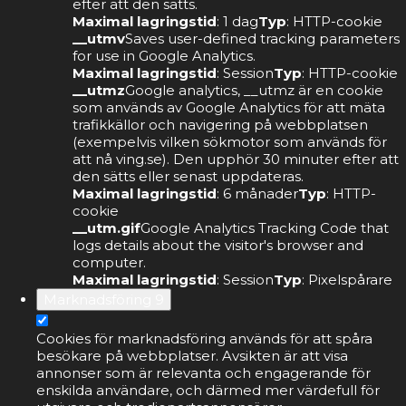
efter att den sätts.
Maximal lagringstid
: 1 dag
Typ
: HTTP-cookie
__utmv
Saves user-defined tracking parameters
for use in Google Analytics.
Maximal lagringstid
: Session
Typ
: HTTP-cookie
__utmz
Google analytics, __utmz är en cookie
som används av Google Analytics för att mäta
trafikkällor och navigering på webbplatsen
(exempelvis vilken sökmotor som används för
att nå ving.se). Den upphör 30 minuter efter att
den sätts eller senast uppdateras.
Maximal lagringstid
: 6 månader
Typ
: HTTP-
cookie
__utm.gif
Google Analytics Tracking Code that
logs details about the visitor's browser and
computer.
Maximal lagringstid
: Session
Typ
: Pixelspårare
Marknadsföring
9
Cookies för marknadsföring används för att spåra
besökare på webbplatser. Avsikten är att visa
annonser som är relevanta och engagerande för
enskilda användare, och därmed mer värdefull för