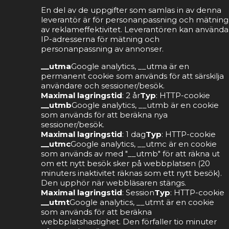
En del av de uppgifter som samlas in av denna
leverantör är för personanpassning och mätning
av reklameffektivitet. Leverantören kan använda
IP-adresserna för mätning och
personanpassning av annonser.
__utma
Google analytics, __utma är en
permanent cookie som används för att särskilja
användare och sessioner/besök.
Maximal lagringstid
: 2 år
Typ
: HTTP-cookie
__utmb
Google analytics, __utmb är en cookie
som används för att beräkna nya
sessioner/besök.
Maximal lagringstid
: 1 dag
Typ
: HTTP-cookie
__utmc
Google analytics, __utmc är en cookie
som används av med "__utmb" för att räkna ut
om ett nytt besök sker på webbplatsen (20
minuters inaktivitet räknas som ett nytt besök).
Den upphör när webbläsaren stängs.
Maximal lagringstid
: Session
Typ
: HTTP-cookie
__utmt
Google analytics, __utmt är en cookie
som används för att beräkna
webbplatshastighet. Den förfaller tio minuter