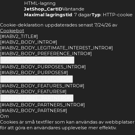
HTML-lagring
JetShop_CartID
Väntande
Maximal lagringstid
: 7 dagar
Typ
: HTTP-cookie
Cookie-deklaration uppdaterades senast 7/24/26 av
Cookiebot
[#IABV2_TITLE#]
[#IABV2_BODY_INTRO#]
[#IABV2_BODY_LEGITIMATE_INTEREST_INTRO#]
[#IABV2_BODY_PREFERENCE_INTRO#]
[#IABV2_LABEL_PURPOSES#]
[#IABV2_BODY_PURPOSES_INTRO#]
[#IABV2_BODY_PURPOSES#]
[#IABV2_LABEL_FEATURES#]
[#IABV2_BODY_FEATURES_INTRO#]
[#IABV2_BODY_FEATURES#]
[#IABV2_LABEL_PARTNERS#]
[#IABV2_BODY_PARTNERS_INTRO#]
[#IABV2_BODY_PARTNERS#]
Om
Cookies är små textfiler som kan användas av webbplatser
för att göra en användares upplevelse mer effektiv.