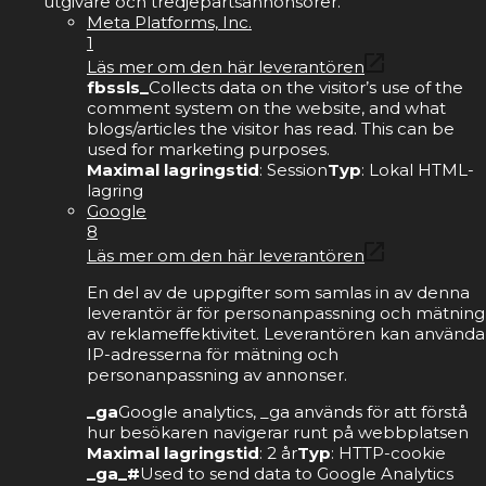
utgivare och tredjepartsannonsörer.
Meta Platforms, Inc.
1
Läs mer om den här leverantören
fbssls_
Collects data on the visitor’s use of the
comment system on the website, and what
blogs/articles the visitor has read. This can be
used for marketing purposes.
Maximal lagringstid
: Session
Typ
: Lokal HTML-
lagring
Google
8
Läs mer om den här leverantören
En del av de uppgifter som samlas in av denna
leverantör är för personanpassning och mätning
av reklameffektivitet. Leverantören kan använda
IP-adresserna för mätning och
personanpassning av annonser.
_ga
Google analytics, _ga används för att förstå
hur besökaren navigerar runt på webbplatsen
Maximal lagringstid
: 2 år
Typ
: HTTP-cookie
_ga_#
Used to send data to Google Analytics