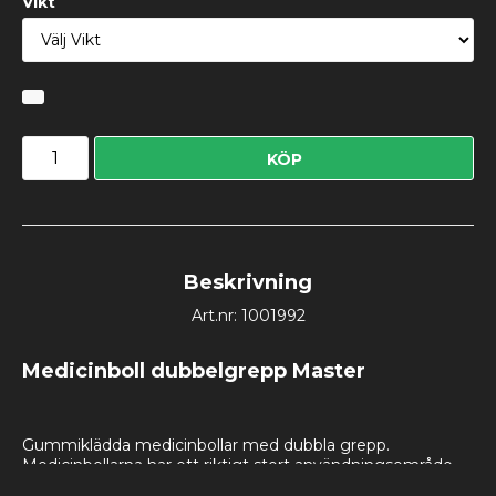
Vikt
KÖP
Beskrivning
Art.nr: 1001992
Medicinboll dubbelgrepp Master
Gummiklädda medicinbollar med dubbla grepp. 
Medicinbollarna har ett riktigt stort användningsområde 
inom funktionell styreträning. Bollarna finns i 5, 7, 10 kg