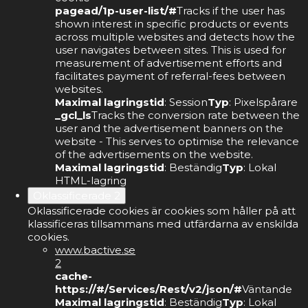
pagead/1p-user-list/#
Tracks if the user has
shown interest in specific products or events
across multiple websites and detects how the
user navigates between sites. This is used for
measurement of advertisement efforts and
facilitates payment of referral-fees between
websites.
Maximal lagringstid
: Session
Typ
: Pixelspårare
_gcl_ls
Tracks the conversion rate between the
user and the advertisement banners on the
website - This serves to optimise the relevance
of the advertisements on the website.
Maximal lagringstid
: Beständig
Typ
: Lokal
HTML-lagring
Oklassificerade
2
Oklassificerade cookies är cookies som håller på att
klassificeras tillsammans med utfärdarna av enskilda
cookies.
www.bactive.se
2
cache-
https://#/Services/Rest/v2/json/#
Väntande
Maximal lagringstid
: Beständig
Typ
: Lokal