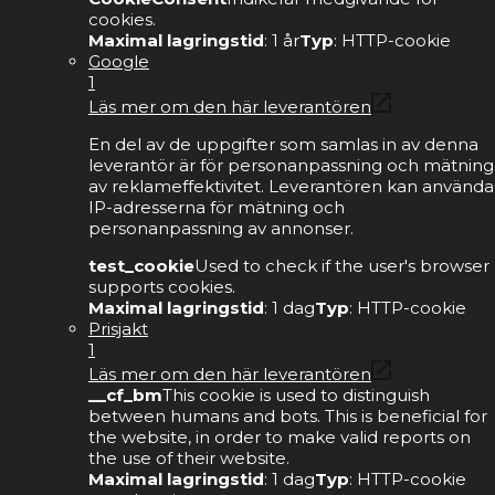
cookies.
Maximal lagringstid
: 1 år
Typ
: HTTP-cookie
Google
1
Läs mer om den här leverantören
En del av de uppgifter som samlas in av denna
leverantör är för personanpassning och mätning
av reklameffektivitet. Leverantören kan använda
IP-adresserna för mätning och
personanpassning av annonser.
test_cookie
Used to check if the user's browser
supports cookies.
Maximal lagringstid
: 1 dag
Typ
: HTTP-cookie
Prisjakt
1
Läs mer om den här leverantören
__cf_bm
This cookie is used to distinguish
between humans and bots. This is beneficial for
the website, in order to make valid reports on
the use of their website.
Maximal lagringstid
: 1 dag
Typ
: HTTP-cookie