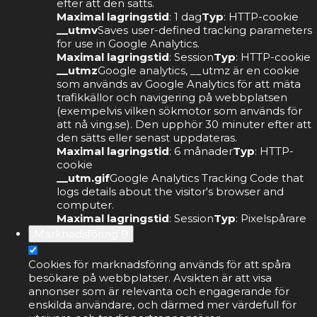
efter att den sätts.
Maximal lagringstid
: 1 dag
Typ
: HTTP-cookie
__utmv
Saves user-defined tracking parameters
for use in Google Analytics.
Maximal lagringstid
: Session
Typ
: HTTP-cookie
__utmz
Google analytics, __utmz är en cookie
som används av Google Analytics för att mäta
trafikkällor och navigering på webbplatsen
(exempelvis vilken sökmotor som används för
att nå ving.se). Den upphör 30 minuter efter att
den sätts eller senast uppdateras.
Maximal lagringstid
: 6 månader
Typ
: HTTP-
cookie
__utm.gif
Google Analytics Tracking Code that
logs details about the visitor's browser and
computer.
Maximal lagringstid
: Session
Typ
: Pixelspårare
Marknadsföring
9
Cookies för marknadsföring används för att spåra
besökare på webbplatser. Avsikten är att visa
annonser som är relevanta och engagerande för
enskilda användare, och därmed mer värdefull för