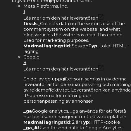
utgivare och tredjepartsannonsörer.
Meta Platforms, Inc.
1
Läs mer om den här leverantören
fbssls_
Collects data on the visitor’s use of the
comment system on the website, and what
blogs/articles the visitor has read. This can be
used for marketing purposes.
Maximal lagringstid
: Session
Typ
: Lokal HTML-
lagring
Google
8
Läs mer om den här leverantören
En del av de uppgifter som samlas in av denna
leverantör är för personanpassning och mätning
av reklameffektivitet. Leverantören kan använda
IP-adresserna för mätning och
personanpassning av annonser.
_ga
Google analytics, _ga används för att förstå
hur besökaren navigerar runt på webbplatsen
Maximal lagringstid
: 2 år
Typ
: HTTP-cookie
_ga_#
Used to send data to Google Analytics