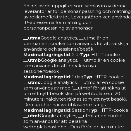
En del av de uppgifter som samlas in av denna
leverantör är för personanpassning och mätning
av reklameffektivitet. Leverantören kan använda
IP-adresserna för mätning och
personanpassning av annonser.
__utma
Google analytics, __utma är en
permanent cookie som används för att särskilja
användare och sessioner/besök.
Maximal lagringstid
: 2 år
Typ
: HTTP-cookie
__utmb
Google analytics, __utmb är en cookie
som används för att beräkna nya
sessioner/besök.
Maximal lagringstid
: 1 dag
Typ
: HTTP-cookie
__utmc
Google analytics, __utmc är en cookie
som används av med "__utmb" för att räkna ut
om ett nytt besök sker på webbplatsen (20
minuters inaktivitet räknas som ett nytt besök).
Den upphör när webbläsaren stängs.
Maximal lagringstid
: Session
Typ
: HTTP-cookie
__utmt
Google analytics, __utmt är en cookie
som används för att beräkna
webbplatshastighet. Den förfaller tio minuter