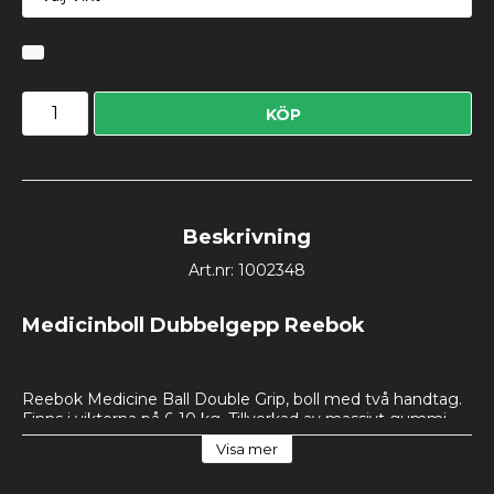
KÖP
Beskrivning
Art.nr: 1002348
Medicinboll Dubbelgepp Reebok
Reebok Medicine Ball Double Grip, boll med två handtag. 
Finns i vikterna på 6-10 kg. Tillverkad av massivt gummi 
som är både bekväm att hålla samt lätta att rengöra o 
Visa mer
Medicin bollar används för en mängd olika övningar för 
stabilitet, styrka . Diameter: 26 cm.