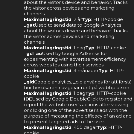
about the visitor's device and behavior. Tracks
the visitor across devices and marketing
channels.
Maximal lagringstid
: 2 år
Typ
: HTTP-cookie
_gat
Used to send data to Google Analytics
about the visitor's device and behavior. Tracks
the visitor across devices and marketing
channels.
Maximal lagringstid
: 1 dag
Typ
: HTTP-cookie
_gcl_au
Used by Google AdSense for
experimenting with advertisement efficiency
across websites using their services.
Maximal lagringstid
: 3 månader
Typ
: HTTP-
cookie
_gid
Google analytics, _gid används för att förstå
hur besökaren navigerar runt på webbplatsen
Maximal lagringstid
: 1 dag
Typ
: HTTP-cookie
IDE
Used by Google DoubleClick to register and
report the website user's actions after viewing
or clicking one of the advertiser's ads with the
purpose of measuring the efficacy of an ad and
to present targeted ads to the user.
Maximal lagringstid
: 400 dagar
Typ
: HTTP-
cookie