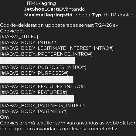
HTML-lagring
JetShop_CartID
Väntande
Maximal lagringstid
: 7 dagar
Typ
: HTTP-cookie
Cookie-deklaration uppdaterades senast 7/24/26 av
Cookiebot
[#IABV2_TITLE#]
[#IABV2_BODY_INTRO#]
[#IABV2_BODY_LEGITIMATE_INTEREST_INTRO#]
[#IABV2_BODY_PREFERENCE_INTRO#]
[#IABV2_LABEL_PURPOSES#]
[#IABV2_BODY_PURPOSES_INTRO#]
[#IABV2_BODY_PURPOSES#]
[#IABV2_LABEL_FEATURES#]
[#IABV2_BODY_FEATURES_INTRO#]
[#IABV2_BODY_FEATURES#]
[#IABV2_LABEL_PARTNERS#]
[#IABV2_BODY_PARTNERS_INTRO#]
[#IABV2_BODY_PARTNERS#]
Om
Cookies är små textfiler som kan användas av webbplatser
för att göra en användares upplevelse mer effektiv.