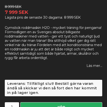
8 999 SEK
7 999 SEK
8 999 SEK
Lägsta pris de senaste 30 dagarna
Gymstick roddmaskin H2O - mycket träning för pengarna!
Förmodligen en av Sveriges absolut billigaste
roddmaskiner med vatten - ger ett tyst och naturligt ljud
av vatten när man tränar! Bra sitthöjd vilket ger dig rätt
vinkel när du tränar.Fördelen med att konditionsträna med
en roddmaskin är ju att det är både roligt och mycket
effektivt samtidigt som både hjärtat, armar, skuldror och
rygg får arbeta ordentligt.
Läs mer...
Leverans:
Tillfälligt slut! Beställ gärna varan
ändå så skickar vi den så fort den har kommit
in på lager igen.