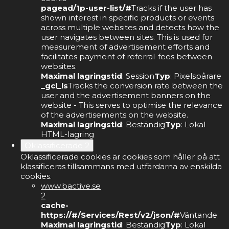
pagead/1p-user-list/#
Tracks if the user has
shown interest in specific products or events
across multiple websites and detects how the
user navigates between sites. This is used for
measurement of advertisement efforts and
facilitates payment of referral-fees between
websites.
Maximal lagringstid
: Session
Typ
: Pixelspårare
_gcl_ls
Tracks the conversion rate between the
user and the advertisement banners on the
website - This serves to optimise the relevance
of the advertisements on the website.
Maximal lagringstid
: Beständig
Typ
: Lokal
HTML-lagring
Oklassificerade
2
Oklassificerade cookies är cookies som håller på att
klassificeras tillsammans med utfärdarna av enskilda
cookies.
www.bactive.se
2
cache-
https://#/Services/Rest/v2/json/#
Väntande
Maximal lagringstid
: Beständig
Typ
: Lokal