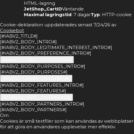
HTML-lagring
JetShop_CartID
Väntande
Maximal lagringstid
: 7 dagar
Typ
: HTTP-cookie
Cookie-deklaration uppdaterades senast 7/24/26 av
Cookiebot
[#IABV2_TITLE#]
[#IABV2_BODY_INTRO#]
[#IABV2_BODY_LEGITIMATE_INTEREST_INTRO#]
[#IABV2_BODY_PREFERENCE_INTRO#]
[#IABV2_LABEL_PURPOSES#]
[#IABV2_BODY_PURPOSES_INTRO#]
[#IABV2_BODY_PURPOSES#]
[#IABV2_LABEL_FEATURES#]
[#IABV2_BODY_FEATURES_INTRO#]
[#IABV2_BODY_FEATURES#]
[#IABV2_LABEL_PARTNERS#]
[#IABV2_BODY_PARTNERS_INTRO#]
[#IABV2_BODY_PARTNERS#]
Om
Cookies är små textfiler som kan användas av webbplatser
för att göra en användares upplevelse mer effektiv.