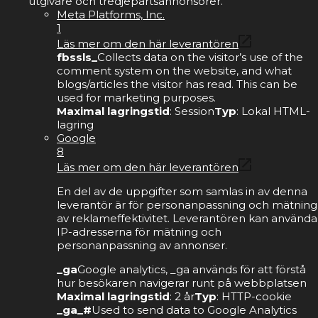
utgivare och tredjepartsannonsörer.
Meta Platforms, Inc.
1
Läs mer om den här leverantören
fbssls_
Collects data on the visitor’s use of the
comment system on the website, and what
blogs/articles the visitor has read. This can be
used for marketing purposes.
Maximal lagringstid
: Session
Typ
: Lokal HTML-
lagring
Google
8
Läs mer om den här leverantören
En del av de uppgifter som samlas in av denna
leverantör är för personanpassning och mätning
av reklameffektivitet. Leverantören kan använda
IP-adresserna för mätning och
personanpassning av annonser.
_ga
Google analytics, _ga används för att förstå
hur besökaren navigerar runt på webbplatsen
Maximal lagringstid
: 2 år
Typ
: HTTP-cookie
_ga_#
Used to send data to Google Analytics