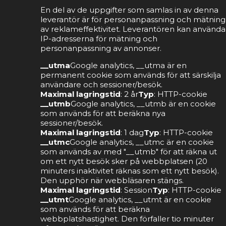
En del av de uppgifter som samlas in av denna
leverantör är för personanpassning och mätning
av reklameffektivitet. Leverantören kan använda
IP-adresserna för mätning och
personanpassning av annonser.
__utma
Google analytics, __utma är en
permanent cookie som används för att särskilja
användare och sessioner/besök.
Maximal lagringstid
: 2 år
Typ
: HTTP-cookie
__utmb
Google analytics, __utmb är en cookie
som används för att beräkna nya
sessioner/besök.
Maximal lagringstid
: 1 dag
Typ
: HTTP-cookie
__utmc
Google analytics, __utmc är en cookie
som används av med "__utmb" för att räkna ut
om ett nytt besök sker på webbplatsen (20
minuters inaktivitet räknas som ett nytt besök).
Den upphör när webbläsaren stängs.
Maximal lagringstid
: Session
Typ
: HTTP-cookie
__utmt
Google analytics, __utmt är en cookie
som används för att beräkna
webbplatshastighet. Den förfaller tio minuter