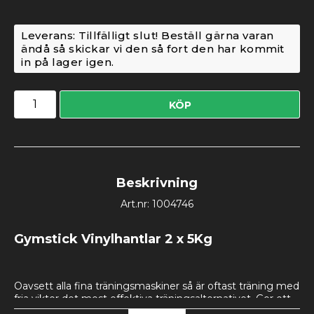
Leverans:
Tillfälligt slut! Beställ gärna varan
ändå så skickar vi den så fort den har kommit
in på lager igen.
KÖP
Beskrivning
Art.nr: 1004746
Gymstick Vinylhantlar 2 x 5Kg
Oavsett alla fina träningsmaskiner så är oftast träning med 
fria vikter det mest effektiva träningsalternativet. Ger ett 
stort utbud av träningsalternativ och brukar även komma 