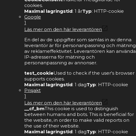
cookies.
Maximal lagringstid
: 1 år
Typ
: HTTP-cookie
Google
1
Läs mer om den här leverantören
En del av de uppgifter som samlas in av denna
leverantör är för personanpassning och mätning
av reklameffektivitet. Leverantören kan använda
IP-adresserna för mätning och
personanpassning av annonser.
test_cookie
Used to check if the user's browser
supports cookies.
Maximal lagringstid
: 1 dag
Typ
: HTTP-cookie
Prisjakt
1
Läs mer om den här leverantören
__cf_bm
This cookie is used to distinguish
between humans and bots. This is beneficial for
the website, in order to make valid reports on
the use of their website.
Maximal lagringstid
: 1 dag
Typ
: HTTP-cookie