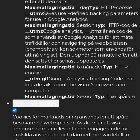
efter att den sätts.
Maximal lagringstid
: 1 dag
Typ
: HTTP-cookie
__utmv
Saves user-defined tracking parameters
for use in Google Analytics.
Maximal lagringstid
: Session
Typ
: HTTP-cookie
__utmz
Google analytics, __utmz är en cookie
som används av Google Analytics för att mäta
trafikkällor och navigering på webbplatsen
(exempelvis vilken sökmotor som används för
att nå ving.se). Den upphör 30 minuter efter att
den sätts eller senast uppdateras.
Maximal lagringstid
: 6 månader
Typ
: HTTP-
cookie
__utm.gif
Google Analytics Tracking Code that
logs details about the visitor's browser and
computer.
Maximal lagringstid
: Session
Typ
: Pixelspårare
Marknadsföring
9
Cookies för marknadsföring används för att spåra
besökare på webbplatser. Avsikten är att visa
annonser som är relevanta och engagerande för
enskilda användare, och därmed mer värdefull för