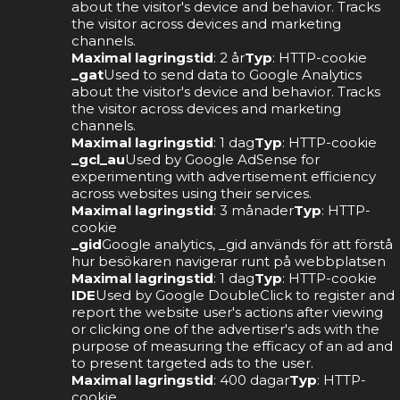
about the visitor's device and behavior. Tracks
the visitor across devices and marketing
channels.
Maximal lagringstid
: 2 år
Typ
: HTTP-cookie
_gat
Used to send data to Google Analytics
about the visitor's device and behavior. Tracks
the visitor across devices and marketing
channels.
Maximal lagringstid
: 1 dag
Typ
: HTTP-cookie
_gcl_au
Used by Google AdSense for
experimenting with advertisement efficiency
across websites using their services.
Maximal lagringstid
: 3 månader
Typ
: HTTP-
cookie
_gid
Google analytics, _gid används för att förstå
hur besökaren navigerar runt på webbplatsen
Maximal lagringstid
: 1 dag
Typ
: HTTP-cookie
IDE
Used by Google DoubleClick to register and
report the website user's actions after viewing
or clicking one of the advertiser's ads with the
purpose of measuring the efficacy of an ad and
to present targeted ads to the user.
Maximal lagringstid
: 400 dagar
Typ
: HTTP-
cookie