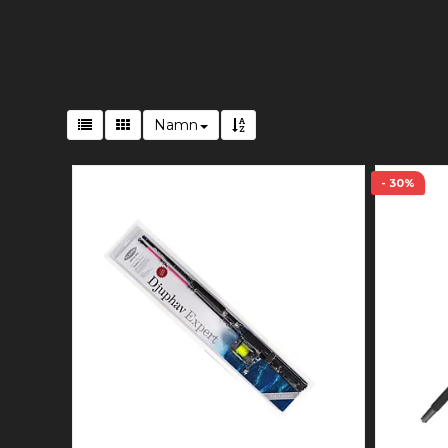
Namn
- 30%