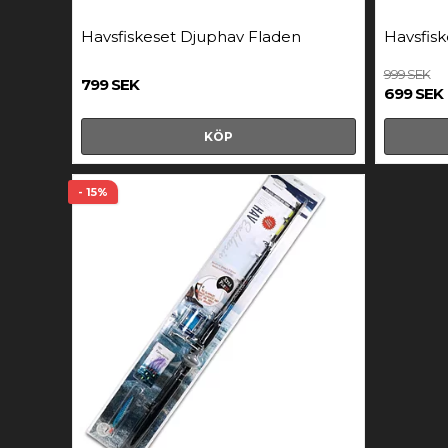
Havsfiskeset Djuphav Fladen
Havsfisk
999 SEK
799 SEK
699 SEK
KÖP
- 15%