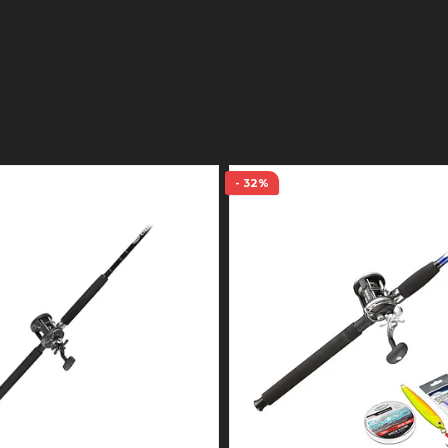
- 32%