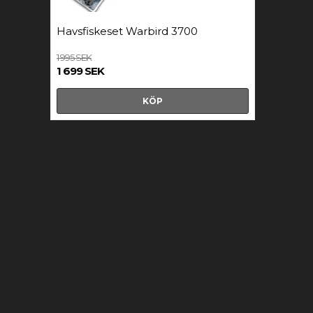
Havsfiskeset Warbird 3700
1 995 SEK
1 699 SEK
KÖP