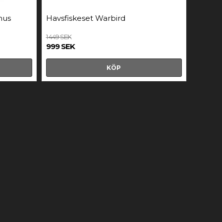
mus
Havsfiskeset Warbird
1 449 SEK
999 SEK
KÖP