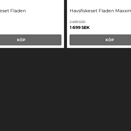
eset Fladen
Havsfiskeset Fladen Maxxi
2 499 SEK
1 699 SEK
KÖP
KÖP