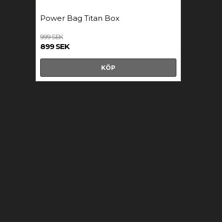
Power Bag Titan Box
999 SEK
899 SEK
KÖP