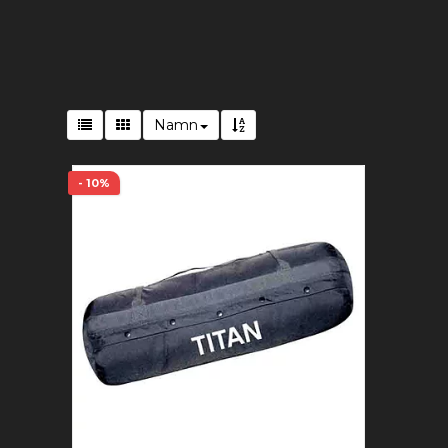
Namn
- 10%