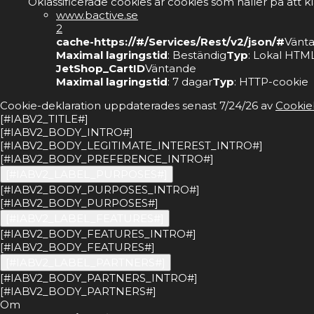
Oklassificerade cookies är cookies som håller på att k
www.bactive.se
2
cache-https://#/Services/Rest/v2/json/#
Vänt
Maximal lagringstid
: Beständig
Typ
: Lokal HTML
JetShop_CartID
Väntande
Maximal lagringstid
: 7 dagar
Typ
: HTTP-cookie
Cookie-deklaration uppdaterades senast 7/24/26 av
Cookie
[#IABV2_TITLE#]
[#IABV2_BODY_INTRO#]
[#IABV2_BODY_LEGITIMATE_INTEREST_INTRO#]
[#IABV2_BODY_PREFERENCE_INTRO#]
[#IABV2_LABEL_PURPOSES#]
[#IABV2_BODY_PURPOSES_INTRO#]
[#IABV2_BODY_PURPOSES#]
[#IABV2_LABEL_FEATURES#]
[#IABV2_BODY_FEATURES_INTRO#]
[#IABV2_BODY_FEATURES#]
[#IABV2_LABEL_PARTNERS#]
[#IABV2_BODY_PARTNERS_INTRO#]
[#IABV2_BODY_PARTNERS#]
Om