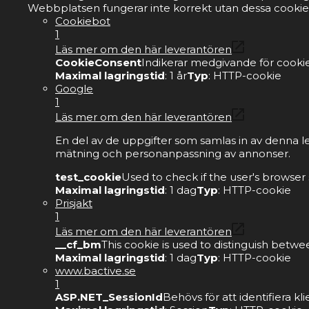
Webbplatsen fungerar inte korrekt utan dessa cookie
Cookiebot
1
Läs mer om den här leverantören
CookieConsent
Indikerar medgivande för cookie
Maximal lagringstid
: 1 år
Typ
: HTTP-cookie
Google
1
Läs mer om den här leverantören
En del av de uppgifter som samlas in av denna l
mätning och personanpassning av annonser.
test_cookie
Used to check if the user's browser
Maximal lagringstid
: 1 dag
Typ
: HTTP-cookie
Prisjakt
1
Läs mer om den här leverantören
__cf_bm
This cookie is used to distinguish betwe
Maximal lagringstid
: 1 dag
Typ
: HTTP-cookie
www.bactive.se
1
ASP.NET_SessionId
Behövs för att identifiera 