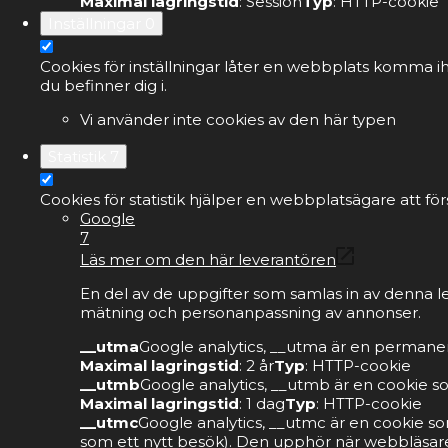
Maximal lagringstid
: Session
Typ
: HTTP-cookie
Inställningar
0
Cookies för inställningar låter en webbplats komma ih
du befinner dig i.
Vi använder inte cookies av den här typen
Statistik
7
Cookies för statistik hjälper en webbplatsägare att 
Google
7
Läs mer om den här leverantören
En del av de uppgifter som samlas in av denna l
mätning och personanpassning av annonser.
__utma
Google analytics, __utma är en permanen
Maximal lagringstid
: 2 år
Typ
: HTTP-cookie
__utmb
Google analytics, __utmb är en cookie s
Maximal lagringstid
: 1 dag
Typ
: HTTP-cookie
__utmc
Google analytics, __utmc är en cookie so
som ett nytt besök). Den upphör när webbläsare