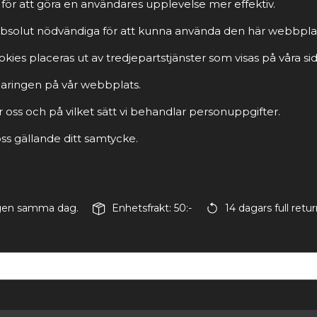
för att göra en användares upplevelse mer effektiv.
r absolut nödvändiga för att kunna använda den här webbpla
ies placeras ut av tredjepartstjänster som visas på våra sid
rklaringen på vår webbplats.
r oss och på vilket sätt vi behandlar personuppgifter.
s gällande ditt samtycke.
ingen samma dag.
Enhetsfrakt: 50:-
14 dagars full retur