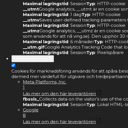
Maximal lagringstid
: Session
Typ
: HTTP-cookie
__utmt
Google analytics, __utmt är en cookie som
Maximal lagringstid
: 1 dag
Typ
: HTTP-cookie
__utmv
Saves user-defined tracking parameters f
Maximal lagringstid
: Session
Typ
: HTTP-cookie
__utmz
Google analytics, __utmz är en cookie s
som används för att nå ving.se). Den upphör 30 m
Maximal lagringstid
: 6 månader
Typ
: HTTP-coo
__utm.gif
Google Analytics Tracking Code that lo
Maximal lagringstid
: Session
Typ
: Pixelspårare
Marknadsföring
9
Cookies för marknadsföring används för att spåra bes
därmed mer värdefull för utgivare och tredjepartsann
Meta Platforms, Inc.
1
Läs mer om den här leverantören
fbssls_
Collects data on the visitor’s use of the
Maximal lagringstid
: Session
Typ
: Lokal HTML-l
Google
8
Läs mer om den här leverantören