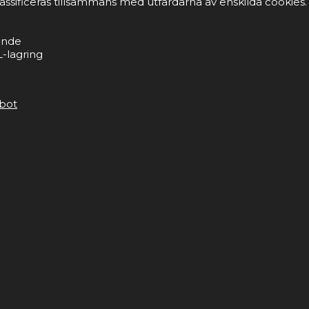
lassificeras tillsammans med utfärdarna av enskilda cookies.
ande
-lagring
bot