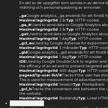
En del av de uppgifter som samlas in av denna l
mätning och personanpassning av annonser.
_ga
Google analytics, _ga används för att förstå
Maximal lagringstid
: 2 år
Typ
: HTTP-cookie
_ga_#
Used to send data to Google Analytics abou
Maximal lagringstid
: 2 år
Typ
: HTTP-cookie
_gat
Used to send data to Google Analytics about 
Maximal lagringstid
: 1 dag
Typ
: HTTP-cookie
_gcl_au
Used by Google AdSense for experimentin
Maximal lagringstid
: 3 månader
Typ
: HTTP-coo
_gid
Google analytics, _gid används för att förs
Maximal lagringstid
: 1 dag
Typ
: HTTP-cookie
IDE
Used by Google DoubleClick to register and re
the efficacy of an ad and to present targeted ads
Maximal lagringstid
: 400 dagar
Typ
: HTTP-cook
pagead/1p-user-list/#
Tracks if the user has sh
This is used for measurement of advertisement ef
Maximal lagringstid
: Session
Typ
: Pixelspårare
_gcl_ls
Tracks the conversion rate between the u
the website.
Maximal lagringstid
: Beständig
Typ
: Lokal HTML
Oklassificerade
2