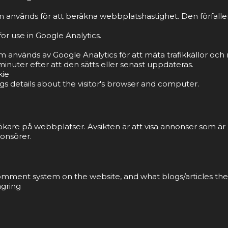
 används för att beräkna webbplatshastighet. Den förfaller 
or use in Google Analytics.
om används av Google Analytics för att mäta trafikkällor o
inuter efter att den sätts eller senast uppdateras.
kie
gs details about the visitor's browser and computer.
ökare på webbplatser. Avsikten är att visa annonser som ä
onsörer.
 comment system on the website, and what blogs/articles the
agring