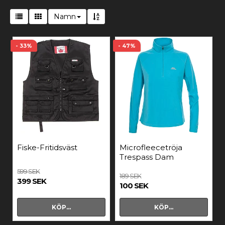
Namn
- 33%
- 47%
Fiske-Fritidsväst
Microfleecetröja
Trespass Dam
599 SEK
189 SEK
399 SEK
100 SEK
KÖP…
KÖP…