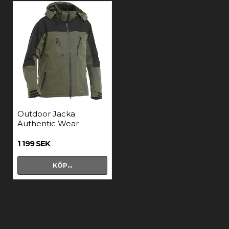
Outdoor Jacka
Authentic Wear
1 199 SEK
KÖP…