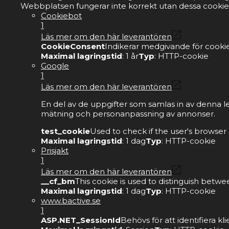
Webbplatsen fungerar inte korrekt utan dessa cookie
Cookiebot
1
Läs mer om den här leverantören
CookieConsent
Indikerar medgivande för cookie
Maximal lagringstid
: 1 år
Typ
: HTTP-cookie
Google
1
Läs mer om den här leverantören
En del av de uppgifter som samlas in av denna l
mätning och personanpassning av annonser.
test_cookie
Used to check if the user's browser
Maximal lagringstid
: 1 dag
Typ
: HTTP-cookie
Prisjakt
1
Läs mer om den här leverantören
__cf_bm
This cookie is used to distinguish betwe
Maximal lagringstid
: 1 dag
Typ
: HTTP-cookie
www.bactive.se
1
ASP.NET_SessionId
Behövs för att identifiera 