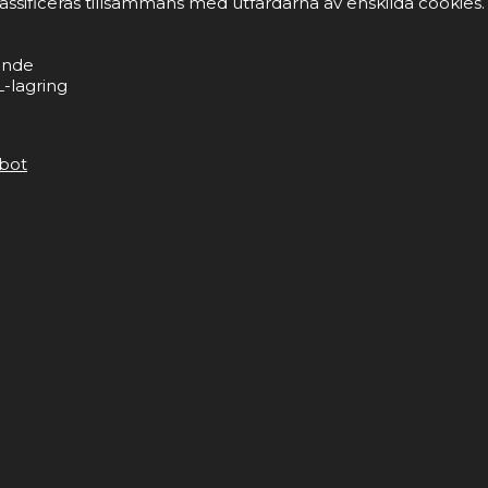
lassificeras tillsammans med utfärdarna av enskilda cookies.
ande
-lagring
bot