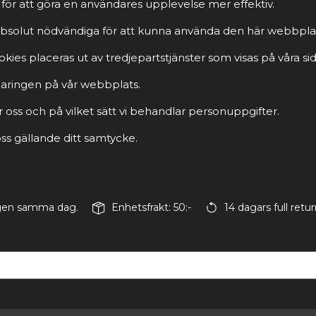
för att göra en användares upplevelse mer effektiv.
r absolut nödvändiga för att kunna använda den här webbpla
ies placeras ut av tredjepartstjänster som visas på våra sid
rklaringen på vår webbplats.
r oss och på vilket sätt vi behandlar personuppgifter.
s gällande ditt samtycke.
ingen samma dag.
Enhetsfrakt: 50:-
14 dagars full retur