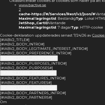
Oklassificerade cookies är cookies som håller på att k
www.bactive.se
2
cache-https://#/Services/Rest/v2/json/#
Vänt
Maximal lagringstid
: Beständig
Typ
: Lokal HTML
JetShop_CartID
Väntande
Maximal lagringstid
: 7 dagar
Typ
: HTTP-cookie
Cookie-deklaration uppdaterades senast 7/24/26 av
Cookie
[#IABV2_TITLE#]
[#IABV2_BODY_INTRO#]
[#IABV2_BODY_LEGITIMATE_INTEREST_INTRO#]
[#IABV2_BODY_PREFERENCE_INTRO#]
[#IABV2_LABEL_PURPOSES#]
[#IABV2_BODY_PURPOSES_INTRO#]
[#IABV2_BODY_PURPOSES#]
[#IABV2_LABEL_FEATURES#]
[#IABV2_BODY_FEATURES_INTRO#]
[#IABV2_BODY_FEATURES#]
[#IABV2_LABEL_PARTNERS#]
[#IABV2_BODY_PARTNERS_INTRO#]
[#IABV2_BODY_PARTNERS#]
Om