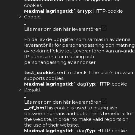
cookies.
Maximal lagringstid
: 1 år
Typ
: HTTP-cookie
Google
1
Läs mer om den här leverantören
En del av de uppgifter som samlas in av denna
leverantör är för personanpassning och mätning
av reklameffektivitet. Leverantören kan använda
IP-adresserna för mätning och
personanpassning av annonser.
test_cookie
Used to check if the user's browser
supports cookies.
Maximal lagringstid
: 1 dag
Typ
: HTTP-cookie
Prisjakt
1
Läs mer om den här leverantören
__cf_bm
This cookie is used to distinguish
between humans and bots. This is beneficial for
the website, in order to make valid reports on
the use of their website.
Maximal lagringstid
: 1 dag
Typ
: HTTP-cookie