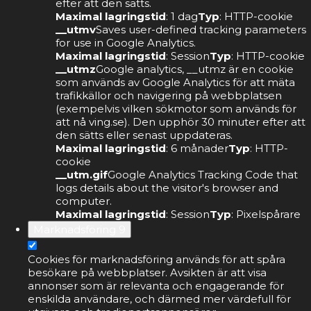
efter att den sätts.
Maximal lagringstid
: 1 dag
Typ
: HTTP-cookie
__utmv
Saves user-defined tracking parameters
for use in Google Analytics.
Maximal lagringstid
: Session
Typ
: HTTP-cookie
__utmz
Google analytics, __utmz är en cookie
som används av Google Analytics för att mäta
trafikkällor och navigering på webbplatsen
(exempelvis vilken sökmotor som används för
att nå ving.se). Den upphör 30 minuter efter att
den sätts eller senast uppdateras.
Maximal lagringstid
: 6 månader
Typ
: HTTP-
cookie
__utm.gif
Google Analytics Tracking Code that
logs details about the visitor's browser and
computer.
Maximal lagringstid
: Session
Typ
: Pixelspårare
Marknadsföring
9
Cookies för marknadsföring används för att spåra
besökare på webbplatser. Avsikten är att visa
annonser som är relevanta och engagerande för
enskilda användare, och därmed mer värdefull för