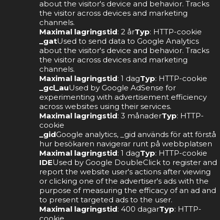
about the visitor's device and behavior. Tracks
the visitor across devices and marketing
channels.
Maximal lagringstid
: 2 år
Typ
: HTTP-cookie
_gat
Used to send data to Google Analytics
about the visitor's device and behavior. Tracks
the visitor across devices and marketing
channels.
Maximal lagringstid
: 1 dag
Typ
: HTTP-cookie
_gcl_au
Used by Google AdSense for
experimenting with advertisement efficiency
across websites using their services.
Maximal lagringstid
: 3 månader
Typ
: HTTP-
cookie
_gid
Google analytics, _gid används för att förstå
hur besökaren navigerar runt på webbplatsen
Maximal lagringstid
: 1 dag
Typ
: HTTP-cookie
IDE
Used by Google DoubleClick to register and
report the website user's actions after viewing
or clicking one of the advertiser's ads with the
purpose of measuring the efficacy of an ad and
to present targeted ads to the user.
Maximal lagringstid
: 400 dagar
Typ
: HTTP-
cookie