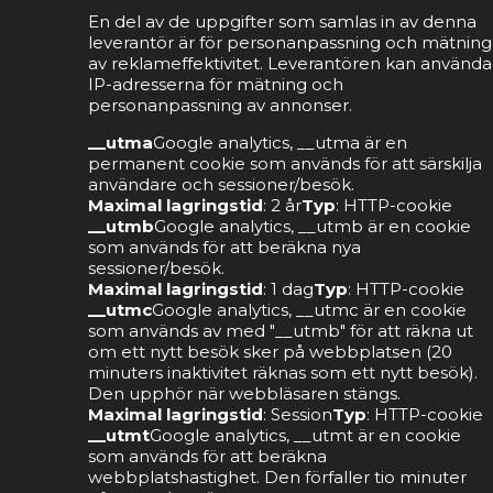
En del av de uppgifter som samlas in av denna
leverantör är för personanpassning och mätning
av reklameffektivitet. Leverantören kan använda
IP-adresserna för mätning och
personanpassning av annonser.
__utma
Google analytics, __utma är en
permanent cookie som används för att särskilja
användare och sessioner/besök.
Maximal lagringstid
: 2 år
Typ
: HTTP-cookie
__utmb
Google analytics, __utmb är en cookie
som används för att beräkna nya
sessioner/besök.
Maximal lagringstid
: 1 dag
Typ
: HTTP-cookie
__utmc
Google analytics, __utmc är en cookie
som används av med "__utmb" för att räkna ut
om ett nytt besök sker på webbplatsen (20
minuters inaktivitet räknas som ett nytt besök).
Den upphör när webbläsaren stängs.
Maximal lagringstid
: Session
Typ
: HTTP-cookie
__utmt
Google analytics, __utmt är en cookie
som används för att beräkna
webbplatshastighet. Den förfaller tio minuter