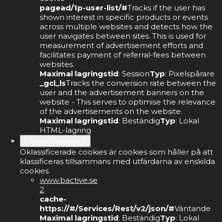
pagead/1p-user-list/#
Tracks if the user has
shown interest in specific products or events
across multiple websites and detects how the
user navigates between sites. This is used for
measurement of advertisement efforts and
facilitates payment of referral-fees between
websites.
Maximal lagringstid
: Session
Typ
: Pixelspårare
_gcl_ls
Tracks the conversion rate between the
user and the advertisement banners on the
website - This serves to optimise the relevance
of the advertisements on the website.
Maximal lagringstid
: Beständig
Typ
: Lokal
HTML-lagring
Oklassificerade
2
Oklassificerade cookies är cookies som håller på att
klassificeras tillsammans med utfärdarna av enskilda
cookies.
www.bactive.se
2
cache-
https://#/Services/Rest/v2/json/#
Väntande
Maximal lagringstid
: Beständig
Typ
: Lokal