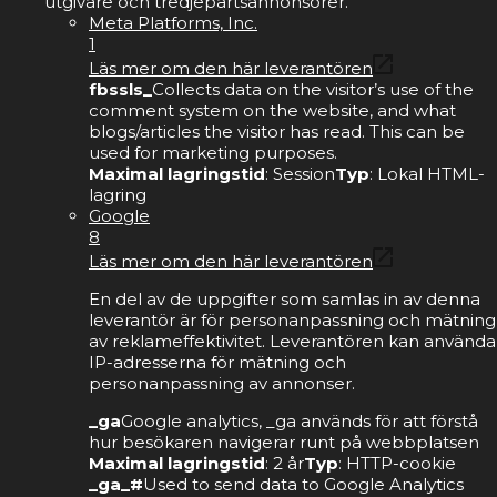
utgivare och tredjepartsannonsörer.
Meta Platforms, Inc.
1
Läs mer om den här leverantören
fbssls_
Collects data on the visitor’s use of the
comment system on the website, and what
blogs/articles the visitor has read. This can be
used for marketing purposes.
Maximal lagringstid
: Session
Typ
: Lokal HTML-
lagring
Google
8
Läs mer om den här leverantören
En del av de uppgifter som samlas in av denna
leverantör är för personanpassning och mätning
av reklameffektivitet. Leverantören kan använda
IP-adresserna för mätning och
personanpassning av annonser.
_ga
Google analytics, _ga används för att förstå
hur besökaren navigerar runt på webbplatsen
Maximal lagringstid
: 2 år
Typ
: HTTP-cookie
_ga_#
Used to send data to Google Analytics