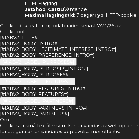
HTML-lagring
JetShop_CartID
Väntande
Maximal lagringstid
: 7 dagar
Typ
: HTTP-cookie
Cookie-deklaration uppdaterades senast 7/24/26 av
Cookiebot
[#IABV2_TITLE#]
[#IABV2_BODY_INTRO#]
[#IABV2_BODY_LEGITIMATE_INTEREST_INTRO#]
[#IABV2_BODY_PREFERENCE_INTRO#]
[#IABV2_LABEL_PURPOSES#]
[#IABV2_BODY_PURPOSES_INTRO#]
[#IABV2_BODY_PURPOSES#]
[#IABV2_LABEL_FEATURES#]
[#IABV2_BODY_FEATURES_INTRO#]
[#IABV2_BODY_FEATURES#]
[#IABV2_LABEL_PARTNERS#]
[#IABV2_BODY_PARTNERS_INTRO#]
[#IABV2_BODY_PARTNERS#]
Om
Cookies är små textfiler som kan användas av webbplatser
för att göra en användares upplevelse mer effektiv.