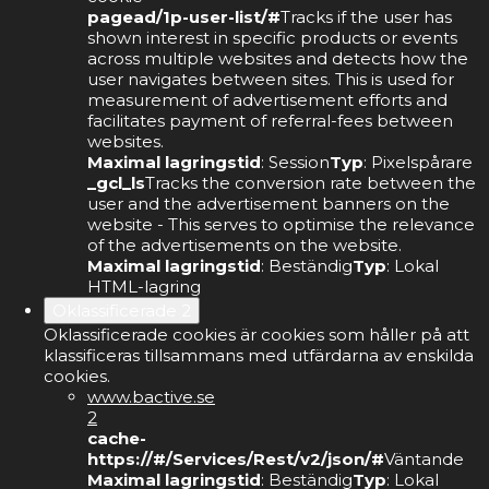
pagead/1p-user-list/#
Tracks if the user has
shown interest in specific products or events
across multiple websites and detects how the
user navigates between sites. This is used for
measurement of advertisement efforts and
facilitates payment of referral-fees between
websites.
Maximal lagringstid
: Session
Typ
: Pixelspårare
_gcl_ls
Tracks the conversion rate between the
user and the advertisement banners on the
website - This serves to optimise the relevance
of the advertisements on the website.
Maximal lagringstid
: Beständig
Typ
: Lokal
HTML-lagring
Oklassificerade
2
Oklassificerade cookies är cookies som håller på att
klassificeras tillsammans med utfärdarna av enskilda
cookies.
www.bactive.se
2
cache-
https://#/Services/Rest/v2/json/#
Väntande
Maximal lagringstid
: Beständig
Typ
: Lokal