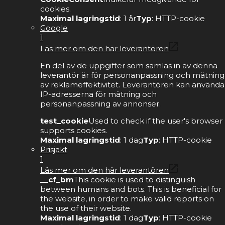
cookies.
Maximal lagringstid
: 1 år
Typ
: HTTP-cookie
Google
1
Läs mer om den här leverantören
En del av de uppgifter som samlas in av denna
leverantör är för personanpassning och mätning
av reklameffektivitet. Leverantören kan använda
IP-adresserna för mätning och
personanpassning av annonser.
test_cookie
Used to check if the user's browser
supports cookies.
Maximal lagringstid
: 1 dag
Typ
: HTTP-cookie
Prisjakt
1
Läs mer om den här leverantören
__cf_bm
This cookie is used to distinguish
between humans and bots. This is beneficial for
the website, in order to make valid reports on
the use of their website.
Maximal lagringstid
: 1 dag
Typ
: HTTP-cookie