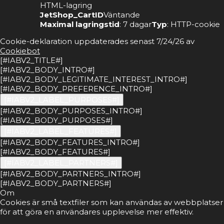
HTML-lagring
JetShop_CartID
Väntande
Maximal lagringstid
: 7 dagar
Typ
: HTTP-cookie
Cookie-deklaration uppdaterades senast 7/24/26 av
Cookiebot
[#IABV2_TITLE#]
[#IABV2_BODY_INTRO#]
[#IABV2_BODY_LEGITIMATE_INTEREST_INTRO#]
[#IABV2_BODY_PREFERENCE_INTRO#]
[#IABV2_LABEL_PURPOSES#]
[#IABV2_BODY_PURPOSES_INTRO#]
[#IABV2_BODY_PURPOSES#]
[#IABV2_LABEL_FEATURES#]
[#IABV2_BODY_FEATURES_INTRO#]
[#IABV2_BODY_FEATURES#]
[#IABV2_LABEL_PARTNERS#]
[#IABV2_BODY_PARTNERS_INTRO#]
[#IABV2_BODY_PARTNERS#]
Om
Cookies är små textfiler som kan användas av webbplatser
för att göra en användares upplevelse mer effektiv.