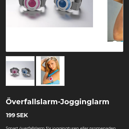
Överfallslarm-Jogginglarm
199 SEK
Smart överfallslarm för joggingturen eller promenaden