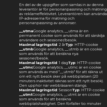
En del av de uppgifter som samlas in av denna
leverantör är för personanpassning och mätning
av reklameffektivitet. Leverantören kan använda
IP-adresserna för mätning och
personanpassning av annonser.
__utma
Google analytics, __utma är en
permanent cookie som används för att särskilja
användare och sessioner/besök.
Maximal lagringstid
: 2 år
Typ
: HTTP-cookie
__utmb
Google analytics, __utmb är en cookie
som används för att beräkna nya
sessioner/besök.
Maximal lagringstid
: 1 dag
Typ
: HTTP-cookie
__utmc
Google analytics, __utmc är en cookie
som används av med "__utmb" för att räkna ut
om ett nytt besök sker på webbplatsen (20
minuters inaktivitet räknas som ett nytt besök).
Den upphör när webbläsaren stängs.
Maximal lagringstid
: Session
Typ
: HTTP-cookie
__utmt
Google analytics, __utmt är en cookie
som används för att beräkna
webbplatshastighet. Den förfaller tio minuter