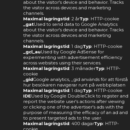
about the visitor's device and behavior. Tracks
the visitor across devices and marketing
channels.
Maximal lagringstid
: 2 år
Typ
: HTTP-cookie
_gat
Used to send data to Google Analytics
about the visitor's device and behavior. Tracks
the visitor across devices and marketing
channels.
Maximal lagringstid
: 1 dag
Typ
: HTTP-cookie
_gcl_au
Used by Google AdSense for
experimenting with advertisement efficiency
across websites using their services.
Maximal lagringstid
: 3 månader
Typ
: HTTP-
cookie
_gid
Google analytics, _gid används för att förstå
hur besökaren navigerar runt på webbplatsen
Maximal lagringstid
: 1 dag
Typ
: HTTP-cookie
IDE
Used by Google DoubleClick to register and
report the website user's actions after viewing
or clicking one of the advertiser's ads with the
purpose of measuring the efficacy of an ad and
to present targeted ads to the user.
Maximal lagringstid
: 400 dagar
Typ
: HTTP-
cookie