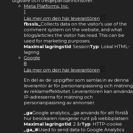
utgivare och tredjepartsannonsörer.
Meta Platforms, Inc.
1
Läs mer om den här leverantören
fbssls_
Collects data on the visitor’s use of the
comment system on the website, and what
blogs/articles the visitor has read. This can be
used for marketing purposes.
Maximal lagringstid
: Session
Typ
: Lokal HTML-
lagring
Google
8
Läs mer om den här leverantören
En del av de uppgifter som samlas in av denna
leverantör är för personanpassning och mätning
av reklameffektivitet. Leverantören kan använda
IP-adresserna för mätning och
personanpassning av annonser.
_ga
Google analytics, _ga används för att förstå
hur besökaren navigerar runt på webbplatsen
Maximal lagringstid
: 2 år
Typ
: HTTP-cookie
_ga_#
Used to send data to Google Analytics