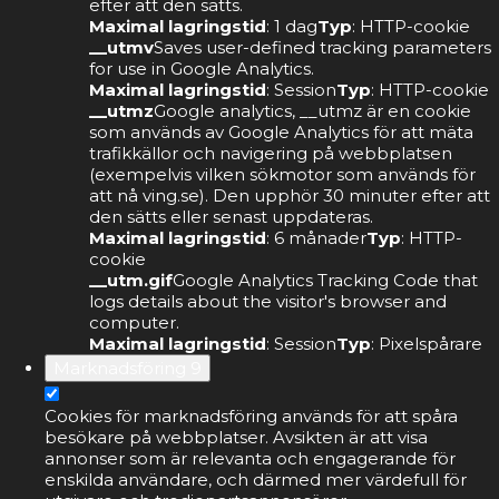
efter att den sätts.
Maximal lagringstid
: 1 dag
Typ
: HTTP-cookie
__utmv
Saves user-defined tracking parameters
for use in Google Analytics.
Maximal lagringstid
: Session
Typ
: HTTP-cookie
__utmz
Google analytics, __utmz är en cookie
som används av Google Analytics för att mäta
trafikkällor och navigering på webbplatsen
(exempelvis vilken sökmotor som används för
att nå ving.se). Den upphör 30 minuter efter att
den sätts eller senast uppdateras.
Maximal lagringstid
: 6 månader
Typ
: HTTP-
cookie
__utm.gif
Google Analytics Tracking Code that
logs details about the visitor's browser and
computer.
Maximal lagringstid
: Session
Typ
: Pixelspårare
Marknadsföring
9
Cookies för marknadsföring används för att spåra
besökare på webbplatser. Avsikten är att visa
annonser som är relevanta och engagerande för
enskilda användare, och därmed mer värdefull för