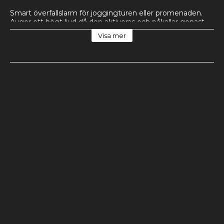
Smart överfallslarm för joggingturen eller promenaden. 
Avger ett högt ljud då den aktiveras och påkallar genast 
uppmärksamhet och skrämmer förövaren. Aktiveras 
Visa mer
enkelt genom ett enkelt knapptryck. Fästs enkelt på 
armen där den är lätt att komma åt.