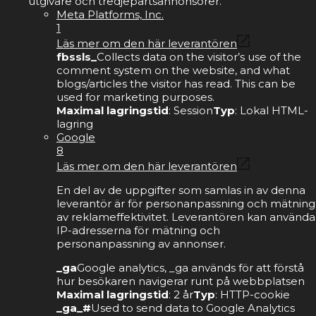
utgivare och tredjepartsannonsörer.
Meta Platforms, Inc.
1
Läs mer om den här leverantören
fbssls_
Collects data on the visitor’s use of the
comment system on the website, and what
blogs/articles the visitor has read. This can be
used for marketing purposes.
Maximal lagringstid
: Session
Typ
: Lokal HTML-
lagring
Google
8
Läs mer om den här leverantören
En del av de uppgifter som samlas in av denna
leverantör är för personanpassning och mätning
av reklameffektivitet. Leverantören kan använda
IP-adresserna för mätning och
personanpassning av annonser.
_ga
Google analytics, _ga används för att förstå
hur besökaren navigerar runt på webbplatsen
Maximal lagringstid
: 2 år
Typ
: HTTP-cookie
_ga_#
Used to send data to Google Analytics