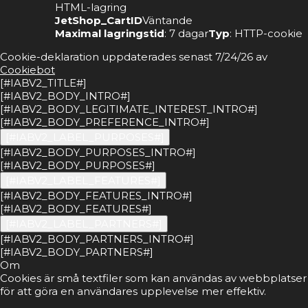
HTML-lagring
JetShop_CartID
Väntande
Maximal lagringstid
: 7 dagar
Typ
: HTTP-cookie
Cookie-deklaration uppdaterades senast 7/24/26 av
Cookiebot
[#IABV2_TITLE#]
[#IABV2_BODY_INTRO#]
[#IABV2_BODY_LEGITIMATE_INTEREST_INTRO#]
[#IABV2_BODY_PREFERENCE_INTRO#]
[#IABV2_LABEL_PURPOSES#]
[#IABV2_BODY_PURPOSES_INTRO#]
[#IABV2_BODY_PURPOSES#]
[#IABV2_LABEL_FEATURES#]
[#IABV2_BODY_FEATURES_INTRO#]
[#IABV2_BODY_FEATURES#]
[#IABV2_LABEL_PARTNERS#]
[#IABV2_BODY_PARTNERS_INTRO#]
[#IABV2_BODY_PARTNERS#]
Om
Cookies är små textfiler som kan användas av webbplatser
för att göra en användares upplevelse mer effektiv.