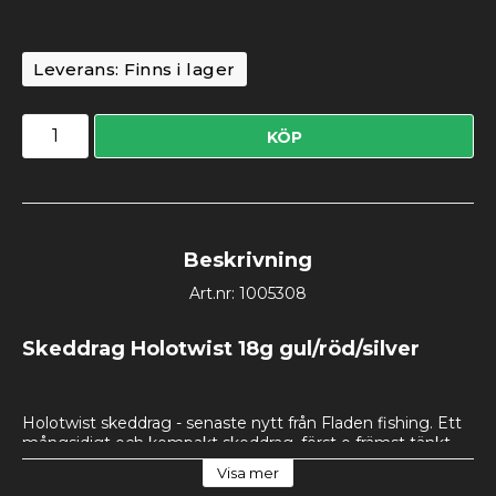
Leverans:
Finns i lager
KÖP
Beskrivning
Art.nr: 1005308
Skeddrag Holotwist 18g gul/röd/silver
Holotwist skeddrag - senaste nytt från Fladen fishing. Ett 
mångsidigt och kompakt skeddrag, först o främst tänkt 
som bete vid fiske efter ädelfiske som öring och 
Visa mer
regnbåge, men fungerar även suveränt till tex abborre, 