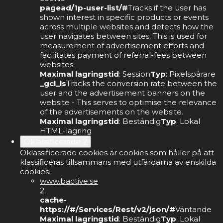
pagead/1p-user-list/#
Tracks if the user has
shown interest in specific products or events
across multiple websites and detects how the
user navigates between sites. This is used for
measurement of advertisement efforts and
facilitates payment of referral-fees between
websites.
Maximal lagringstid
: Session
Typ
: Pixelspårare
_gcl_ls
Tracks the conversion rate between the
user and the advertisement banners on the
website - This serves to optimise the relevance
of the advertisements on the website.
Maximal lagringstid
: Beständig
Typ
: Lokal
HTML-lagring
Oklassificerade
2
Oklassificerade cookies är cookies som håller på att
klassificeras tillsammans med utfärdarna av enskilda
cookies.
www.bactive.se
2
cache-
https://#/Services/Rest/v2/json/#
Väntande
Maximal lagringstid
: Beständig
Typ
: Lokal