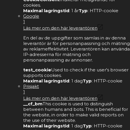
cookies.
Maximal lagringstid
: 1 år
Typ
: HTTP-cookie
Google
1
Läs mer om den här leverantören
En del av de uppgifter som samlas in av denna
leverantör är för personanpassning och mätning
av reklameffektivitet. Leverantören kan använda
IP-adresserna för mätning och
personanpassning av annonser.
test_cookie
Used to check if the user's browser
supports cookies.
Maximal lagringstid
: 1 dag
Typ
: HTTP-cookie
Prisjakt
1
Läs mer om den här leverantören
__cf_bm
This cookie is used to distinguish
between humans and bots. This is beneficial for
the website, in order to make valid reports on
the use of their website.
Maximal lagringstid
: 1 dag
Typ
: HTTP-cookie