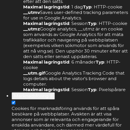
efter att den sätts.
Maximal lagringstid
: 1 dag
Typ
: HTTP-cookie
__utmv
Saves user-defined tracking parameters
for use in Google Analytics.
Maximal lagringstid
: Session
Typ
: HTTP-cookie
__utmz
Google analytics, __utmz är en cookie
som används av Google Analytics för att mäta
trafikkällor och navigering på webbplatsen
(exempelvis vilken sökmotor som används för
att nå ving.se). Den upphör 30 minuter efter att
den sätts eller senast uppdateras.
Maximal lagringstid
: 6 månader
Typ
: HTTP-
cookie
__utm.gif
Google Analytics Tracking Code that
logs details about the visitor's browser and
computer.
Maximal lagringstid
: Session
Typ
: Pixelspårare
Marknadsföring
9
Cookies för marknadsföring används för att spåra
besökare på webbplatser. Avsikten är att visa
annonser som är relevanta och engagerande för
enskilda användare, och därmed mer värdefull för