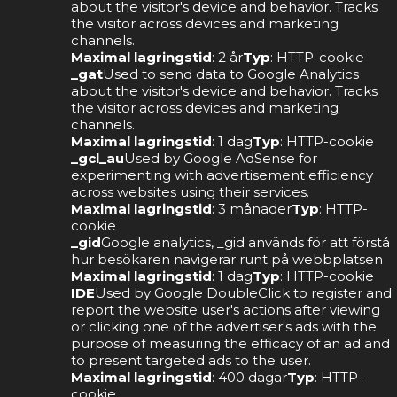
about the visitor's device and behavior. Tracks
the visitor across devices and marketing
channels.
Maximal lagringstid
: 2 år
Typ
: HTTP-cookie
_gat
Used to send data to Google Analytics
about the visitor's device and behavior. Tracks
the visitor across devices and marketing
channels.
Maximal lagringstid
: 1 dag
Typ
: HTTP-cookie
_gcl_au
Used by Google AdSense for
experimenting with advertisement efficiency
across websites using their services.
Maximal lagringstid
: 3 månader
Typ
: HTTP-
cookie
_gid
Google analytics, _gid används för att förstå
hur besökaren navigerar runt på webbplatsen
Maximal lagringstid
: 1 dag
Typ
: HTTP-cookie
IDE
Used by Google DoubleClick to register and
report the website user's actions after viewing
or clicking one of the advertiser's ads with the
purpose of measuring the efficacy of an ad and
to present targeted ads to the user.
Maximal lagringstid
: 400 dagar
Typ
: HTTP-
cookie