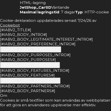
HTML-lagring
JetShop_CartID
Väntande
Maximal lagringstid
: 7 dagar
Typ
: HTTP-cookie
Cookie-deklaration uppdaterades senast 7/24/26 av
Cookiebot
[#IABV2_TITLE#]
[#IABV2_BODY_INTRO#]
[#IABV2_BODY_LEGITIMATE_INTEREST_INTRO#]
[#IABV2_BODY_PREFERENCE_INTRO#]
[#IABV2_LABEL_PURPOSES#]
[#IABV2_BODY_PURPOSES_INTRO#]
[#IABV2_BODY_PURPOSES#]
[#IABV2_LABEL_FEATURES#]
[#IABV2_BODY_FEATURES_INTRO#]
[#IABV2_BODY_FEATURES#]
[#IABV2_LABEL_PARTNERS#]
[#IABV2_BODY_PARTNERS_INTRO#]
[#IABV2_BODY_PARTNERS#]
Om
Cookies är små textfiler som kan användas av webbplatser
för att göra en användares upplevelse mer effektiv.