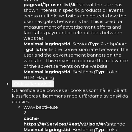
pagead/1p-user-list/#
Tracks if the user has
shown interest in specific products or events
across multiple websites and detects how the
user navigates between sites. This is used for
measurement of advertisement efforts and
facilitates payment of referral-fees between
websites.
Maximal lagringstid
: Session
Typ
: Pixelspårare
_gcl_ls
Tracks the conversion rate between the
user and the advertisement banners on the
website - This serves to optimise the relevance
of the advertisements on the website.
Maximal lagringstid
: Beständig
Typ
: Lokal
HTML-lagring
Oklassificerade
2
Oklassificerade cookies är cookies som håller på att
klassificeras tillsammans med utfärdarna av enskilda
cookies.
www.bactive.se
2
cache-
https://#/Services/Rest/v2/json/#
Väntande
Maximal lagringstid
: Beständig
Typ
: Lokal