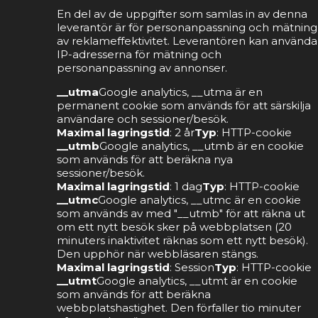
En del av de uppgifter som samlas in av denna
leverantör är för personanpassning och mätning
av reklameffektivitet. Leverantören kan använda
IP-adresserna för mätning och
personanpassning av annonser.
__utma
Google analytics, __utma är en
permanent cookie som används för att särskilja
användare och sessioner/besök.
Maximal lagringstid
: 2 år
Typ
: HTTP-cookie
__utmb
Google analytics, __utmb är en cookie
som används för att beräkna nya
sessioner/besök.
Maximal lagringstid
: 1 dag
Typ
: HTTP-cookie
__utmc
Google analytics, __utmc är en cookie
som används av med "__utmb" för att räkna ut
om ett nytt besök sker på webbplatsen (20
minuters inaktivitet räknas som ett nytt besök).
Den upphör när webbläsaren stängs.
Maximal lagringstid
: Session
Typ
: HTTP-cookie
__utmt
Google analytics, __utmt är en cookie
som används för att beräkna
webbplatshastighet. Den förfaller tio minuter