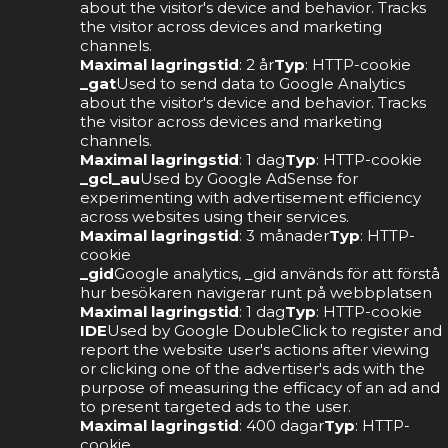
about the visitor's device and behavior. Tracks
the visitor across devices and marketing
channels.
Maximal lagringstid
: 2 år
Typ
: HTTP-cookie
_gat
Used to send data to Google Analytics
about the visitor's device and behavior. Tracks
the visitor across devices and marketing
channels.
Maximal lagringstid
: 1 dag
Typ
: HTTP-cookie
_gcl_au
Used by Google AdSense for
experimenting with advertisement efficiency
across websites using their services.
Maximal lagringstid
: 3 månader
Typ
: HTTP-
cookie
_gid
Google analytics, _gid används för att förstå
hur besökaren navigerar runt på webbplatsen
Maximal lagringstid
: 1 dag
Typ
: HTTP-cookie
IDE
Used by Google DoubleClick to register and
report the website user's actions after viewing
or clicking one of the advertiser's ads with the
purpose of measuring the efficacy of an ad and
to present targeted ads to the user.
Maximal lagringstid
: 400 dagar
Typ
: HTTP-
cookie