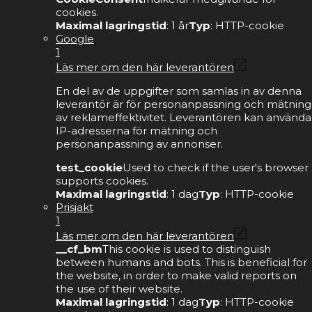
cookies.
Maximal lagringstid
: 1 år
Typ
: HTTP-cookie
Google
1
Läs mer om den här leverantören
En del av de uppgifter som samlas in av denna
leverantör är för personanpassning och mätning
av reklameffektivitet. Leverantören kan använda
IP-adresserna för mätning och
personanpassning av annonser.
test_cookie
Used to check if the user's browser
supports cookies.
Maximal lagringstid
: 1 dag
Typ
: HTTP-cookie
Prisjakt
1
Läs mer om den här leverantören
__cf_bm
This cookie is used to distinguish
between humans and bots. This is beneficial for
the website, in order to make valid reports on
the use of their website.
Maximal lagringstid
: 1 dag
Typ
: HTTP-cookie