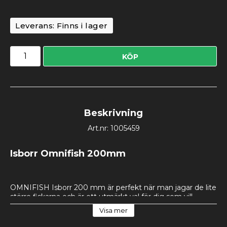
Leverans:
Finns i lager
KÖP
Beskrivning
Art.nr: 1005459
Isborr Omnifish 200mm
OMNIFISH Isborr 200 mm är perfekt när man jagar de lite 
större fiskarna och är ett utmärkt val för dig som vill 
kombinera kraft, precision och användarvänlighet på isen. 
Visa mer
Med sina innovativa rektangulära skär tar borrningen 
mindre kraft och ger en mjuk, snabb och vibrationsfri gång  