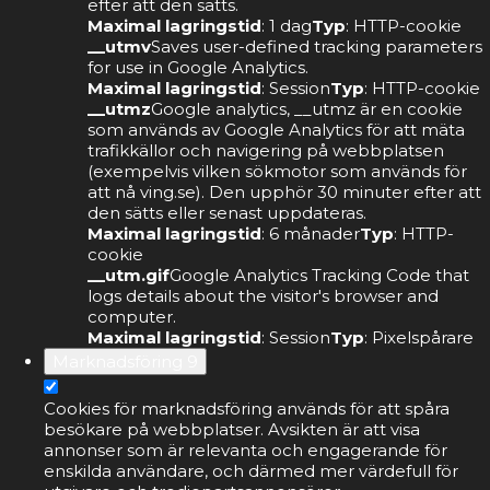
efter att den sätts.
Maximal lagringstid
: 1 dag
Typ
: HTTP-cookie
__utmv
Saves user-defined tracking parameters
for use in Google Analytics.
Maximal lagringstid
: Session
Typ
: HTTP-cookie
__utmz
Google analytics, __utmz är en cookie
som används av Google Analytics för att mäta
trafikkällor och navigering på webbplatsen
(exempelvis vilken sökmotor som används för
att nå ving.se). Den upphör 30 minuter efter att
den sätts eller senast uppdateras.
Maximal lagringstid
: 6 månader
Typ
: HTTP-
cookie
__utm.gif
Google Analytics Tracking Code that
logs details about the visitor's browser and
computer.
Maximal lagringstid
: Session
Typ
: Pixelspårare
Marknadsföring
9
Cookies för marknadsföring används för att spåra
besökare på webbplatser. Avsikten är att visa
annonser som är relevanta och engagerande för
enskilda användare, och därmed mer värdefull för