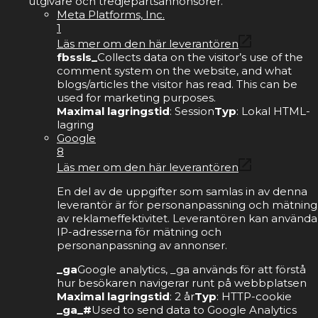
utgivare och tredjepartsannonsörer.
Meta Platforms, Inc.
1
Läs mer om den här leverantören
fbssls_
Collects data on the visitor’s use of the
comment system on the website, and what
blogs/articles the visitor has read. This can be
used for marketing purposes.
Maximal lagringstid
: Session
Typ
: Lokal HTML-
lagring
Google
8
Läs mer om den här leverantören
En del av de uppgifter som samlas in av denna
leverantör är för personanpassning och mätning
av reklameffektivitet. Leverantören kan använda
IP-adresserna för mätning och
personanpassning av annonser.
_ga
Google analytics, _ga används för att förstå
hur besökaren navigerar runt på webbplatsen
Maximal lagringstid
: 2 år
Typ
: HTTP-cookie
_ga_#
Used to send data to Google Analytics