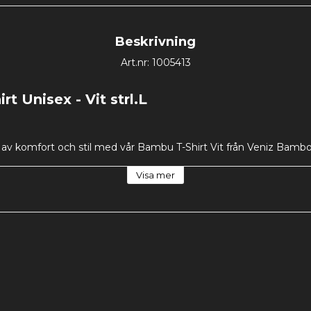
Beskrivning
Art.nr: 1005413
t Unisex - Vit strl.L
 av komfort och stil med vår Bambu T-Shirt Vit från Veniz Bamboo
tt ge dig en otroligt mjuk och följsam känsla mot huden, samtidi
och erbjuder en perfekt passform för alla tillfällen. Den naturlig
Visa mer
 håller dig sval och bekväm under varma dagar, medan den tidl
gant look. 
Med en klassisk rundhalsad design och regular fit är d
den medvetna konsumenten. Den robusta konstruktionen säkerställe
ch färg, även efter upprepade tvättar, vilket gör den till en långsi
dningen av 95% bambuviskos och 5% spandex ger en naturligt st
in kropp perfekt för både vardagsbruk, träning och avslappnad e