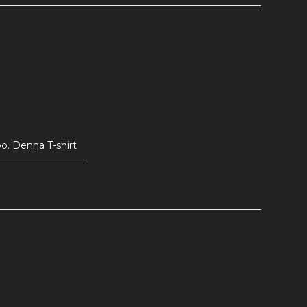
. Denna T-shirt 
gt som den 
a andningsförmågan 
ösa designen ger 
enna T-shirt ett 
r att T-shirten 
ktig investering i 
retchig passform 
legans.