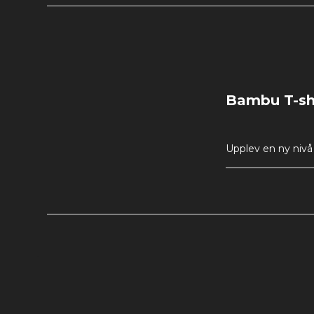
Bambu T-shir
Upplev en ny nivå
är designad för a
behåller sin form 
hos bambuviskosen
en modern och ele
stilrent val för 
behåller sin form o
din garderob. 
Blan
som rör sig med d