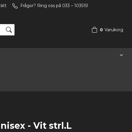
rätt
Frågor? Ring oss på 033 – 103515!
0
Varukorg
Din varukorg är tom
isex - Vit strl.L