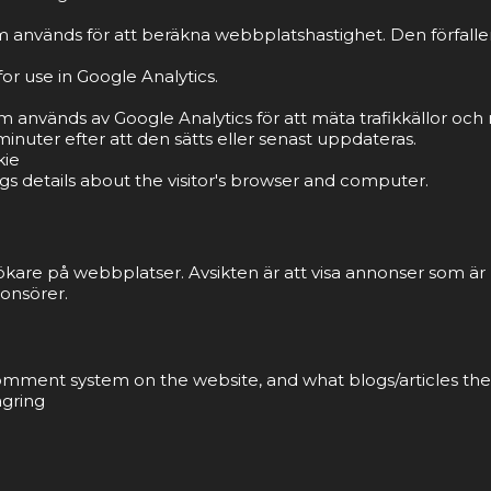
 används för att beräkna webbplatshastighet. Den förfaller 
or use in Google Analytics.
om används av Google Analytics för att mäta trafikkällor o
inuter efter att den sätts eller senast uppdateras.
kie
gs details about the visitor's browser and computer.
ökare på webbplatser. Avsikten är att visa annonser som ä
onsörer.
 comment system on the website, and what blogs/articles the
agring