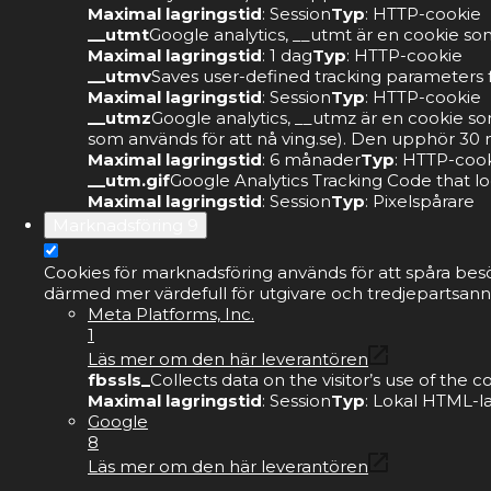
Maximal lagringstid
: Session
Typ
: HTTP-cookie
__utmt
Google analytics, __utmt är en cookie som
Maximal lagringstid
: 1 dag
Typ
: HTTP-cookie
__utmv
Saves user-defined tracking parameters f
Maximal lagringstid
: Session
Typ
: HTTP-cookie
__utmz
Google analytics, __utmz är en cookie s
som används för att nå ving.se). Den upphör 30 m
Maximal lagringstid
: 6 månader
Typ
: HTTP-coo
__utm.gif
Google Analytics Tracking Code that lo
Maximal lagringstid
: Session
Typ
: Pixelspårare
Marknadsföring
9
Cookies för marknadsföring används för att spåra bes
därmed mer värdefull för utgivare och tredjepartsann
Meta Platforms, Inc.
1
Läs mer om den här leverantören
fbssls_
Collects data on the visitor’s use of the
Maximal lagringstid
: Session
Typ
: Lokal HTML-l
Google
8
Läs mer om den här leverantören