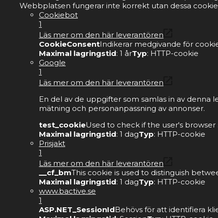
Webbplatsen fungerar inte korrekt utan dessa cookie
Cookiebot
1
Läs mer om den här leverantören
CookieConsent
Indikerar medgivande för cookie
Maximal lagringstid
: 1 år
Typ
: HTTP-cookie
Google
1
Läs mer om den här leverantören
En del av de uppgifter som samlas in av denna l
mätning och personanpassning av annonser.
test_cookie
Used to check if the user's browser
Maximal lagringstid
: 1 dag
Typ
: HTTP-cookie
Prisjakt
1
Läs mer om den här leverantören
__cf_bm
This cookie is used to distinguish betwe
Maximal lagringstid
: 1 dag
Typ
: HTTP-cookie
www.bactive.se
1
ASP.NET_SessionId
Behövs för att identifiera 