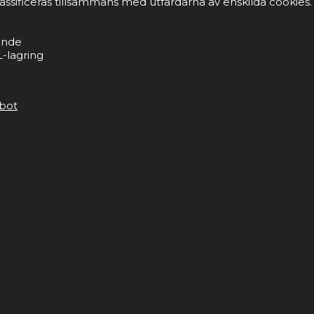
lassificeras tillsammans med utfärdarna av enskilda cookies.
ande
-lagring
bot