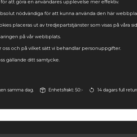
för att göra en användares upplevelse mer effektiv.
r absolut nödvändiga för att kunna använda den här webbpla
ies placeras ut av tredjepartstjänster som visas på våra sid
rklaringen på vår webbplats.
r oss och på vilket sätt vi behandlar personuppgifter.
s gällande ditt samtycke.
ingen samma dag.
Enhetsfrakt: 50:-
14 dagars full retur