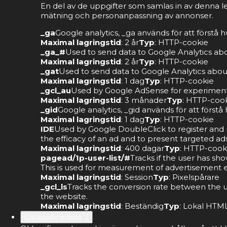
En del av de uppgifter som samlas in av denna l
mätning och personanpassning av annonser.
_ga
Google analytics, _ga används för att förstå
Maximal lagringstid
: 2 år
Typ
: HTTP-cookie
_ga_#
Used to send data to Google Analytics abou
Maximal lagringstid
: 2 år
Typ
: HTTP-cookie
_gat
Used to send data to Google Analytics about 
Maximal lagringstid
: 1 dag
Typ
: HTTP-cookie
_gcl_au
Used by Google AdSense for experimentin
Maximal lagringstid
: 3 månader
Typ
: HTTP-coo
_gid
Google analytics, _gid används för att förs
Maximal lagringstid
: 1 dag
Typ
: HTTP-cookie
IDE
Used by Google DoubleClick to register and re
the efficacy of an ad and to present targeted ads
Maximal lagringstid
: 400 dagar
Typ
: HTTP-cook
pagead/1p-user-list/#
Tracks if the user has sh
This is used for measurement of advertisement ef
Maximal lagringstid
: Session
Typ
: Pixelspårare
_gcl_ls
Tracks the conversion rate between the u
the website.
Maximal lagringstid
: Beständig
Typ
: Lokal HTML
Oklassificerade
2