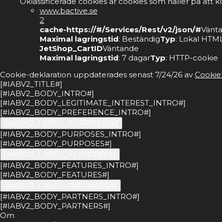
Oklassificerade cookies är cookies som håller på att k
www.bactive.se
2
cache-https://#/Services/Rest/v2/json/#
Vänt
Maximal lagringstid
: Beständig
Typ
: Lokal HTML
JetShop_CartID
Väntande
Maximal lagringstid
: 7 dagar
Typ
: HTTP-cookie
Cookie-deklaration uppdaterades senast 7/24/26 av
Cookie
[#IABV2_TITLE#]
[#IABV2_BODY_INTRO#]
[#IABV2_BODY_LEGITIMATE_INTEREST_INTRO#]
[#IABV2_BODY_PREFERENCE_INTRO#]
[#IABV2_LABEL_PURPOSES#]
[#IABV2_BODY_PURPOSES_INTRO#]
[#IABV2_BODY_PURPOSES#]
[#IABV2_LABEL_FEATURES#]
[#IABV2_BODY_FEATURES_INTRO#]
[#IABV2_BODY_FEATURES#]
[#IABV2_LABEL_PARTNERS#]
[#IABV2_BODY_PARTNERS_INTRO#]
[#IABV2_BODY_PARTNERS#]
Om