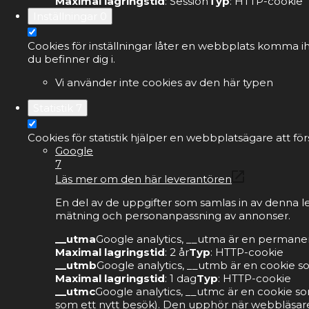
Maximal lagringstid
: Session
Typ
: HTTP-cookie
Inställningar
0
Cookies för inställningar låter en webbplats komma ih
du befinner dig i.
Vi använder inte cookies av den här typen
Statistik
7
Cookies för statistik hjälper en webbplatsägare att 
Google
7
Läs mer om den här leverantören
En del av de uppgifter som samlas in av denna l
mätning och personanpassning av annonser.
__utma
Google analytics, __utma är en permanen
Maximal lagringstid
: 2 år
Typ
: HTTP-cookie
__utmb
Google analytics, __utmb är en cookie s
Maximal lagringstid
: 1 dag
Typ
: HTTP-cookie
__utmc
Google analytics, __utmc är en cookie so
som ett nytt besök). Den upphör när webbläsare