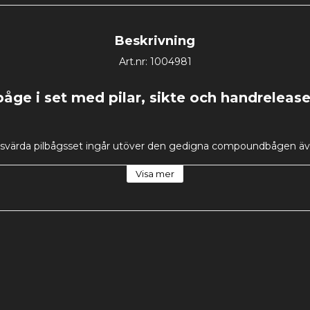
Beskrivning
Art.nr: 1004981
e i set med pilar, sikte och handreleas
isvärda pilbågsset ingår utöver den gedigna compoundbågen även
 compoundsikte, pilhylla av borsttyp, handledsrelease, stabilisator, 
 och 1st FITA tapet 60x60cm. Draglängden är mellan 18.25-29?. 
Visa mer
15 - 45LBS. För att ändra styrkan på Compoundbågen växelskruvar
t ) in eller utåt. Till den här pilbågen rekommenderar vi enbart a
tt klara av den kraft som bågen genererar. Compoundbågen har en
 beskriver hur många procent av kraften som avlastas när du spän
krävs det mindre styrka hos skytten, när bågen dras tillbaka och ä
julen över och avlastar en stor del av den energi som lemmarna ha
styrka när du släpper pilen och strängen. Köp en pilbåge och bör
ina vänner, utmana hela familjen på en gårdskamp. En mycket pr
 säkert skytte och spara dina pilar från slitage och för att förhindra
uta mot tavla och pilfång. Bågen väger 2050 g samt är 81 cm lång