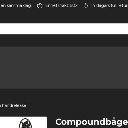
ingen samma dag.
Enhetsfrakt: 50:-
14 dagars full retur
h handrelease
Compoundbåge i 