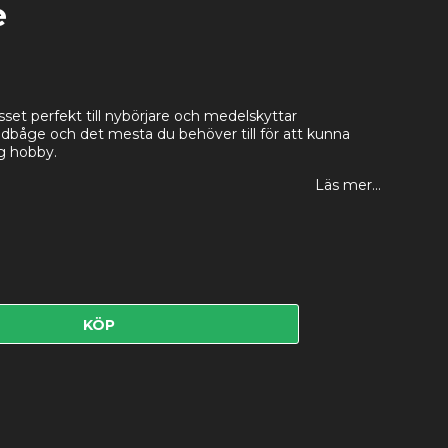
e
gsset perfekt till nybörjare och medelskyttar
dbåge och det mesta du behöver till för att kunna
ig hobby.
Läs mer...
KÖP