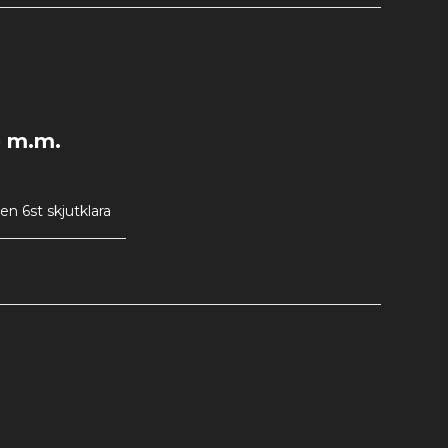
e m.m.
 6st skjutklara 
strängvax, 
Compoundbågen är 
 du lembultarna ( 
tt man använder 
 Let Off på upp 
ner bågen. Tack 
r nästan helt 
r lagrat. 
ja ha roligt 
isvärd pilbåge! 
r att de går av 
.