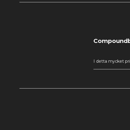
Compoundbåg
I detta mycket pr
pilar, fiberoptiskt
verktyg, bågställ
justerbar mellan 
lika mycket i tage
carbonpilar för a
till 75%. Let Off,
vare hjulsystemet 
uppspänd, rullar h
Fortfarande samma 
tillsammans med d
För att bedriva ett
skall du helst skj