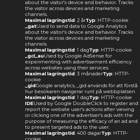
about the visitor's device and behavior. Tracks
the visitor across devices and marketing
channels.
Maximal lagringstid
: 2 år
Typ
: HTTP-cookie
_gat
Used to send data to Google Analytics
about the visitor's device and behavior. Tracks
the visitor across devices and marketing
channels.
Maximal lagringstid
: 1 dag
Typ
: HTTP-cookie
_gcl_au
Used by Google AdSense for
experimenting with advertisement efficiency
across websites using their services.
Maximal lagringstid
: 3 månader
Typ
: HTTP-
cookie
_gid
Google analytics, _gid används för att förstå
hur besökaren navigerar runt på webbplatsen
Maximal lagringstid
: 1 dag
Typ
: HTTP-cookie
IDE
Used by Google DoubleClick to register and
report the website user's actions after viewing
or clicking one of the advertiser's ads with the
purpose of measuring the efficacy of an ad and
to present targeted ads to the user.
Maximal lagringstid
: 400 dagar
Typ
: HTTP-
cookie