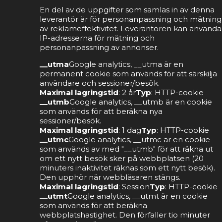
En del av de uppgifter som samlas in av denna
leverantör är för personanpassning och mätning
av reklameffektivitet. Leverantören kan använda
IP-adresserna för mätning och
personanpassning av annonser.
__utma
Google analytics, __utma är en
permanent cookie som används för att särskilja
användare och sessioner/besök.
Maximal lagringstid
: 2 år
Typ
: HTTP-cookie
__utmb
Google analytics, __utmb är en cookie
som används för att beräkna nya
sessioner/besök.
Maximal lagringstid
: 1 dag
Typ
: HTTP-cookie
__utmc
Google analytics, __utmc är en cookie
som används av med "__utmb" för att räkna ut
om ett nytt besök sker på webbplatsen (20
minuters inaktivitet räknas som ett nytt besök).
Den upphör när webbläsaren stängs.
Maximal lagringstid
: Session
Typ
: HTTP-cookie
__utmt
Google analytics, __utmt är en cookie
som används för att beräkna
webbplatshastighet. Den förfaller tio minuter