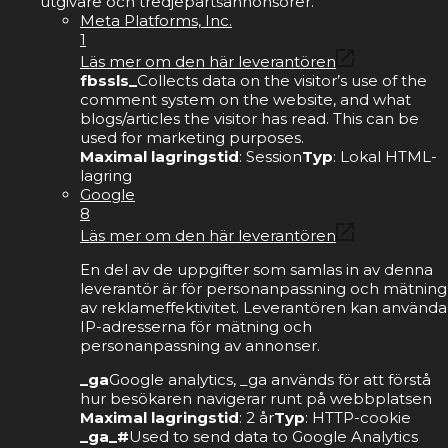
utgivare och tredjepartsannonsörer.
Meta Platforms, Inc.
1
Läs mer om den här leverantören
fbssls_
Collects data on the visitor’s use of the
comment system on the website, and what
blogs/articles the visitor has read. This can be
used for marketing purposes.
Maximal lagringstid
: Session
Typ
: Lokal HTML-
lagring
Google
8
Läs mer om den här leverantören
En del av de uppgifter som samlas in av denna
leverantör är för personanpassning och mätning
av reklameffektivitet. Leverantören kan använda
IP-adresserna för mätning och
personanpassning av annonser.
_ga
Google analytics, _ga används för att förstå
hur besökaren navigerar runt på webbplatsen
Maximal lagringstid
: 2 år
Typ
: HTTP-cookie
_ga_#
Used to send data to Google Analytics