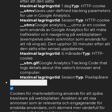
efter att den sätts.
Maximal lagringstid
: 1 dag
Typ
: HTTP-cookie
__utmv
Saves user-defined tracking parameters
for use in Google Analytics.
Maximal lagringstid
: Session
Typ
: HTTP-cookie
__utmz
Google analytics, __utmz är en cookie
som används av Google Analytics för att mäta
trafikkällor och navigering på webbplatsen
(exempelvis vilken sökmotor som används för
att nå ving.se). Den upphör 30 minuter efter att
den sätts eller senast uppdateras.
Maximal lagringstid
: 6 månader
Typ
: HTTP-
cookie
__utm.gif
Google Analytics Tracking Code that
logs details about the visitor's browser and
computer.
Maximal lagringstid
: Session
Typ
: Pixelspårare
Marknadsföring
9
Cookies för marknadsföring används för att spåra
besökare på webbplatser. Avsikten är att visa
annonser som är relevanta och engagerande för
enskilda användare, och därmed mer värdefull för