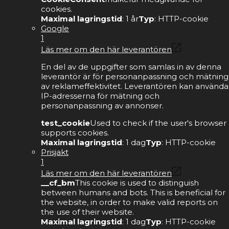
cookies.
Maximal lagringstid
: 1 år
Typ
: HTTP-cookie
Google
1
Läs mer om den här leverantören
En del av de uppgifter som samlas in av denna
leverantör är för personanpassning och mätning
av reklameffektivitet. Leverantören kan använda
IP-adresserna för mätning och
personanpassning av annonser.
test_cookie
Used to check if the user's browser
supports cookies.
Maximal lagringstid
: 1 dag
Typ
: HTTP-cookie
Prisjakt
1
Läs mer om den här leverantören
__cf_bm
This cookie is used to distinguish
between humans and bots. This is beneficial for
the website, in order to make valid reports on
the use of their website.
Maximal lagringstid
: 1 dag
Typ
: HTTP-cookie