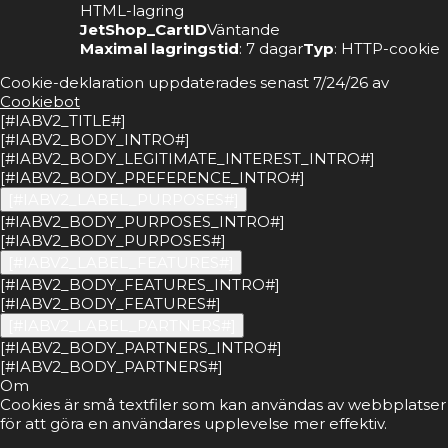
HTML-lagring
JetShop_CartID
Väntande
Maximal lagringstid
: 7 dagar
Typ
: HTTP-cookie
Cookie-deklaration uppdaterades senast 7/24/26 av
Cookiebot
[#IABV2_TITLE#]
[#IABV2_BODY_INTRO#]
[#IABV2_BODY_LEGITIMATE_INTEREST_INTRO#]
[#IABV2_BODY_PREFERENCE_INTRO#]
[#IABV2_LABEL_PURPOSES#]
[#IABV2_BODY_PURPOSES_INTRO#]
[#IABV2_BODY_PURPOSES#]
[#IABV2_LABEL_FEATURES#]
[#IABV2_BODY_FEATURES_INTRO#]
[#IABV2_BODY_FEATURES#]
[#IABV2_LABEL_PARTNERS#]
[#IABV2_BODY_PARTNERS_INTRO#]
[#IABV2_BODY_PARTNERS#]
Om
Cookies är små textfiler som kan användas av webbplatser
för att göra en användares upplevelse mer effektiv.