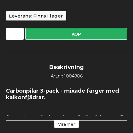
Leverans:
Finns i lager
KÖP
Beskrivning
Art.nr: 1004986
Carbonpilar 3-pack - mixade färger med 
kalkonfjädrar.
Carbonpilar som är våra starkaste pilar för pilbågar upp till 
70lbs. Försedda med 3,5" kalkonfjädrar. Önskas någon 
Visa mer
speciell färgblandning så säg gärna till vid 