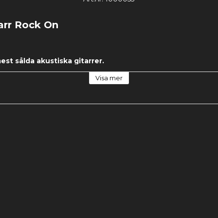
arr Rock On
est sålda akustiska gitarrer. 
Visa mer
 kvalitet och är perfekt som en första gitarr. Dessutom med verkl
onsträngar och stämskruvar av mässing och stål. Längd 105cm. K
 stämmare. 2års Garanti.
 du blir nöjd, annars bjuder vi på returfrakten!