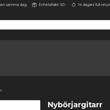
ingen samma dag.
Enhetsfrakt: 50:-
14 dagars full retur
rr
Nybörjargitarr