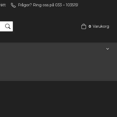
rätt
Frågor? Ring oss på 033 – 103515!
0
Varukorg
Din varukorg är tom