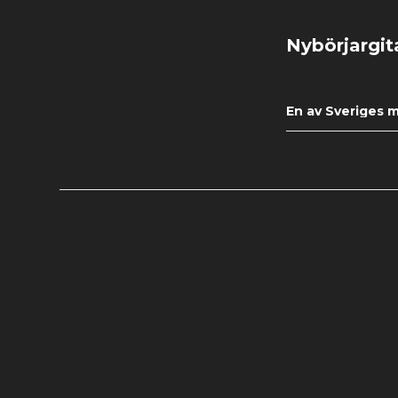
Nybörjargit
En av Sveriges m
Gitarren är av hög
och bra ljud. Nyl
bag och kanske en
Vi garanterar att