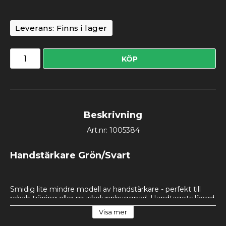
Leverans:
Finns i lager
KÖP
Beskrivning
Art.nr: 1005384
Handstärkare Grön/Svart
Smidig lite mindre modell av handstärkare - perfekt till 
rehab träning eller muskeluppbyggnad. Handtagets längd 
är 8.5cm. Handstärkaren säljes styckvis. 
Visa mer