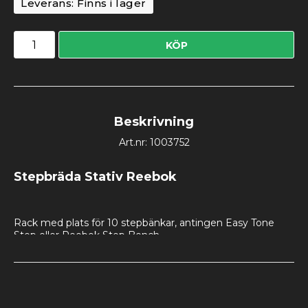
Leverans:
Finns i lager
KÖP
Beskrivning
Art.nr: 1003752
Stepbräda Stativ Reebok
Rack med plats för 10 stepbänkar, antingen Easy Tone 
Step eller Reebok Step Bench.