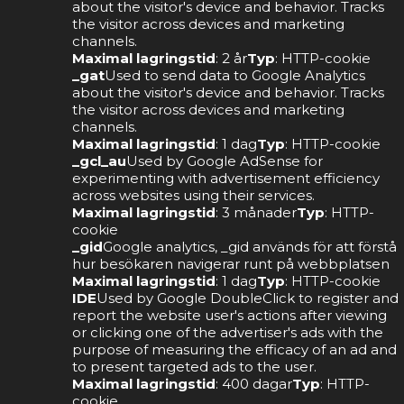
about the visitor's device and behavior. Tracks
the visitor across devices and marketing
channels.
Maximal lagringstid
: 2 år
Typ
: HTTP-cookie
_gat
Used to send data to Google Analytics
about the visitor's device and behavior. Tracks
the visitor across devices and marketing
channels.
Maximal lagringstid
: 1 dag
Typ
: HTTP-cookie
_gcl_au
Used by Google AdSense for
experimenting with advertisement efficiency
across websites using their services.
Maximal lagringstid
: 3 månader
Typ
: HTTP-
cookie
_gid
Google analytics, _gid används för att förstå
hur besökaren navigerar runt på webbplatsen
Maximal lagringstid
: 1 dag
Typ
: HTTP-cookie
IDE
Used by Google DoubleClick to register and
report the website user's actions after viewing
or clicking one of the advertiser's ads with the
purpose of measuring the efficacy of an ad and
to present targeted ads to the user.
Maximal lagringstid
: 400 dagar
Typ
: HTTP-
cookie