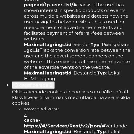
pagead/1p-user-list/#
Tracks if the user has
shown interest in specific products or events
across multiple websites and detects how the
user navigates between sites. This is used for
measurement of advertisement efforts and
facilitates payment of referral-fees between
websites.
Maximal lagringstid
: Session
Typ
: Pixelspårare
_gcl_ls
Tracks the conversion rate between the
user and the advertisement banners on the
website - This serves to optimise the relevance
of the advertisements on the website.
Maximal lagringstid
: Beständig
Typ
: Lokal
HTML-lagring
Oklassificerade
2
Oklassificerade cookies är cookies som håller på att
klassificeras tillsammans med utfärdarna av enskilda
cookies.
www.bactive.se
2
cache-
https://#/Services/Rest/v2/json/#
Väntande
Maximal lagringstid
: Beständig
Typ
: Lokal