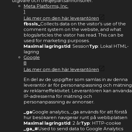
utgivare och tredjepartsannonsörer.
Meta Platforms, Inc.
1
Läs mer om den här leverantören
fbssls_
Collects data on the visitor’s use of the
comment system on the website, and what
blogs/articles the visitor has read. This can be
used for marketing purposes.
Maximal lagringstid
: Session
Typ
: Lokal HTML-
lagring
Google
8
Läs mer om den här leverantören
En del av de uppgifter som samlas in av denna
leverantör är för personanpassning och mätning
av reklameffektivitet. Leverantören kan använda
IP-adresserna för mätning och
personanpassning av annonser.
_ga
Google analytics, _ga används för att förstå
hur besökaren navigerar runt på webbplatsen
Maximal lagringstid
: 2 år
Typ
: HTTP-cookie
_ga_#
Used to send data to Google Analytics