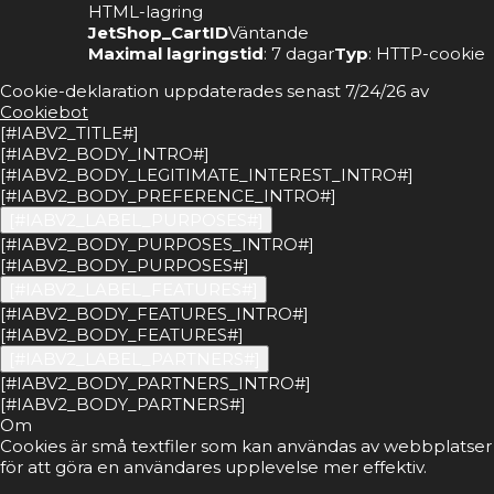
HTML-lagring
JetShop_CartID
Väntande
Maximal lagringstid
: 7 dagar
Typ
: HTTP-cookie
Cookie-deklaration uppdaterades senast 7/24/26 av
Cookiebot
[#IABV2_TITLE#]
[#IABV2_BODY_INTRO#]
[#IABV2_BODY_LEGITIMATE_INTEREST_INTRO#]
[#IABV2_BODY_PREFERENCE_INTRO#]
[#IABV2_LABEL_PURPOSES#]
[#IABV2_BODY_PURPOSES_INTRO#]
[#IABV2_BODY_PURPOSES#]
[#IABV2_LABEL_FEATURES#]
[#IABV2_BODY_FEATURES_INTRO#]
[#IABV2_BODY_FEATURES#]
[#IABV2_LABEL_PARTNERS#]
[#IABV2_BODY_PARTNERS_INTRO#]
[#IABV2_BODY_PARTNERS#]
Om
Cookies är små textfiler som kan användas av webbplatser
för att göra en användares upplevelse mer effektiv.