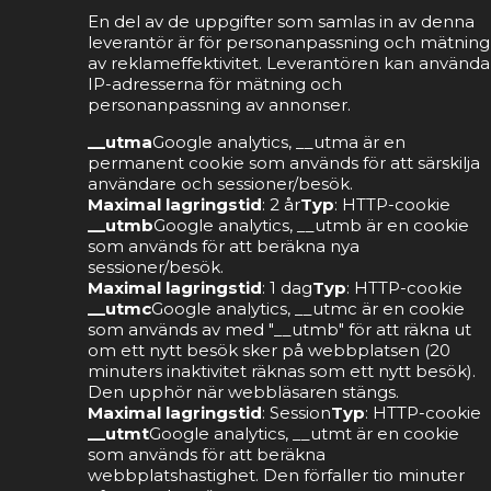
En del av de uppgifter som samlas in av denna
leverantör är för personanpassning och mätning
av reklameffektivitet. Leverantören kan använda
IP-adresserna för mätning och
personanpassning av annonser.
__utma
Google analytics, __utma är en
permanent cookie som används för att särskilja
användare och sessioner/besök.
Maximal lagringstid
: 2 år
Typ
: HTTP-cookie
__utmb
Google analytics, __utmb är en cookie
som används för att beräkna nya
sessioner/besök.
Maximal lagringstid
: 1 dag
Typ
: HTTP-cookie
__utmc
Google analytics, __utmc är en cookie
som används av med "__utmb" för att räkna ut
om ett nytt besök sker på webbplatsen (20
minuters inaktivitet räknas som ett nytt besök).
Den upphör när webbläsaren stängs.
Maximal lagringstid
: Session
Typ
: HTTP-cookie
__utmt
Google analytics, __utmt är en cookie
som används för att beräkna
webbplatshastighet. Den förfaller tio minuter