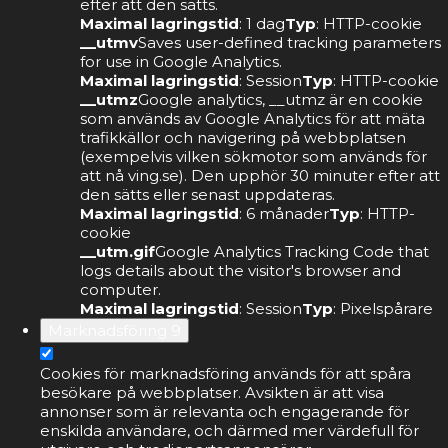
efter att den sätts.
Maximal lagringstid
: 1 dag
Typ
: HTTP-cookie
__utmv
Saves user-defined tracking parameters
for use in Google Analytics.
Maximal lagringstid
: Session
Typ
: HTTP-cookie
__utmz
Google analytics, __utmz är en cookie
som används av Google Analytics för att mäta
trafikkällor och navigering på webbplatsen
(exempelvis vilken sökmotor som används för
att nå ving.se). Den upphör 30 minuter efter att
den sätts eller senast uppdateras.
Maximal lagringstid
: 6 månader
Typ
: HTTP-
cookie
__utm.gif
Google Analytics Tracking Code that
logs details about the visitor's browser and
computer.
Maximal lagringstid
: Session
Typ
: Pixelspårare
Marknadsföring
9
Cookies för marknadsföring används för att spåra
besökare på webbplatser. Avsikten är att visa
annonser som är relevanta och engagerande för
enskilda användare, och därmed mer värdefull för