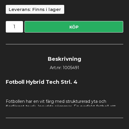
Leverans:
Finns i lager
KÖP
Beskrivning
Art.nr: 1005491
Fotboll Hybrid Tech Strl. 4
Fotbollen har en vit färg med strukturerad yta och 
flerfärgat tryck. Insydda sömmar. En perfekt fotboll att 
börja sin fotbollskarriär med!