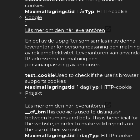
cookies.
Maximal lagringstid
: 1 år
Typ
: HTTP-cookie
Google
1
Läs mer om den här leverantören
En del av de uppgifter som samlas in av denna
leverantör är för personanpassning och mätning
av reklameffektivitet. Leverantören kan använda
IP-adresserna för mätning och
personanpassning av annonser.
test_cookie
Used to check if the user's browser
supports cookies.
Maximal lagringstid
: 1 dag
Typ
: HTTP-cookie
Prisjakt
1
Läs mer om den här leverantören
__cf_bm
This cookie is used to distinguish
between humans and bots. This is beneficial for
the website, in order to make valid reports on
the use of their website.
Maximal lagringstid
: 1 dag
Typ
: HTTP-cookie