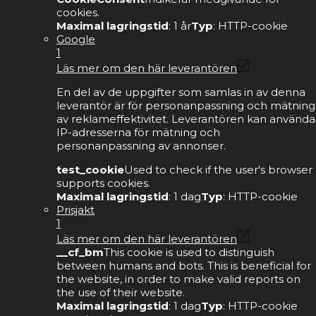
cookies.
Maximal lagringstid
: 1 år
Typ
: HTTP-cookie
Google
1
Läs mer om den här leverantören
En del av de uppgifter som samlas in av denna
leverantör är för personanpassning och mätning
av reklameffektivitet. Leverantören kan använda
IP-adresserna för mätning och
personanpassning av annonser.
test_cookie
Used to check if the user's browser
supports cookies.
Maximal lagringstid
: 1 dag
Typ
: HTTP-cookie
Prisjakt
1
Läs mer om den här leverantören
__cf_bm
This cookie is used to distinguish
between humans and bots. This is beneficial for
the website, in order to make valid reports on
the use of their website.
Maximal lagringstid
: 1 dag
Typ
: HTTP-cookie