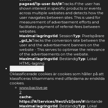
pagead/1p-user-list/#
Tracks if the user has
shown interest in specific products or events
across multiple websites and detects how the
user navigates between sites. This is used for
measurement of advertisement efforts and
facilitates payment of referral-fees between
websites.
Maximal lagringstid
: Session
Typ
: Pixelspårare
_gcl_ls
Tracks the conversion rate between the
user and the advertisement banners on the
website - This serves to optimise the relevance
of the advertisements on the website.
Maximal lagringstid
: Beständig
Typ
: Lokal
HTML-lagring
Oklassificerade
2
Oklassificerade cookies är cookies som håller på att
klassificeras tillsammans med utfärdarna av enskilda
cookies.
www.bactive.se
2
cache-
https://#/Services/Rest/v2/json/#
Väntande
Maximal lagringstid
: Beständig
Typ
: Lokal