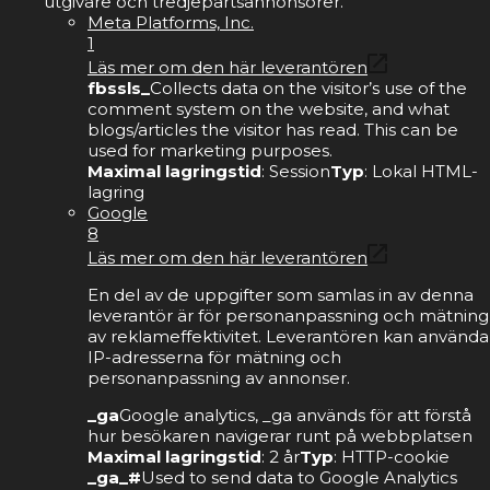
utgivare och tredjepartsannonsörer.
Meta Platforms, Inc.
1
Läs mer om den här leverantören
fbssls_
Collects data on the visitor’s use of the
comment system on the website, and what
blogs/articles the visitor has read. This can be
used for marketing purposes.
Maximal lagringstid
: Session
Typ
: Lokal HTML-
lagring
Google
8
Läs mer om den här leverantören
En del av de uppgifter som samlas in av denna
leverantör är för personanpassning och mätning
av reklameffektivitet. Leverantören kan använda
IP-adresserna för mätning och
personanpassning av annonser.
_ga
Google analytics, _ga används för att förstå
hur besökaren navigerar runt på webbplatsen
Maximal lagringstid
: 2 år
Typ
: HTTP-cookie
_ga_#
Used to send data to Google Analytics