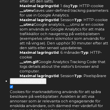
efter att den sätts.
Maximal lagringstid
: 1 dag
Typ
: HTTP-cookie
__utmv
Saves user-defined tracking parameters
for use in Google Analytics.
Maximal lagringstid
: Session
Typ
: HTTP-cookie
__utmz
Google analytics, __utmz är en cookie
som används av Google Analytics för att mäta
trafikkällor och navigering på webbplatsen
(exempelvis vilken sökmotor som används för
att nå ving.se). Den upphör 30 minuter efter att
den sätts eller senast uppdateras.
Maximal lagringstid
: 6 månader
Typ
: HTTP-
cookie
__utm.gif
Google Analytics Tracking Code that
logs details about the visitor's browser and
computer.
Maximal lagringstid
: Session
Typ
: Pixelspårare
Marknadsföring
9
Cookies för marknadsföring används för att spåra
besökare på webbplatser. Avsikten är att visa
annonser som är relevanta och engagerande för
enskilda användare, och därmed mer värdefull för