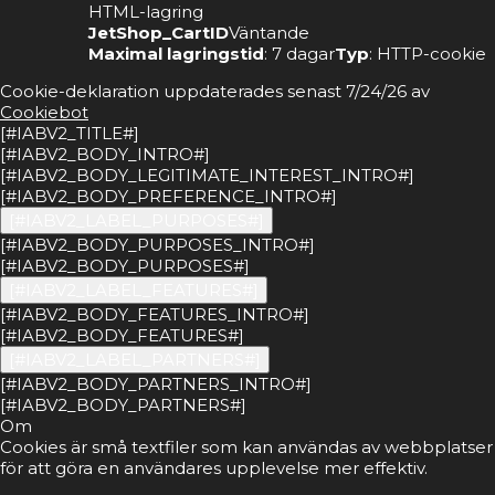
HTML-lagring
JetShop_CartID
Väntande
Maximal lagringstid
: 7 dagar
Typ
: HTTP-cookie
Cookie-deklaration uppdaterades senast 7/24/26 av
Cookiebot
[#IABV2_TITLE#]
[#IABV2_BODY_INTRO#]
[#IABV2_BODY_LEGITIMATE_INTEREST_INTRO#]
[#IABV2_BODY_PREFERENCE_INTRO#]
[#IABV2_LABEL_PURPOSES#]
[#IABV2_BODY_PURPOSES_INTRO#]
[#IABV2_BODY_PURPOSES#]
[#IABV2_LABEL_FEATURES#]
[#IABV2_BODY_FEATURES_INTRO#]
[#IABV2_BODY_FEATURES#]
[#IABV2_LABEL_PARTNERS#]
[#IABV2_BODY_PARTNERS_INTRO#]
[#IABV2_BODY_PARTNERS#]
Om
Cookies är små textfiler som kan användas av webbplatser
för att göra en användares upplevelse mer effektiv.