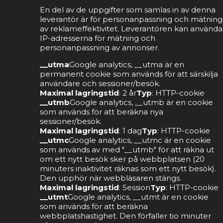
En del av de uppgifter som samlas in av denna
leverantör är för personanpassning och mätning
av reklameffektivitet. Leverantören kan använda
IP-adresserna för mätning och
personanpassning av annonser.
__utma
Google analytics, __utma är en
permanent cookie som används för att särskilja
användare och sessioner/besök.
Maximal lagringstid
: 2 år
Typ
: HTTP-cookie
__utmb
Google analytics, __utmb är en cookie
som används för att beräkna nya
sessioner/besök.
Maximal lagringstid
: 1 dag
Typ
: HTTP-cookie
__utmc
Google analytics, __utmc är en cookie
som används av med "__utmb" för att räkna ut
om ett nytt besök sker på webbplatsen (20
minuters inaktivitet räknas som ett nytt besök).
Den upphör när webbläsaren stängs.
Maximal lagringstid
: Session
Typ
: HTTP-cookie
__utmt
Google analytics, __utmt är en cookie
som används för att beräkna
webbplatshastighet. Den förfaller tio minuter