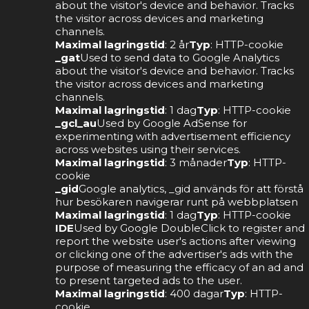
about the visitor's device and behavior. Tracks
the visitor across devices and marketing
channels.
Maximal lagringstid
: 2 år
Typ
: HTTP-cookie
_gat
Used to send data to Google Analytics
about the visitor's device and behavior. Tracks
the visitor across devices and marketing
channels.
Maximal lagringstid
: 1 dag
Typ
: HTTP-cookie
_gcl_au
Used by Google AdSense for
experimenting with advertisement efficiency
across websites using their services.
Maximal lagringstid
: 3 månader
Typ
: HTTP-
cookie
_gid
Google analytics, _gid används för att förstå
hur besökaren navigerar runt på webbplatsen
Maximal lagringstid
: 1 dag
Typ
: HTTP-cookie
IDE
Used by Google DoubleClick to register and
report the website user's actions after viewing
or clicking one of the advertiser's ads with the
purpose of measuring the efficacy of an ad and
to present targeted ads to the user.
Maximal lagringstid
: 400 dagar
Typ
: HTTP-
cookie