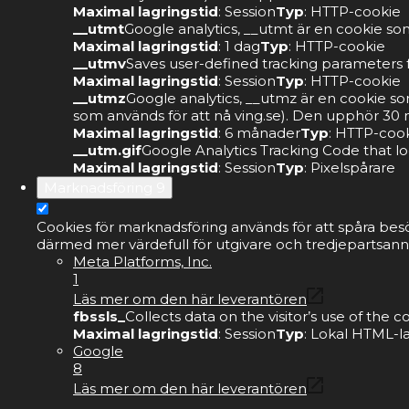
Maximal lagringstid
: Session
Typ
: HTTP-cookie
__utmt
Google analytics, __utmt är en cookie som
Maximal lagringstid
: 1 dag
Typ
: HTTP-cookie
__utmv
Saves user-defined tracking parameters f
Maximal lagringstid
: Session
Typ
: HTTP-cookie
__utmz
Google analytics, __utmz är en cookie s
som används för att nå ving.se). Den upphör 30 m
Maximal lagringstid
: 6 månader
Typ
: HTTP-coo
__utm.gif
Google Analytics Tracking Code that lo
Maximal lagringstid
: Session
Typ
: Pixelspårare
Marknadsföring
9
Cookies för marknadsföring används för att spåra bes
därmed mer värdefull för utgivare och tredjepartsann
Meta Platforms, Inc.
1
Läs mer om den här leverantören
fbssls_
Collects data on the visitor’s use of the
Maximal lagringstid
: Session
Typ
: Lokal HTML-l
Google
8
Läs mer om den här leverantören