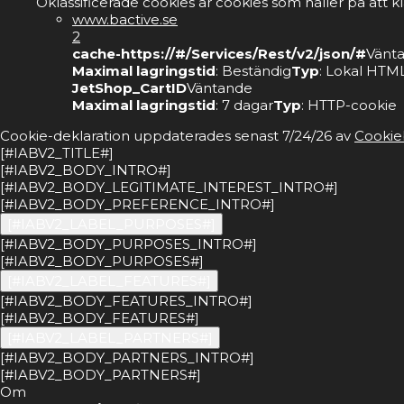
Oklassificerade cookies är cookies som håller på att k
www.bactive.se
2
cache-https://#/Services/Rest/v2/json/#
Vänt
Maximal lagringstid
: Beständig
Typ
: Lokal HTML
JetShop_CartID
Väntande
Maximal lagringstid
: 7 dagar
Typ
: HTTP-cookie
Cookie-deklaration uppdaterades senast 7/24/26 av
Cookie
[#IABV2_TITLE#]
[#IABV2_BODY_INTRO#]
[#IABV2_BODY_LEGITIMATE_INTEREST_INTRO#]
[#IABV2_BODY_PREFERENCE_INTRO#]
[#IABV2_LABEL_PURPOSES#]
[#IABV2_BODY_PURPOSES_INTRO#]
[#IABV2_BODY_PURPOSES#]
[#IABV2_LABEL_FEATURES#]
[#IABV2_BODY_FEATURES_INTRO#]
[#IABV2_BODY_FEATURES#]
[#IABV2_LABEL_PARTNERS#]
[#IABV2_BODY_PARTNERS_INTRO#]
[#IABV2_BODY_PARTNERS#]
Om