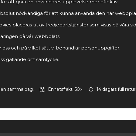
för att göra en användares upplevelse mer effektiv.
r absolut nödvändiga för att kunna använda den här webbpla
ies placeras ut av tredjepartstjänster som visas på våra sid
rklaringen på vår webbplats.
r oss och på vilket sätt vi behandlar personuppgifter.
s gällande ditt samtycke.
ingen samma dag.
Enhetsfrakt: 50:-
14 dagars full retur