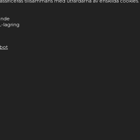
lassificeras tillsammans med utfärdarna av enskilda cookies.
ande
-lagring
bot