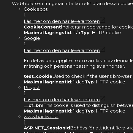
Webbplatsen fungerar inte korrekt utan dessa cookie
Cookiebot
1
Läs mer om den här leverantören
CookieConsent
Indikerar medgivande för cookie
Maximal lagringstid
: 1 år
Typ
: HTTP-cookie
Google
1
Läs mer om den här leverantören
En del av de uppgifter som samlas in av denna l
mätning och personanpassning av annonser.
test_cookie
Used to check if the user's browser
Maximal lagringstid
: 1 dag
Typ
: HTTP-cookie
Prisjakt
1
Läs mer om den här leverantören
__cf_bm
This cookie is used to distinguish betwe
Maximal lagringstid
: 1 dag
Typ
: HTTP-cookie
www.bactive.se
1
ASP.NET_SessionId
Behövs för att identifiera 