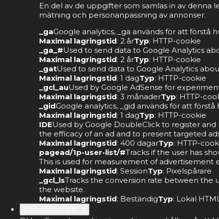
En del av de uppgifter som samlas in av denna l
mätning och personanpassning av annonser.
_ga
Google analytics, _ga används för att förstå
Maximal lagringstid
: 2 år
Typ
: HTTP-cookie
_ga_#
Used to send data to Google Analytics abou
Maximal lagringstid
: 2 år
Typ
: HTTP-cookie
_gat
Used to send data to Google Analytics about 
Maximal lagringstid
: 1 dag
Typ
: HTTP-cookie
_gcl_au
Used by Google AdSense for experimentin
Maximal lagringstid
: 3 månader
Typ
: HTTP-coo
_gid
Google analytics, _gid används för att förs
Maximal lagringstid
: 1 dag
Typ
: HTTP-cookie
IDE
Used by Google DoubleClick to register and re
the efficacy of an ad and to present targeted ads
Maximal lagringstid
: 400 dagar
Typ
: HTTP-cook
pagead/1p-user-list/#
Tracks if the user has sh
This is used for measurement of advertisement ef
Maximal lagringstid
: Session
Typ
: Pixelspårare
_gcl_ls
Tracks the conversion rate between the u
the website.
Maximal lagringstid
: Beständig
Typ
: Lokal HTML
Oklassificerade
2