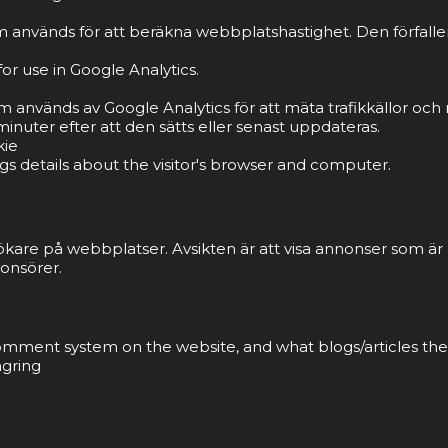
 används för att beräkna webbplatshastighet. Den förfaller 
or use in Google Analytics.
om används av Google Analytics för att mäta trafikkällor o
inuter efter att den sätts eller senast uppdateras.
kie
gs details about the visitor's browser and computer.
ökare på webbplatser. Avsikten är att visa annonser som ä
onsörer.
 comment system on the website, and what blogs/articles the
agring