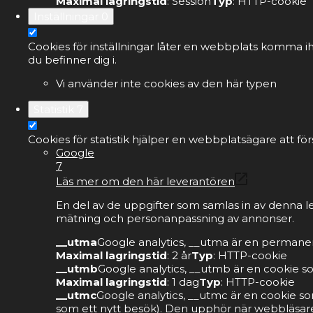
Maximal lagringstid
: Session
Typ
: HTTP-cookie
Inställningar
0
Cookies för inställningar låter en webbplats komma ih
du befinner dig i.
Vi använder inte cookies av den här typen
Statistik
7
Cookies för statistik hjälper en webbplatsägare att 
Google
7
Läs mer om den här leverantören
En del av de uppgifter som samlas in av denna l
mätning och personanpassning av annonser.
__utma
Google analytics, __utma är en permanen
Maximal lagringstid
: 2 år
Typ
: HTTP-cookie
__utmb
Google analytics, __utmb är en cookie s
Maximal lagringstid
: 1 dag
Typ
: HTTP-cookie
__utmc
Google analytics, __utmc är en cookie so
som ett nytt besök). Den upphör när webbläsare